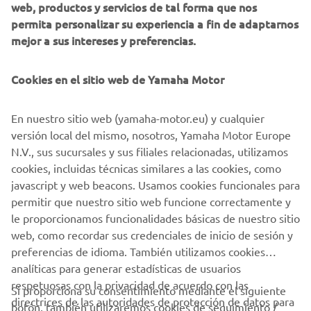
web, productos y servicios de tal forma que nos
meses se anunciarán condiciones, fechas y novedades.
permita personalizar su experiencia a fin de adaptarnos
mejor a sus intereses y preferencias.
Consulta todos los detalles de la copa y las inscripciones
para la próxima temporada aquí:
Cookies en el sitio web de Yamaha Motor
En nuestro sitio web (yamaha-motor.eu) y cualquier
versión local del mismo, nosotros, Yamaha Motor Europe
N.V., sus sucursales y sus filiales relacionadas, utilizamos
DESCUBRE MÁS
cookies, incluidas técnicas similares a las cookies, como
javascript y web beacons. Usamos cookies funcionales para
permitir que nuestro sitio web funcione correctamente y
le proporcionamos funcionalidades básicas de nuestro sitio
web, como recordar sus credenciales de inicio de sesión y
1
/
6
preferencias de idioma. También utilizamos cookies
analíticas para generar estadísticas de usuarios
respetuosas con la privacidad de acuerdo con las
Si proporciona su consentimiento mediante el siguiente
directrices de las autoridades de protección de datos para
botón, también utilizaremos cookies de seguimiento /