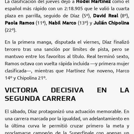
Hodei Martínez
La clasificación del jueves dejó a
como el
español más rápido con un 2:18.905 que le valió la cuarta
David Real
plaza en parrilla, seguido de Díaz (5º),
(8º),
Paola Ramos
Nabil Marco
Julián Chipolina
(11ª),
(13º) y
(22º).
En la primera manga, disputada el viernes, Díaz finalizó
tercero tras una sanción por límites de pista, pero se
mantuvo entre los favoritos al título. Real terminó sexto,
Ramos octava con vuelta rápida incluida —y primera mujer
clasificada—, mientras que Martínez fue noveno, Marco
14º y Chipolina 21º.
VICTORIA DECISIVA EN LA
SEGUNDA CARRERA
El sábado, Díaz protagonizó una actuación memorable. En
una carrera marcada por la igualdad, un adelantamiento en
la última curva le permitió cruzar primero la meta y
proclamarse campeón de la Superfinale con apenas un