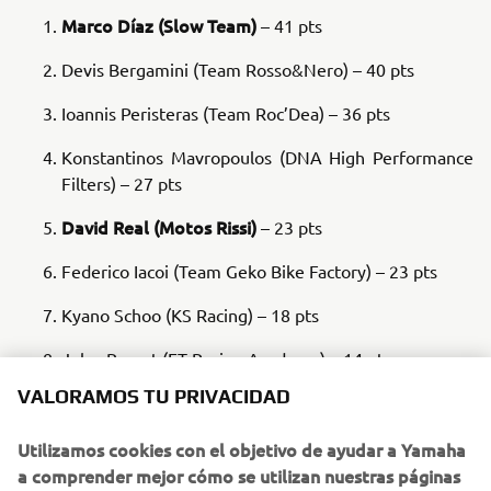
Marco Díaz (Slow Team)
– 41 pts
Devis Bergamini (Team Rosso&Nero) – 40 pts
Ioannis Peristeras (Team Roc’Dea) – 36 pts
Konstantinos Mavropoulos (DNA High Performance
Filters) – 27 pts
David Real (Motos Rissi)
– 23 pts
Federico Iacoi (Team Geko Bike Factory) – 23 pts
Kyano Schoo (KS Racing) – 18 pts
Jules Berçot (FT Racing Academy) – 14 pts
VALORAMOS TU PRIVACIDAD
Hodei Martínez (Motos Lolo)
– 14 pts
Nabil Marco (Gaspar Motorsport)
– 8 pts
Utilizamos cookies con el objetivo de ayudar a Yamaha
a comprender mejor cómo se utilizan nuestras páginas
Yamaha R7 Cup volverá en 2026
La
. En los próximos