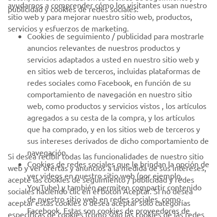
CORPORATIVO
ayudarnos a comprender cómo los visitantes usan nuestro
publicidad y cookies de redes sociales:
sitio web y para mejorar nuestro sitio web, productos,
servicios y esfuerzos de marketing.
PROFESIONALES
Cookies de seguimiento / publicidad para mostrarle
anuncios relevantes de nuestros productos y
MÁS YAMAHA
servicios adaptados a usted en nuestro sitio web y
en sitios web de terceros, incluidas plataformas de
redes sociales como Facebook, en función de su
AYUDA
comportamiento de navegación en nuestro sitio
web, como productos y servicios vistos , los artículos
agregados a su cesta de la compra, y los artículos
BOLETÍN DE NOTICIAS
que ha comprado, y en los sitios web de terceros y
Sé el primero en enterarte de las últimas ofertas, eventos
sus intereses derivados de dicho comportamiento de
especiales, novedades
navegación.
Si desea recibir todas las funcionalidades de nuestro sitio
Cookies de redes sociales que le brindan la opción de
web y ver ofertas y anuncios a la medida de sus intereses,
ver videos en nuestro sitio web (por ejemplo,
acepte las cookies de seguimiento / publicidad y redes
YouTube) y también permiten compartir contenido
sociales haciendo clic en el botón Aceptar. Si no desea
SUSCRÍBETE
de nuestro sitio web en redes sociales, como
aceptar estas cookies o desea aceptar solo categorías
Facebook. Estas son cookies de proveedores de
específicas de cookies (como solo las cookies de las redes