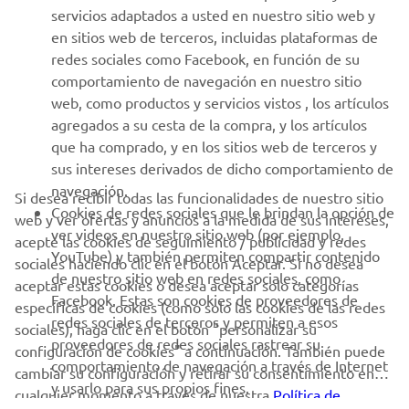
MÁS YAMAHA
servicios adaptados a usted en nuestro sitio web y
en sitios web de terceros, incluidas plataformas de
redes sociales como Facebook, en función de su
AYUDA
comportamiento de navegación en nuestro sitio
web, como productos y servicios vistos , los artículos
agregados a su cesta de la compra, y los artículos
BOLETÍN DE NOTICIAS
que ha comprado, y en los sitios web de terceros y
Sé el primero en enterarte de las últimas ofertas, eventos
sus intereses derivados de dicho comportamiento de
especiales, novedades
navegación.
Si desea recibir todas las funcionalidades de nuestro sitio
Cookies de redes sociales que le brindan la opción de
web y ver ofertas y anuncios a la medida de sus intereses,
ver videos en nuestro sitio web (por ejemplo,
acepte las cookies de seguimiento / publicidad y redes
YouTube) y también permiten compartir contenido
sociales haciendo clic en el botón Aceptar. Si no desea
SUSCRÍBETE
de nuestro sitio web en redes sociales, como
aceptar estas cookies o desea aceptar solo categorías
Facebook. Estas son cookies de proveedores de
específicas de cookies (como solo las cookies de las redes
redes sociales de terceros y permiten a esos
Lea nuestra Política de Privacidad para saber cómo procesamos
sociales), haga clic en el botón "personalizar su
proveedores de redes sociales rastrear su
sus datos personales:
Política de Privacidad
configuración de cookies" a continuación. También puede
comportamiento de navegación a través de Internet
cambiar su configuración y retirar su consentimiento en
y usarlo para sus propios fines.
cualquier momento a través de nuestra
Spain (Spanish)
Política de