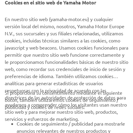
Cookies en el sitio web de Yamaha Motor
En nuestro sitio web (yamaha-motor.eu) y cualquier
versión local del mismo, nosotros, Yamaha Motor Europe
N.V., sus sucursales y sus filiales relacionadas, utilizamos
cookies, incluidas técnicas similares a las cookies, como
javascript y web beacons. Usamos cookies funcionales para
permitir que nuestro sitio web funcione correctamente y
DESCUBRE MÁS
le proporcionamos funcionalidades básicas de nuestro sitio
web, como recordar sus credenciales de inicio de sesión y
preferencias de idioma. También utilizamos cookies
analíticas para generar estadísticas de usuarios
respetuosas con la privacidad de acuerdo con las
Si proporciona su consentimiento mediante el siguiente
directrices de las autoridades de protección de datos para
botón, también utilizaremos cookies de seguimiento /
CORPORATIVO
ayudarnos a comprender cómo los visitantes usan nuestro
publicidad y cookies de redes sociales:
sitio web y para mejorar nuestro sitio web, productos,
servicios y esfuerzos de marketing.
PROFESIONALES
Cookies de seguimiento / publicidad para mostrarle
anuncios relevantes de nuestros productos y