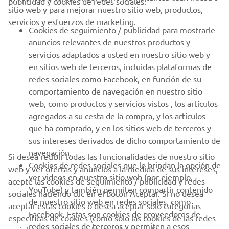
publicidad y cookies de redes sociales:
sitio web y para mejorar nuestro sitio web, productos,
servicios y esfuerzos de marketing.
PROFESIONALES
Cookies de seguimiento / publicidad para mostrarle
anuncios relevantes de nuestros productos y
MÁS YAMAHA
servicios adaptados a usted en nuestro sitio web y
en sitios web de terceros, incluidas plataformas de
redes sociales como Facebook, en función de su
AYUDA
comportamiento de navegación en nuestro sitio
web, como productos y servicios vistos , los artículos
agregados a su cesta de la compra, y los artículos
BOLETÍN DE NOTICIAS
que ha comprado, y en los sitios web de terceros y
Sé el primero en enterarte de las últimas ofertas, eventos
sus intereses derivados de dicho comportamiento de
especiales, novedades
navegación.
Si desea recibir todas las funcionalidades de nuestro sitio
Cookies de redes sociales que le brindan la opción de
web y ver ofertas y anuncios a la medida de sus intereses,
ver videos en nuestro sitio web (por ejemplo,
acepte las cookies de seguimiento / publicidad y redes
YouTube) y también permiten compartir contenido
sociales haciendo clic en el botón Aceptar. Si no desea
SUSCRÍBETE
de nuestro sitio web en redes sociales, como
aceptar estas cookies o desea aceptar solo categorías
Facebook. Estas son cookies de proveedores de
específicas de cookies (como solo las cookies de las redes
redes sociales de terceros y permiten a esos
Lea nuestra Política de Privacidad para saber cómo procesamos