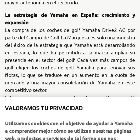
mayor autonomía en el recorrido.
La estrategia de Yamaha en España: crecimiento y
expansión
La compra de los coches de golf Yamaha Drive2 AC por
parte del Campo de Golf La Marquesa es solo una muestra
del éxito de la estrategia que Yamaha está desarrollando
en España, lo que ha permitido a la marca ampliar su
presencia en el sector del golf. Cada vez más campos de
golf eligen los coches de golf Yamaha para renovar sus
flotas, lo que se traduce en un aumento en la cuota de
mercado y una mayor consolidación de Yamaha en este
competitivo sector.
Esta operación se suma a muchas otras que Yamaha está
llevando a cabo en todo el país, lo que refuerza su
VALORAMOS TU PRIVACIDAD
posicionamiento en el mercado. La fiabilidad, la innovación
constante y el compromiso con la excelencia han sido
Utilizamos cookies con el objetivo de ayudar a Yamaha
claves para consolidar a Yamaha como una opción
a comprender mejor cómo se utilizan nuestras páginas
preferente.
web, productos y servicios de tal forma que nos