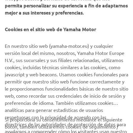
permita personalizar su experiencia a fin de adaptarnos
Avanterra: el socio ideal para el éxito
mejor a sus intereses y preferencias.
La operación fue cerrada por Avanterra, concesionario
oficial de Yamaha, que ha demostrado ser un socio
confiable y eficiente en la entrega de productos de alta
Cookies en el sitio web de Yamaha Motor
calidad a los campos de golf de Andalucía y Levante. Su
experiencia y conocimiento del sector han sido
En nuestro sitio web (yamaha-motor.eu) y cualquier
fundamentales para la exitosa implementación de esta
versión local del mismo, nosotros, Yamaha Motor Europe
operación.
N.V., sus sucursales y sus filiales relacionadas, utilizamos
cookies, incluidas técnicas similares a las cookies, como
javascript y web beacons. Usamos cookies funcionales para
permitir que nuestro sitio web funcione correctamente y
DESCUBRE MÁS
le proporcionamos funcionalidades básicas de nuestro sitio
web, como recordar sus credenciales de inicio de sesión y
preferencias de idioma. También utilizamos cookies
analíticas para generar estadísticas de usuarios
respetuosas con la privacidad de acuerdo con las
Si proporciona su consentimiento mediante el siguiente
directrices de las autoridades de protección de datos para
botón, también utilizaremos cookies de seguimiento /
CORPORATIVO
ayudarnos a comprender cómo los visitantes usan nuestro