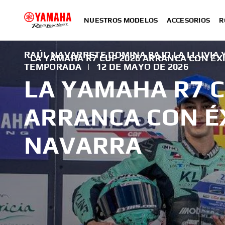
NUESTROS MODELOS
ACCESORIOS
R
RAÚL NAVARRETE DOMINA BAJO LA LLUVIA Y
LA YAMAHA R7 CUP 2026 ARRANCA CON ÉX
TEMPORADA
|
12 DE MAYO DE 2026
LA YAMAHA R7 C
ARRANCA CON É
NAVARRA