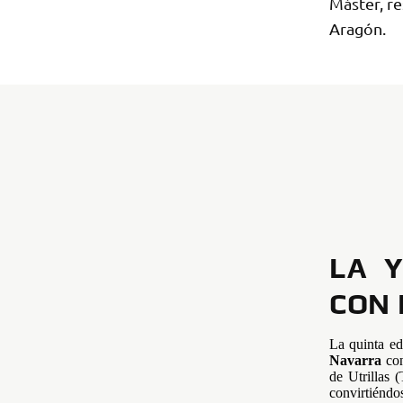
Máster, r
Aragón.
LA 
CON 
La quinta ed
Navarra
con
de Utrillas (
convirtiéndo