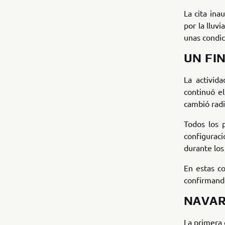
La cita ina
por la lluv
unas condic
UN FI
La activid
continuó e
cambió radic
Todos los 
configurac
durante los
En estas c
confirmando
NAVAR
La primera 