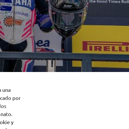
n una
rcado por
dos
onato.
okie y