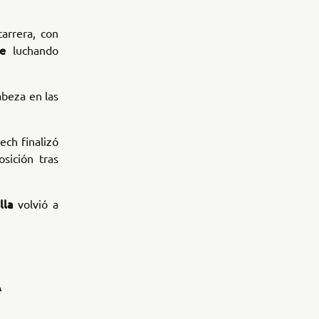
carrera, con
e
luchando
beza en las
ch finalizó
sición tras
lla
volvió a
A