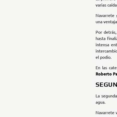
varias caíd
Navarrete 
una ventaja
Por detrás
hasta final
intensa en
intercambio
el podio.
En las cat
Roberto Pa
SEGUN
La segunda
agua.
Navarrete v