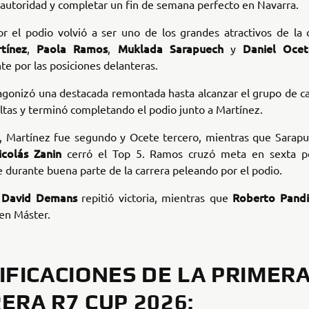
 autoridad y completar un fin de semana perfecto en Navarra.
r el podio volvió a ser uno de los grandes atractivos de la 
tínez
Paola Ramos
Muklada Sarapuech
Daniel Ocet
,
,
y
e por las posiciones delanteras.
agonizó una destacada remontada hasta alcanzar el grupo de ca
ltas y terminó completando el podio junto a Martínez.
, Martínez fue segundo y Ocete tercero, mientras que Sarapue
icolás Zanin
cerró el Top 5. Ramos cruzó meta en sexta po
durante buena parte de la carrera peleando por el podio.
David Demans
Roberto Pandi
,
repitió victoria, mientras que
en Máster.
IFICACIONES DE LA PRIMER
ERA R7 CUP 2026: