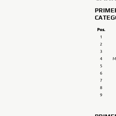
PRIM
CATEG
Pos.
1
2
3
4
M
5
6
7
8
9