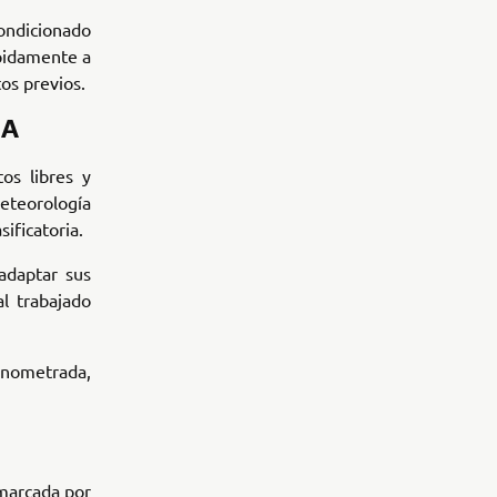
ondicionado
ápidamente a
os previos.
IA
os libres y
eteorología
sificatoria.
adaptar sus
l trabajado
onometrada,
 marcada por