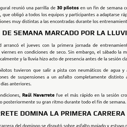
30 pilotos
ugural reunió una parrilla de
en un fin de semana c
ia, que obligó a todos los equipos y participantes a adaptarse r
iones muy distintas a las encontradas durante los entrenamient
N DE SEMANA MARCADO POR LA LLUV
ad arrancó el jueves con la primera jornada de entrenamient
l viernes en condiciones de seco. Sin embargo, el sábado la m
almente y la lluvia hizo acto de presencia antes de la sesión cla
pilotos tuvieron que salir a pista con neumáticos de agua y 
iones de suspensiones a un asfalto completamente distinto a
 días anteriores.
Raúl Navarrete
ondiciones,
fue el más rápido en la sesión cr
 posteriormente su gran ritmo durante todo el fin de semana.
RETE DOMINA LA PRIMERA CARRERA
carrera del domingo se disputó sobre asfalto mojado y estuvo