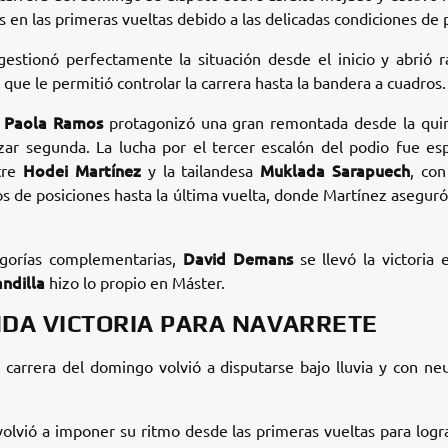
as en las primeras vueltas debido a las delicadas condiciones de p
gestionó perfectamente la situación desde el inicio y abrió 
 que le permitió controlar la carrera hasta la bandera a cuadros.
Paola Ramos
,
protagonizó una gran remontada desde la quin
izar segunda. La lucha por el tercer escalón del podio fue e
Hodei Martínez
Muklada Sarapuech
tre
y la tailandesa
, con
s de posiciones hasta la última vuelta, donde Martínez asegur
David Demans
egorías complementarias,
se llevó la victoria
ndilla
hizo lo propio en Máster.
DA VICTORIA PARA NAVARRETE
 carrera del domingo volvió a disputarse bajo lluvia y con ne
olvió a imponer su ritmo desde las primeras vueltas para log