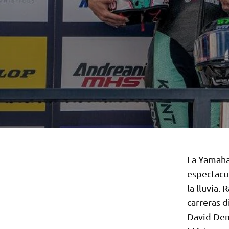
La Yamaha
espectacul
la lluvia.
carreras d
David Dem