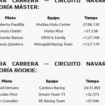
ERA CARRERA — CIRCUITO NAVA
ORÍA MÁSTER:
Piloto
Equipo
Tiempo
berto Pandilla
Mutilva Moto Center
27:06.139
Jesús Chelet
Motos Rissi
+57.238
icente Ramon
VR50 & Family
+1:27.168
esús Quintero
Petrogold Racing Team
+1:27.179
ERA CARRERA — CIRCUITO NAVA
ORÍA ROOKIE:
Piloto
Equipo
Tiempo
vid Demans
Cardoso Racing
26:31.802
colás Micó
Dream Team 73
+32.373
er González
XE Racing Team
+37.046