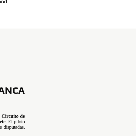
and
ANCA
l
Circuito de
ete
. El piloto
as disputadas,