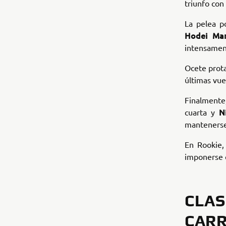
triunfo con
La pelea po
Hodei Mar
intensament
Ocete prot
últimas vue
Finalmente
N
cuarta y
mantenerse 
En Rookie
imponerse 
CLAS
CARR