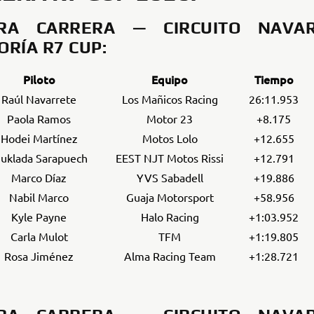
ERA CARRERA — CIRCUITO NAVA
ORÍA R7 CUP:
Piloto
Equipo
Tiempo
Raúl Navarrete
Los Mañicos Racing
26:11.953
Paola Ramos
Motor 23
+8.175
Hodei Martínez
Motos Lolo
+12.655
uklada Sarapuech
EEST NJT Motos Rissi
+12.791
Marco Díaz
YVS Sabadell
+19.886
Nabil Marco
Guaja Motorsport
+58.956
Kyle Payne
Halo Racing
+1:03.952
Carla Mulot
TFM
+1:19.805
Rosa Jiménez
Alma Racing Team
+1:28.721