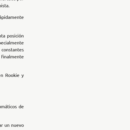
ista.
rápidamente
ta posición
specialmente
 constantes
ó finalmente
 en Rookie y
umáticos de
rar un nuevo