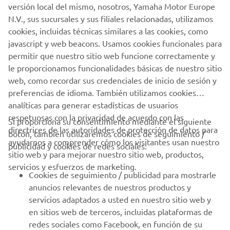
versión local del mismo, nosotros, Yamaha Motor Europe
productos eléctricos que te permiten moverte
N.V., sus sucursales y sus filiales relacionadas, utilizamos
fácilmente dentro de tu ciudad con CERO estrés,
cookies, incluidas técnicas similares a las cookies, como
CERO ruido y CERO emisiones.
javascript y web beacons. Usamos cookies funcionales para
permitir que nuestro sitio web funcione correctamente y
ACTIVA EL MODO ZERO
le proporcionamos funcionalidades básicas de nuestro sitio
web, como recordar sus credenciales de inicio de sesión y
preferencias de idioma. También utilizamos cookies
analíticas para generar estadísticas de usuarios
CORPORATIVO
respetuosas con la privacidad de acuerdo con las
Si proporciona su consentimiento mediante el siguiente
directrices de las autoridades de protección de datos para
botón, también utilizaremos cookies de seguimiento /
ayudarnos a comprender cómo los visitantes usan nuestro
PROFESIONALES
publicidad y cookies de redes sociales:
sitio web y para mejorar nuestro sitio web, productos,
servicios y esfuerzos de marketing.
MÁS YAMAHA
Cookies de seguimiento / publicidad para mostrarle
anuncios relevantes de nuestros productos y
servicios adaptados a usted en nuestro sitio web y
AYUDA
en sitios web de terceros, incluidas plataformas de
redes sociales como Facebook, en función de su