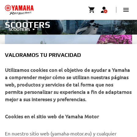
SCOOTERS
SCOOTERS
VALORAMOS TU PRIVACIDAD
Utilizamos cookies con el objetivo de ayudar a Yamaha
a comprender mejor cómo se utilizan nuestras páginas
web, productos y servicios de tal forma que nos
permita personalizar su experiencia a fin de adaptarnos
mejor a sus intereses y preferencias.
SWITCH ON ZERO MODE
Cookies en el sitio web de Yamaha Motor
Con la NEO’s, NEO’s Dual Battery, BOOSTER Easy
En nuestro sitio web (yamaha-motor.eu) y cualquier
yBOOSTER, Yamaha está ofreciendo una gama de