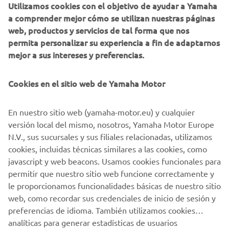
Utilizamos cookies con el objetivo de ayudar a Yamaha
Estoy de acuerdo en que se procesarán tus datos para
a comprender mejor cómo se utilizan nuestras páginas
fines de marketing directo, incluyendo el envío de
web, productos y servicios de tal forma que nos
información sobre productos y servicios, la
permita personalizar su experiencia a fin de adaptarnos
elaboración del perfil del cliente (por ejemplo, a
mejor a sus intereses y preferencias.
través del análisis de datos) y para brindarte atención
personalizada al cliente, como boletines informativos.
Cookies en el sitio web de Yamaha Motor
Si ha aceptado previamente consentimientos de
marketing y quiere retirarlos, puede hacerlo a través de su
En nuestro sitio web (yamaha-motor.eu) y cualquier
perfil
MyYamaha
versión local del mismo, nosotros, Yamaha Motor Europe
N.V., sus sucursales y sus filiales relacionadas, utilizamos
Al continuar, confirmas que has leído la política de
cookies, incluidas técnicas similares a las cookies, como
privacidad.
javascript y web beacons. Usamos cookies funcionales para
permitir que nuestro sitio web funcione correctamente y
le proporcionamos funcionalidades básicas de nuestro sitio
SOLICITA UNA PRUEBA DE PRODUCTO
web, como recordar sus credenciales de inicio de sesión y
preferencias de idioma. También utilizamos cookies
analíticas para generar estadísticas de usuarios