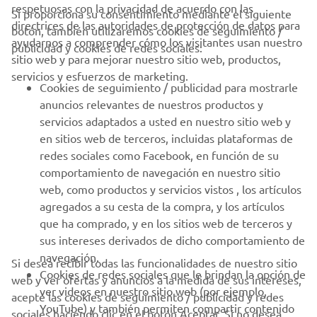
respetuosas con la privacidad de acuerdo con las
Si proporciona su consentimiento mediante el siguiente
directrices de las autoridades de protección de datos para
botón, también utilizaremos cookies de seguimiento /
CORPORATIVO
ayudarnos a comprender cómo los visitantes usan nuestro
publicidad y cookies de redes sociales:
sitio web y para mejorar nuestro sitio web, productos,
servicios y esfuerzos de marketing.
PROFESIONALES
Cookies de seguimiento / publicidad para mostrarle
anuncios relevantes de nuestros productos y
MÁS YAMAHA
servicios adaptados a usted en nuestro sitio web y
en sitios web de terceros, incluidas plataformas de
redes sociales como Facebook, en función de su
AYUDA
comportamiento de navegación en nuestro sitio
web, como productos y servicios vistos , los artículos
agregados a su cesta de la compra, y los artículos
BOLETÍN DE NOTICIAS
que ha comprado, y en los sitios web de terceros y
Sé el primero en enterarte de las últimas ofertas, eventos
sus intereses derivados de dicho comportamiento de
especiales, novedades
navegación.
Si desea recibir todas las funcionalidades de nuestro sitio
Cookies de redes sociales que le brindan la opción de
web y ver ofertas y anuncios a la medida de sus intereses,
ver videos en nuestro sitio web (por ejemplo,
acepte las cookies de seguimiento / publicidad y redes
YouTube) y también permiten compartir contenido
sociales haciendo clic en el botón Aceptar. Si no desea