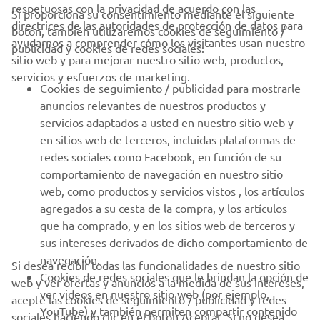
respetuosas con la privacidad de acuerdo con las
Si proporciona su consentimiento mediante el siguiente
directrices de las autoridades de protección de datos para
botón, también utilizaremos cookies de seguimiento /
CORPORATIVO
ayudarnos a comprender cómo los visitantes usan nuestro
publicidad y cookies de redes sociales:
sitio web y para mejorar nuestro sitio web, productos,
servicios y esfuerzos de marketing.
PROFESIONALES
Cookies de seguimiento / publicidad para mostrarle
anuncios relevantes de nuestros productos y
MÁS YAMAHA
servicios adaptados a usted en nuestro sitio web y
en sitios web de terceros, incluidas plataformas de
redes sociales como Facebook, en función de su
AYUDA
comportamiento de navegación en nuestro sitio
web, como productos y servicios vistos , los artículos
agregados a su cesta de la compra, y los artículos
BOLETÍN DE NOTICIAS
que ha comprado, y en los sitios web de terceros y
Sé el primero en enterarte de las últimas ofertas, eventos
sus intereses derivados de dicho comportamiento de
especiales, novedades
navegación.
Si desea recibir todas las funcionalidades de nuestro sitio
Cookies de redes sociales que le brindan la opción de
web y ver ofertas y anuncios a la medida de sus intereses,
ver videos en nuestro sitio web (por ejemplo,
acepte las cookies de seguimiento / publicidad y redes
YouTube) y también permiten compartir contenido
sociales haciendo clic en el botón Aceptar. Si no desea