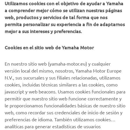
Utilizamos cookies con el objetivo de ayudar a Yamaha
Estoy de acuerdo en que se procesarán tus datos para
a comprender mejor cómo se utilizan nuestras páginas
fines de marketing directo, incluyendo el envío de
web, productos y servicios de tal forma que nos
información sobre productos y servicios, la
permita personalizar su experiencia a fin de adaptarnos
elaboración del perfil del cliente (por ejemplo, a
mejor a sus intereses y preferencias.
través del análisis de datos) y para brindarte atención
personalizada al cliente, como boletines informativos.
Cookies en el sitio web de Yamaha Motor
Si ha aceptado previamente consentimientos de
marketing y quiere retirarlos, puede hacerlo a través de su
En nuestro sitio web (yamaha-motor.eu) y cualquier
perfil
MyYamaha
versión local del mismo, nosotros, Yamaha Motor Europe
N.V., sus sucursales y sus filiales relacionadas, utilizamos
Al continuar, confirmas que has leído la política de
cookies, incluidas técnicas similares a las cookies, como
privacidad.
javascript y web beacons. Usamos cookies funcionales para
permitir que nuestro sitio web funcione correctamente y
le proporcionamos funcionalidades básicas de nuestro sitio
SOLICITA UNA PRUEBA DE PRODUCTO
web, como recordar sus credenciales de inicio de sesión y
preferencias de idioma. También utilizamos cookies
analíticas para generar estadísticas de usuarios