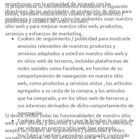
respetuosas con la privacidad de acuerdo con las
Si proporciona su consentimiento mediante el siguiente
directrices de las autoridades de protección de datos para
botón, también utilizaremos cookies de seguimiento /
CORPORATIVO
ayudarnos a comprender cómo los visitantes usan nuestro
publicidad y cookies de redes sociales:
sitio web y para mejorar nuestro sitio web, productos,
servicios y esfuerzos de marketing.
PROFESIONALES
Cookies de seguimiento / publicidad para mostrarle
anuncios relevantes de nuestros productos y
MÁS YAMAHA
servicios adaptados a usted en nuestro sitio web y
en sitios web de terceros, incluidas plataformas de
redes sociales como Facebook, en función de su
AYUDA
comportamiento de navegación en nuestro sitio
web, como productos y servicios vistos , los artículos
agregados a su cesta de la compra, y los artículos
BOLETÍN DE NOTICIAS
que ha comprado, y en los sitios web de terceros y
Sé el primero en enterarte de las últimas ofertas, eventos
sus intereses derivados de dicho comportamiento de
especiales, novedades
navegación.
Si desea recibir todas las funcionalidades de nuestro sitio
Cookies de redes sociales que le brindan la opción de
web y ver ofertas y anuncios a la medida de sus intereses,
ver videos en nuestro sitio web (por ejemplo,
acepte las cookies de seguimiento / publicidad y redes
YouTube) y también permiten compartir contenido
sociales haciendo clic en el botón Aceptar. Si no desea