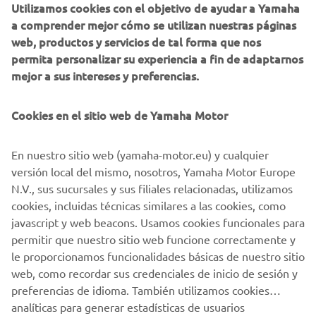
Utilizamos cookies con el objetivo de ayudar a Yamaha
Estoy de acuerdo en que se procesarán tus datos para
a comprender mejor cómo se utilizan nuestras páginas
fines de marketing directo, incluyendo el envío de
web, productos y servicios de tal forma que nos
información sobre productos y servicios, la
permita personalizar su experiencia a fin de adaptarnos
elaboración del perfil del cliente (por ejemplo, a
mejor a sus intereses y preferencias.
través del análisis de datos) y para brindarte atención
personalizada al cliente, como boletines informativos.
Cookies en el sitio web de Yamaha Motor
Si ha aceptado previamente consentimientos de
marketing y quiere retirarlos, puede hacerlo a través de su
En nuestro sitio web (yamaha-motor.eu) y cualquier
perfil
MyYamaha
versión local del mismo, nosotros, Yamaha Motor Europe
N.V., sus sucursales y sus filiales relacionadas, utilizamos
Al continuar, confirmas que has leído la política de
cookies, incluidas técnicas similares a las cookies, como
privacidad.
javascript y web beacons. Usamos cookies funcionales para
permitir que nuestro sitio web funcione correctamente y
le proporcionamos funcionalidades básicas de nuestro sitio
SOLICITA UNA PRUEBA DE PRODUCTO
web, como recordar sus credenciales de inicio de sesión y
preferencias de idioma. También utilizamos cookies
analíticas para generar estadísticas de usuarios