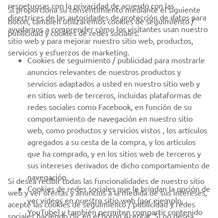
respetuosas con la privacidad de acuerdo con las
Si proporciona su consentimiento mediante el siguiente
directrices de las autoridades de protección de datos para
botón, también utilizaremos cookies de seguimiento /
CORPORATIVO
ayudarnos a comprender cómo los visitantes usan nuestro
publicidad y cookies de redes sociales:
sitio web y para mejorar nuestro sitio web, productos,
servicios y esfuerzos de marketing.
PROFESIONALES
Cookies de seguimiento / publicidad para mostrarle
anuncios relevantes de nuestros productos y
MÁS YAMAHA
servicios adaptados a usted en nuestro sitio web y
en sitios web de terceros, incluidas plataformas de
redes sociales como Facebook, en función de su
AYUDA
comportamiento de navegación en nuestro sitio
web, como productos y servicios vistos , los artículos
agregados a su cesta de la compra, y los artículos
BOLETÍN DE NOTICIAS
que ha comprado, y en los sitios web de terceros y
Sé el primero en enterarte de las últimas ofertas, eventos
sus intereses derivados de dicho comportamiento de
especiales, novedades
navegación.
Si desea recibir todas las funcionalidades de nuestro sitio
Cookies de redes sociales que le brindan la opción de
web y ver ofertas y anuncios a la medida de sus intereses,
ver videos en nuestro sitio web (por ejemplo,
acepte las cookies de seguimiento / publicidad y redes
YouTube) y también permiten compartir contenido
sociales haciendo clic en el botón Aceptar. Si no desea