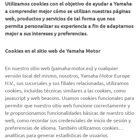
Utilizamos cookies con el objetivo de ayudar a Yamaha
Estoy de acuerdo en que se procesarán tus datos para
a comprender mejor cómo se utilizan nuestras páginas
fines de marketing directo, incluyendo el envío de
web, productos y servicios de tal forma que nos
información sobre productos y servicios, la
permita personalizar su experiencia a fin de adaptarnos
elaboración del perfil del cliente (por ejemplo, a
mejor a sus intereses y preferencias.
través del análisis de datos) y para brindarte atención
personalizada al cliente, como boletines informativos.
Cookies en el sitio web de Yamaha Motor
Si ha aceptado previamente consentimientos de
marketing y quiere retirarlos, puede hacerlo a través de su
En nuestro sitio web (yamaha-motor.eu) y cualquier
perfil
MyYamaha
versión local del mismo, nosotros, Yamaha Motor Europe
N.V., sus sucursales y sus filiales relacionadas, utilizamos
Al continuar, confirmas que has leído la política de
cookies, incluidas técnicas similares a las cookies, como
privacidad.
javascript y web beacons. Usamos cookies funcionales para
permitir que nuestro sitio web funcione correctamente y
le proporcionamos funcionalidades básicas de nuestro sitio
SOLICITA UNA PRUEBA DE PRODUCTO
web, como recordar sus credenciales de inicio de sesión y
preferencias de idioma. También utilizamos cookies
analíticas para generar estadísticas de usuarios