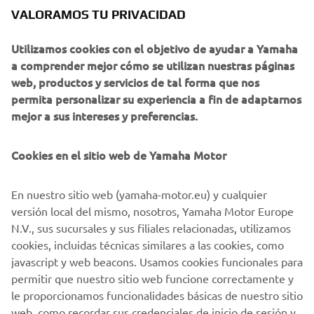
VALORAMOS TU PRIVACIDAD
Utilizamos cookies con el objetivo de ayudar a Yamaha
a comprender mejor cómo se utilizan nuestras páginas
web, productos y servicios de tal forma que nos
permita personalizar su experiencia a fin de adaptarnos
mejor a sus intereses y preferencias.
Cookies en el sitio web de Yamaha Motor
Ahora, espera a que tu Yamaha termine la actualización de
En nuestro sitio web (yamaha-motor.eu) y cualquier
software. Importante: no apagues la energía del vehículo,
versión local del mismo, nosotros, Yamaha Motor Europe
retires la unidad USB ni pongas el vehículo en movimiento
N.V., sus sucursales y sus filiales relacionadas, utilizamos
hasta que la actualización esté completa. Cuando recibas
cookies, incluidas técnicas similares a las cookies, como
el mensaje de que la actualización ha finalizado, ¡puedes
javascript y web beacons. Usamos cookies funcionales para
retirar el dispositivo de almacenamiento USB y disfrutar
permitir que nuestro sitio web funcione correctamente y
del paseo!
le proporcionamos funcionalidades básicas de nuestro sitio
web, como recordar sus credenciales de inicio de sesión y