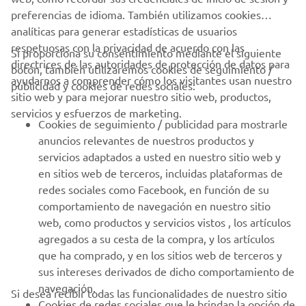
preferencias de idioma. También utilizamos cookies
analíticas para generar estadísticas de usuarios
respetuosas con la privacidad de acuerdo con las
Si proporciona su consentimiento mediante el siguiente
directrices de las autoridades de protección de datos para
botón, también utilizaremos cookies de seguimiento /
CORPORATIVO
ayudarnos a comprender cómo los visitantes usan nuestro
publicidad y cookies de redes sociales:
sitio web y para mejorar nuestro sitio web, productos,
servicios y esfuerzos de marketing.
PROFESIONALES
Cookies de seguimiento / publicidad para mostrarle
anuncios relevantes de nuestros productos y
MÁS YAMAHA
servicios adaptados a usted en nuestro sitio web y
en sitios web de terceros, incluidas plataformas de
redes sociales como Facebook, en función de su
AYUDA
comportamiento de navegación en nuestro sitio
web, como productos y servicios vistos , los artículos
agregados a su cesta de la compra, y los artículos
BOLETÍN DE NOTICIAS
que ha comprado, y en los sitios web de terceros y
Sé el primero en enterarte de las últimas ofertas, eventos
sus intereses derivados de dicho comportamiento de
especiales, novedades
navegación.
Si desea recibir todas las funcionalidades de nuestro sitio
Cookies de redes sociales que le brindan la opción de