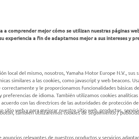
MÁS YAMAHA
AYUDA
ha a comprender mejor cómo se utilizan nuestras páginas we
su experiencia a fin de adaptarnos mejor a sus intereses y pr
MyYamaha
Atención al Cliente
Yamaha Music
Soporte de la tienda
virtual
Yamaha Racing
Catálogo de piezas
ión local del mismo, nosotros, Yamaha Motor Europe N.V., sus s
Yamaha Motor Global
técnicas similares a las cookies, como javascript y web beacons. 
Localizador de
Aplicaciones móviles
e correctamente y le proporcionamos funcionalidades básicas de
Concesionarios
y preferencias de idioma. También utilizamos cookies analíticas
Condiciones de uso
 acuerdo con las directrices de las autoridades de protección de
 sitio web y para mejorar nuestro sitio web, productos, servici
Gestión de Baterías
botón, también utilizaremos cookies de seguimiento / publicid
Usadas
e anuncios relevantes de nuestros productos y servicios adapta