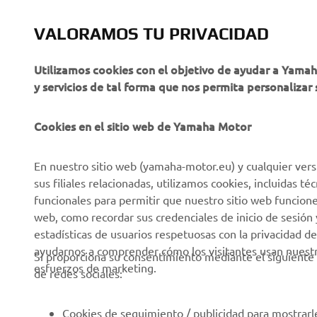
VALORAMOS TU PRIVACIDAD
CORPORATIVO
PROFESIONALES
Utilizamos cookies con el objetivo de ayudar a Yama
y servicios de tal forma que nos permita personalizar 
Sobre nosotros
NEO's Delivery
Últimas Noticias
Sistemas eBike
Cookies en el sitio web de Yamaha Motor
Blog
Cuerpos de Seguridad
En nuestro sitio web (yamaha-motor.eu) y cualquier vers
Eventos
Golf / Buggys B2B
sus filiales relacionadas, utilizamos cookies, incluidas 
Notas de Prensa
Equipos de Intervención
funcionales para permitir que nuestro sitio web funcion
Rápida
web, como recordar sus credenciales de inicio de sesión 
Catálogos
estadísticas de usuarios respetuosas con la privacidad de
Autoescuelas
Trabajar en Yamaha
ayudarnos a comprender cómo los visitantes usan nuestro
Si proporciona su consentimiento mediante el siguiente 
Robotics
esfuerzos de marketing.
Conviértase en
de redes sociales:
distribuidor
Asociaciones
Política de derechos
Portal de Información
Cookies de seguimiento / publicidad para mostrarl