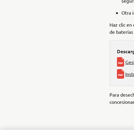
segur
Otra 
Haz clic en
de baterías
Descar
Gest
Inst
Para desech
concesionar