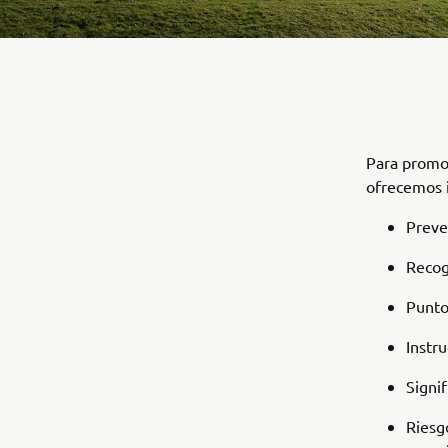
Para promov
ofrecemos i
Preve
Recog
Punto
Instr
Signi
Riesg