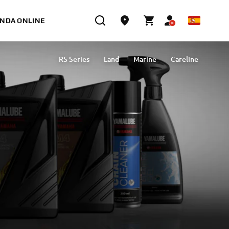
ENDA ONLINE
RS Series
Land
Marine
Careline