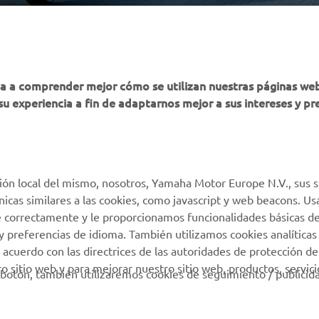
MÁS YAMAHA
AYUDA
ha a comprender mejor cómo se utilizan nuestras páginas we
su experiencia a fin de adaptarnos mejor a sus intereses y pr
MyYamaha
Atención al Cliente
Yamaha Music
Soporte de la tienda
virtual
Yamaha Racing
Catálogo de piezas
ión local del mismo, nosotros, Yamaha Motor Europe N.V., sus s
Yamaha Motor Global
técnicas similares a las cookies, como javascript y web beacons. 
Localizador de
Aplicaciones móviles
e correctamente y le proporcionamos funcionalidades básicas de
Concesionarios
y preferencias de idioma. También utilizamos cookies analíticas
Condiciones de uso
 acuerdo con las directrices de las autoridades de protección de
 sitio web y para mejorar nuestro sitio web, productos, servici
Gestión de Baterías
botón, también utilizaremos cookies de seguimiento / publicid
Usadas