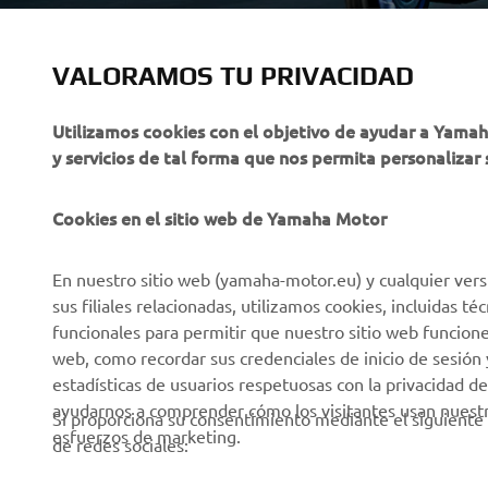
VALORAMOS TU PRIVACIDAD
CORPORATIVO
PROFESIONALES
Utilizamos cookies con el objetivo de ayudar a Yama
y servicios de tal forma que nos permita personalizar 
Sobre nosotros
NEO's Delivery
Últimas Noticias
Sistemas eBike
Cookies en el sitio web de Yamaha Motor
Blog
Cuerpos de Seguridad
En nuestro sitio web (yamaha-motor.eu) y cualquier vers
Eventos
Golf / Buggys B2B
sus filiales relacionadas, utilizamos cookies, incluidas 
Notas de Prensa
Equipos de Intervención
funcionales para permitir que nuestro sitio web funcion
Rápida
web, como recordar sus credenciales de inicio de sesión 
Catálogos
estadísticas de usuarios respetuosas con la privacidad de
Autoescuelas
Trabajar en Yamaha
ayudarnos a comprender cómo los visitantes usan nuestro
Si proporciona su consentimiento mediante el siguiente 
Robotics
esfuerzos de marketing.
Conviértase en
de redes sociales:
distribuidor
Asociaciones