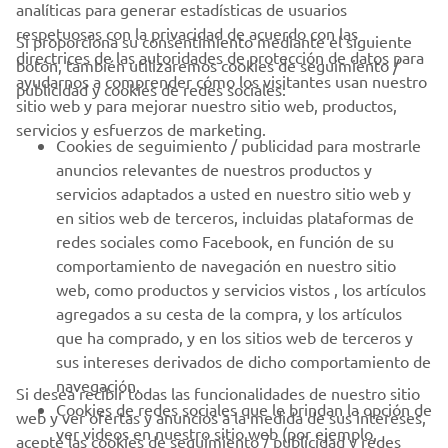
analíticas para generar estadísticas de usuarios
respetuosas con la privacidad de acuerdo con las
Si proporciona su consentimiento mediante el siguiente
directrices de las autoridades de protección de datos para
botón, también utilizaremos cookies de seguimiento /
CORPORATIVO
ayudarnos a comprender cómo los visitantes usan nuestro
publicidad y cookies de redes sociales:
sitio web y para mejorar nuestro sitio web, productos,
servicios y esfuerzos de marketing.
PROFESIONALES
Cookies de seguimiento / publicidad para mostrarle
anuncios relevantes de nuestros productos y
MÁS YAMAHA
servicios adaptados a usted en nuestro sitio web y
en sitios web de terceros, incluidas plataformas de
redes sociales como Facebook, en función de su
AYUDA
comportamiento de navegación en nuestro sitio
web, como productos y servicios vistos , los artículos
agregados a su cesta de la compra, y los artículos
BOLETÍN DE NOTICIAS
que ha comprado, y en los sitios web de terceros y
Sé el primero en enterarte de las últimas ofertas, eventos
sus intereses derivados de dicho comportamiento de
especiales, novedades
navegación.
Si desea recibir todas las funcionalidades de nuestro sitio
Cookies de redes sociales que le brindan la opción de
web y ver ofertas y anuncios a la medida de sus intereses,
ver videos en nuestro sitio web (por ejemplo,
acepte las cookies de seguimiento / publicidad y redes