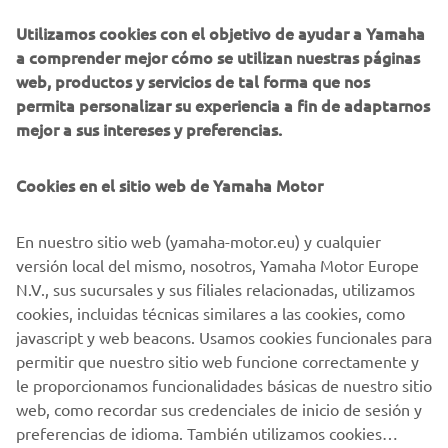
elaboración del perfil del cliente (por ejemplo, a
Utilizamos cookies con el objetivo de ayudar a Yamaha
través del análisis de datos) y para brindarte atención
a comprender mejor cómo se utilizan nuestras páginas
personalizada al cliente, como boletines informativos.
web, productos y servicios de tal forma que nos
permita personalizar su experiencia a fin de adaptarnos
Si ha aceptado previamente consentimientos de
mejor a sus intereses y preferencias.
marketing y quiere retirarlos, puede hacerlo a través de su
perfil
MyYamaha
Cookies en el sitio web de Yamaha Motor
Al continuar, confirmas que has leído la política de
privacidad.
En nuestro sitio web (yamaha-motor.eu) y cualquier
versión local del mismo, nosotros, Yamaha Motor Europe
N.V., sus sucursales y sus filiales relacionadas, utilizamos
cookies, incluidas técnicas similares a las cookies, como
javascript y web beacons. Usamos cookies funcionales para
permitir que nuestro sitio web funcione correctamente y
ENVIAR
le proporcionamos funcionalidades básicas de nuestro sitio
web, como recordar sus credenciales de inicio de sesión y
preferencias de idioma. También utilizamos cookies