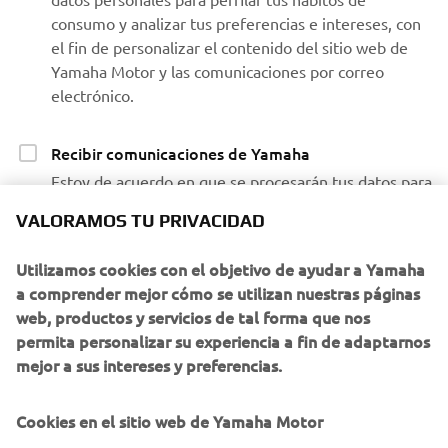
consumo y analizar tus preferencias e intereses, con
el fin de personalizar el contenido del sitio web de
Yamaha Motor y las comunicaciones por correo
electrónico.
Recibir comunicaciones de Yamaha
Estoy de acuerdo en que se procesarán tus datos para
fines de marketing directo, incluyendo el envío de
VALORAMOS TU PRIVACIDAD
información sobre productos y servicios, la
elaboración del perfil del cliente (por ejemplo, a
Utilizamos cookies con el objetivo de ayudar a Yamaha
través del análisis de datos) y para brindarte atención
a comprender mejor cómo se utilizan nuestras páginas
personalizada al cliente, como boletines informativos.
web, productos y servicios de tal forma que nos
permita personalizar su experiencia a fin de adaptarnos
Si ha aceptado previamente consentimientos de
mejor a sus intereses y preferencias.
marketing y quiere retirarlos, puede hacerlo a través de su
perfil
MyYamaha
Cookies en el sitio web de Yamaha Motor