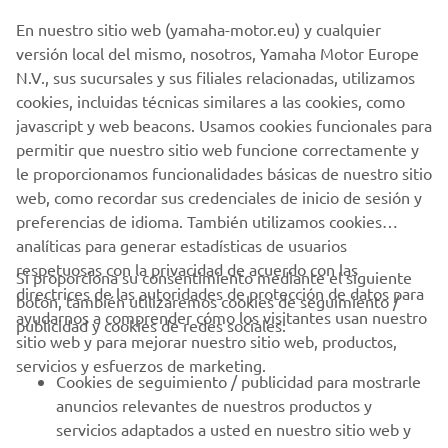
Al continuar, confirmas que has leído la política de
privacidad.
En nuestro sitio web (yamaha-motor.eu) y cualquier
versión local del mismo, nosotros, Yamaha Motor Europe
N.V., sus sucursales y sus filiales relacionadas, utilizamos
cookies, incluidas técnicas similares a las cookies, como
javascript y web beacons. Usamos cookies funcionales para
permitir que nuestro sitio web funcione correctamente y
ENVIAR
le proporcionamos funcionalidades básicas de nuestro sitio
web, como recordar sus credenciales de inicio de sesión y
preferencias de idioma. También utilizamos cookies
analíticas para generar estadísticas de usuarios
respetuosas con la privacidad de acuerdo con las
Si proporciona su consentimiento mediante el siguiente
directrices de las autoridades de protección de datos para
botón, también utilizaremos cookies de seguimiento /
CORPORATIVO
ayudarnos a comprender cómo los visitantes usan nuestro
publicidad y cookies de redes sociales:
sitio web y para mejorar nuestro sitio web, productos,
servicios y esfuerzos de marketing.
PROFESIONALES
Cookies de seguimiento / publicidad para mostrarle
anuncios relevantes de nuestros productos y
MÁS YAMAHA
servicios adaptados a usted en nuestro sitio web y