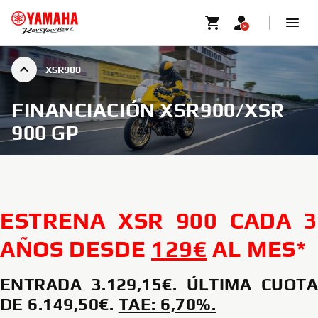
XSR900
FINANCIACIÓN XSR900/XSR
900 GP
ESTRENA XSR 900 CADA 3
AÑOS DESDE
129€
AL MES*
ENTRADA 3.129,15€. ÚLTIMA CUOTA
DE 6.149,50€.
TAE: 6,70%.