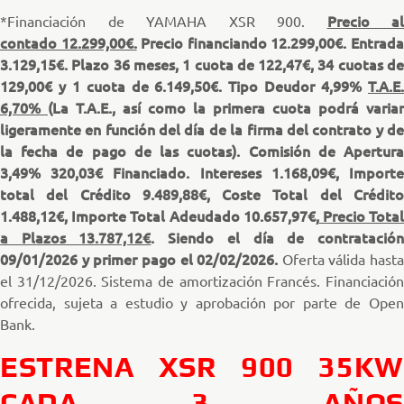
Precio al
*Financiación de YAMAHA XSR 900.
contado 12.299,00€.
Precio financiando 12.299,00€. Entrad
3.129,15€. Plazo 36 meses, 1 cuota de 122,47€, 34 cuotas de
129,00€ y 1 cuota de 6.149,50€. Tipo Deudor 4,99%
T.A.E.
6,70%
(La T.A.E., así como la primera cuota podrá variar
ligeramente en función del día de la firma del contrato y de
la fecha de pago de las cuotas). Comisión de Apertura
3,49% 320,03€ Financiado. Intereses 1.168,09€, Importe
total del Crédito 9.489,88€, Coste Total del Crédito
1.488,12€, Importe Total Adeudado 10.657,97€,
Precio Tota
a Plazos 13.787,12€
. Siendo el día de contratació
09/01/2026 y primer pago el 02/02/2026.
Oferta válida hasta
el 31/12/2026. Sistema de amortización Francés. Financiación
ofrecida, sujeta a estudio y aprobación por parte de Open
Bank.
ESTRENA XSR 900 35KW
CADA 3 AÑOS