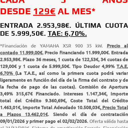
DESDE
129€
AL MES*
ENTRADA 2.953,98€. ÚLTIMA CUOTA
DE 5.999,50€.
TAE: 6,70%.
Precio al
*Financiación de YAMAHA XSR 900 35 kW.
contado 11.999,00€.
Precio financiando 11.999,00€. Entrad
2.953,98€. Plazo 36 meses, 1 cuota de 122,53€, 34 cuotas de
129,00€ y 1 cuota de 5.999,50€. Tipo Deudor 4,99%
T.A.E.
6,70%
(La T.A.E., así como la primera cuota podrá variar
ligeramente en función del día de la firma del contrato y de
la fecha de pago de las cuotas). Comisión de Apertura
3,49% 315,67€ Financiado. Intereses 1.147,34€, Importe
total del Crédito 9.360,69€, Coste Total del Crédito
1.463,01€, Importe Total Adeudado 10.508,03€,
Precio Tota
a Plazos 13.462,01€
. Siendo el día de contratació
09/01/2026 y primer pago el 02/02/2026.
Oferta válida hasta
el 31/12/2026. Sistema de amortización Francés. Financiación