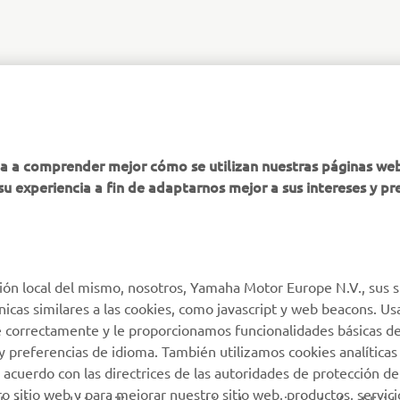
MÁS YAMAHA
AYUDA
ha a comprender mejor cómo se utilizan nuestras páginas we
su experiencia a fin de adaptarnos mejor a sus intereses y pr
MyYamaha
Atención al Cliente
Yamaha Music
Soporte de la tienda
virtual
Yamaha Racing
Catálogo de piezas
ión local del mismo, nosotros, Yamaha Motor Europe N.V., sus s
Yamaha Motor Global
técnicas similares a las cookies, como javascript y web beacons. 
Localizador de
Aplicaciones móviles
e correctamente y le proporcionamos funcionalidades básicas de
Concesionarios
y preferencias de idioma. También utilizamos cookies analíticas
Condiciones de uso
 acuerdo con las directrices de las autoridades de protección de
 sitio web y para mejorar nuestro sitio web, productos, servici
Gestión de Baterías