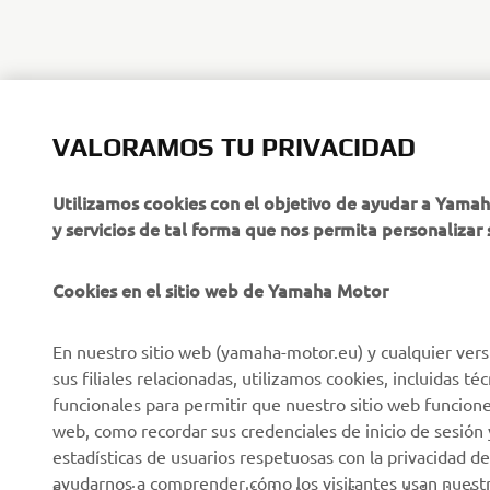
VALORAMOS TU PRIVACIDAD
CORPORATIVO
PROFESIONALES
Utilizamos cookies con el objetivo de ayudar a Yama
y servicios de tal forma que nos permita personalizar 
Sobre nosotros
NEO's Delivery
Últimas Noticias
Sistemas eBike
Cookies en el sitio web de Yamaha Motor
Blog
Cuerpos de Seguridad
En nuestro sitio web (yamaha-motor.eu) y cualquier vers
Eventos
Golf / Buggys B2B
sus filiales relacionadas, utilizamos cookies, incluidas 
Notas de Prensa
Equipos de Intervención
funcionales para permitir que nuestro sitio web funcion
Rápida
web, como recordar sus credenciales de inicio de sesión 
Catálogos
estadísticas de usuarios respetuosas con la privacidad de
Autoescuelas
Trabajar en Yamaha
ayudarnos a comprender cómo los visitantes usan nuestro