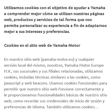
10. CONTACTO
Utilizamos cookies con el objetivo de ayudar a Yamaha
10.1 Sus comentarios y propuestas son siempre
a comprender mejor cómo se utilizan nuestras páginas
bienvenidos. Puede enviar sus comentarios, propuestas o
web, productos y servicios de tal forma que nos
reclamaciones a través del formulario de contacto o por
permita personalizar su experiencia a fin de adaptarnos
correo electrónico a:
atencionalcliente@yamaha-motor.es
,
mejor a sus intereses y preferencias.
o puede llamar al
935576090
.
Cookies en el sitio web de Yamaha Motor
10.2 Además de la posibilidad de hacerlo de manera
directa por el canal de contacto indicado en el punto
anterior, también puede enviar su queja sobre la compra
En nuestro sitio web (yamaha-motor.eu) y cualquier
de productos de nuestra web a la resolución de disputas
versión local del mismo, nosotros, Yamaha Motor Europe
en línea de la UE (la plataforma ODR). La plataforma ODR
N.V., sus sucursales y sus filiales relacionadas, utilizamos
permite a los consumidores utilizar una resolución
cookies, incluidas técnicas similares a las cookies, como
alternativa de disputas para resolver las quejas en relación
javascript y web beacons. Usamos cookies funcionales para
con las compras en línea de una manera fácil. Puede
permitir que nuestro sitio web funcione correctamente y
encontrar la plataforma ODR
aquí
.
le proporcionamos funcionalidades básicas de nuestro sitio
web, como recordar sus credenciales de inicio de sesión y
preferencias de idioma. También utilizamos cookies