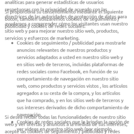
analíticas para generar estadísticas de usuarios
respetuosas con la privacidad de acuerdo con las
Si proporciona su consentimiento mediante el siguiente
directrices de las autoridades de protección de datos para
botón, también utilizaremos cookies de seguimiento /
CORPORATIVO
ayudarnos a comprender cómo los visitantes usan nuestro
publicidad y cookies de redes sociales:
sitio web y para mejorar nuestro sitio web, productos,
servicios y esfuerzos de marketing.
PROFESIONALES
Cookies de seguimiento / publicidad para mostrarle
anuncios relevantes de nuestros productos y
MÁS YAMAHA
servicios adaptados a usted en nuestro sitio web y
en sitios web de terceros, incluidas plataformas de
redes sociales como Facebook, en función de su
AYUDA
comportamiento de navegación en nuestro sitio
web, como productos y servicios vistos , los artículos
agregados a su cesta de la compra, y los artículos
BOLETÍN DE NOTICIAS
que ha comprado, y en los sitios web de terceros y
Sé el primero en enterarte de las últimas ofertas, eventos
sus intereses derivados de dicho comportamiento de
especiales, novedades
navegación.
Si desea recibir todas las funcionalidades de nuestro sitio
Cookies de redes sociales que le brindan la opción de
web y ver ofertas y anuncios a la medida de sus intereses,
ver videos en nuestro sitio web (por ejemplo,
acepte las cookies de seguimiento / publicidad y redes