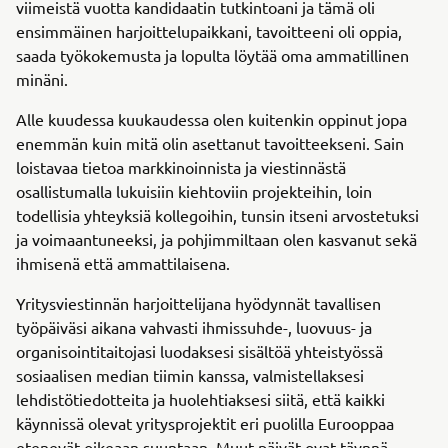
viimeistä vuotta kandidaatin tutkintoani ja tämä oli
ensimmäinen harjoittelupaikkani, tavoitteeni oli oppia,
saada työkokemusta ja lopulta löytää oma ammatillinen
minäni.
Alle kuudessa kuukaudessa olen kuitenkin oppinut jopa
enemmän kuin mitä olin asettanut tavoitteekseni. Sain
loistavaa tietoa markkinoinnista ja viestinnästä
osallistumalla lukuisiin kiehtoviin projekteihin, loin
todellisia yhteyksiä kollegoihin, tunsin itseni arvostetuksi
ja voimaantuneeksi, ja pohjimmiltaan olen kasvanut sekä
ihmisenä että ammattilaisena.
Yritysviestinnän harjoittelijana hyödynnät tavallisen
työpäiväsi aikana vahvasti ihmissuhde-, luovuus- ja
organisointitaitojasi luodaksesi sisältöä yhteistyössä
sosiaalisen median tiimin kanssa, valmistellaksesi
lehdistötiedotteita ja huolehtiaksesi siitä, että kaikki
käynnissä olevat yritysprojektit eri puolilla Eurooppaa
etenevät oikeaan suuntaan. Muut päivät ovat täynnä