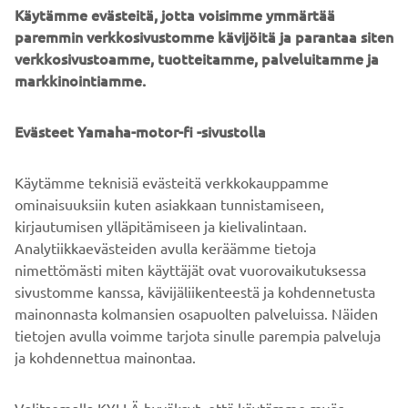
Käytämme evästeitä, jotta voisimme ymmärtää
paremmin verkkosivustomme kävijöitä ja parantaa siten
verkkosivustoamme, tuotteitamme, palveluitamme ja
markkinointiamme.
©Yamaha Motor Europe N.V. / Yamaha Motor Co., Ltd.
Näillä verkkosivuilla olevia tietoja ja/tai kuvia ei saa
Evästeet Yamaha-motor-fi -sivustolla
koskaan käyttää kaupallisiin tai ei-kaupallisiin tarkoituksiin
ilman Yamaha Motor Europe N.V.:n ja/tai Yamaha Motor
Käytämme teknisiä evästeitä verkkokauppamme
Co., Ltd:n nimenomaista kirjallista lupaa.
ominaisuuksiin kuten asiakkaan tunnistamiseen,
Aja aina turvallisesti ja noudata paikallisia
kirjautumisen ylläpitämiseen ja kielivalintaan.
nopeusrajoituksia ja lakeja.
Analytiikkaevästeiden avulla keräämme tietoja
nimettömästi miten käyttäjät ovat vuorovaikutuksessa
sivustomme kanssa, kävijäliikenteestä ja kohdennetusta
mainonnasta kolmansien osapuolten palveluissa. Näiden
tietojen avulla voimme tarjota sinulle parempia palveluja
ja kohdennettua mainontaa.
YRITYS