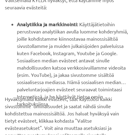
Valitsemalla KYLLÄ hyväksyt, että käytämme myös
B2B
seuraavia evästeitä:
YAMAHA MUUALLA
Analytiikka ja markkinointi:
Käyttäjätietoihin
perustuvan analytiikan avulla luomme kohderyhmiä,
joille kohdistamme kiinnostavaa mainossisältöä
ASIAKASTUKI
sivustollamme ja muiden julkaisijoiden palveluissa
kuten Facebook, Instagram, Youtube ja Google.
Sosiaalisen median evästeet antavat sinulle
UUTISKIRJE
mahdollisuuden katsoa verkkosivuillamme videoita
Ole ensimmäinen, joka kuulee uusimmista tarjouksista,
(esim. YouTube), ja jakaa sivustomme sisältöä
erikoistapahtumista, uusista julkaisuista ja paljon muuta...
sosiaalisessa mediassa. Nämä sosiaalisen median
palveluntarjoajien evästeet seuraavat toimintaasi
Internetissä, ja he käyttävät tietoa omiin
Hyväksymällä kaikki evästeet, saat käyttöösi kaikki
tarkoituksiinsa.
sivustomme ominaisuudet ja saatat nähdä sinulle
TILAA
kohdistettua mainossisältöä. Jos haluat hyväksyä vain
tietyt evästeet, klikkaa kohdasta "Valitse
Lue tietosuojakäytäntömme saadaksesi tietää, miten
evästeasetukset". Voit aina muuttaa asetuksiasi ja
käsittelemme henkilötietojasi:
Tietosuoja ja evästeet -sivustolta