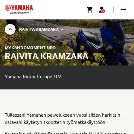
RAIVITA KRAMZAKA
MYKANDOMOMENT NRO
RAIVITA KRAMZAKA
Yamaha Motor Europe N.V.
Tullessani Yamahan palvelukseen vuosi sitten harkitsin
ostavani käytetyn skootterin työmatkakäyttöön.
Kuitenkin päivää myöhemmin, kun sain NMAX-skootterin