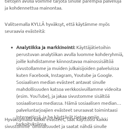
tietojen avulla voimme tarjota sinulle parempia palveluja
ja kohdennettua mainontaa.
YRITYS
Valitsemalla KYLLÄ hyväksyt, että käytämme myös
B2B
seuraavia evästeitä:
YAMAHA MUUALLA
Analytiikka ja markkinointi:
Käyttäjätietoihin
perustuvan analytiikan avulla luomme kohderyhmiä,
joille kohdistamme kiinnostavaa mainossisältöä
ASIAKASTUKI
sivustollamme ja muiden julkaisijoiden palveluissa
kuten Facebook, Instagram, Youtube ja Google.
Sosiaalisen median evästeet antavat sinulle
UUTISKIRJE
mahdollisuuden katsoa verkkosivuillamme videoita
Ole ensimmäinen, joka kuulee uusimmista tarjouksista,
(esim. YouTube), ja jakaa sivustomme sisältöä
erikoistapahtumista, uusista julkaisuista ja paljon muuta...
sosiaalisessa mediassa. Nämä sosiaalisen median
palveluntarjoajien evästeet seuraavat toimintaasi
Internetissä, ja he käyttävät tietoa omiin
Hyväksymällä kaikki evästeet, saat käyttöösi kaikki
tarkoituksiinsa.
sivustomme ominaisuudet ja saatat nähdä sinulle
TILAA