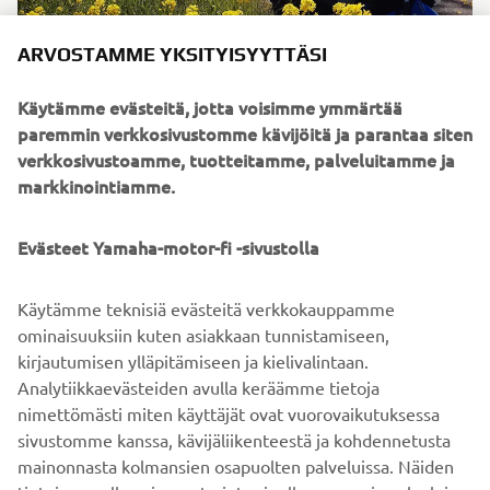
ARVOSTAMME YKSITYISYYTTÄSI
Käytämme evästeitä, jotta voisimme ymmärtää
paremmin verkkosivustomme kävijöitä ja parantaa siten
verkkosivustoamme, tuotteitamme, palveluitamme ja
markkinointiamme.
©Yamaha Motor Europe N.V. / Yamaha Motor Co., Ltd.
Näillä verkkosivuilla olevia tietoja ja/tai kuvia ei saa
Evästeet Yamaha-motor-fi -sivustolla
koskaan käyttää kaupallisiin tai ei-kaupallisiin tarkoituksiin
ilman Yamaha Motor Europe N.V.:n ja/tai Yamaha Motor
Käytämme teknisiä evästeitä verkkokauppamme
Co., Ltd:n nimenomaista kirjallista lupaa.
ominaisuuksiin kuten asiakkaan tunnistamiseen,
Aja aina turvallisesti ja noudata paikallisia
kirjautumisen ylläpitämiseen ja kielivalintaan.
nopeusrajoituksia ja lakeja.
Analytiikkaevästeiden avulla keräämme tietoja
nimettömästi miten käyttäjät ovat vuorovaikutuksessa
sivustomme kanssa, kävijäliikenteestä ja kohdennetusta
mainonnasta kolmansien osapuolten palveluissa. Näiden