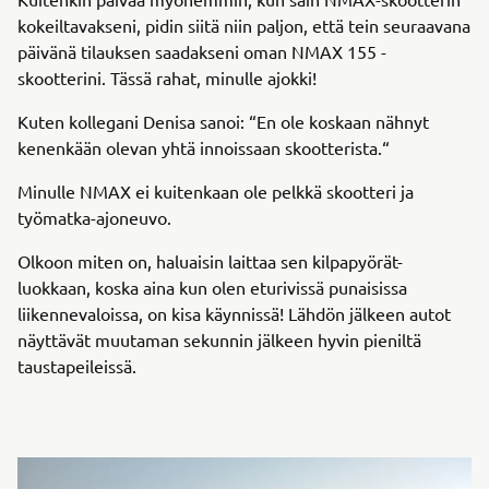
kokeiltavakseni, pidin siitä niin paljon, että tein seuraavana
päivänä tilauksen saadakseni oman NMAX 155 -
skootterini. Tässä rahat, minulle ajokki!
Kuten kollegani Denisa sanoi: “En ole koskaan nähnyt
kenenkään olevan yhtä innoissaan skootterista.“
Minulle NMAX ei kuitenkaan ole pelkkä skootteri ja
työmatka-ajoneuvo.
Olkoon miten on, haluaisin laittaa sen kilpapyörät-
luokkaan, koska aina kun olen eturivissä punaisissa
liikennevaloissa, on kisa käynnissä! Lähdön jälkeen autot
näyttävät muutaman sekunnin jälkeen hyvin pieniltä
taustapeileissä.