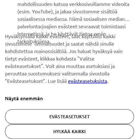
mahdollisuuden katsoa verkkosivuillamme videoita
Ole ensimmäinen, joka kuulee uusimmista tarjouksista,
(esim. YouTube), ja jakaa sivustomme sisältöä
erikoistapahtumista, uusista julkaisuista ja paljon muuta...
sosiaalisessa mediassa. Nämä sosiaalisen median
palveluntarjoajien evästeet seuraavat toimintaasi
Internetissä, ja he käyttävät tietoa omiin
Hyväksymällä kaikki evästeet, saat käyttöösi kaikki
tarkoituksiinsa.
sivustomme ominaisuudet ja saatat nähdä sinulle
TILAA
kohdistettua mainossisältöä. Jos haluat hyväksyä vain
tietyt evästeet, klikkaa kohdasta "Valitse
Lue tietosuojakäytäntömme saadaksesi tietää, miten
evästeasetukset". Voit aina muuttaa asetuksiasi ja
käsittelemme henkilötietojasi:
Tietosuoja ja evästeet -sivustolta
peruuttaa suostumuksesi valitsemalla sivustolla
”Evästeasetukset”. Lue lisää
evästeasetuksista
.
Finland (Finnish)
Näytä enemmän
EVÄSTEASETUKSET
© Copyright - 2026 Yamaha Motor Europe N.V. - All Rights
HYLKÄÄ KAIKKI
Reserved