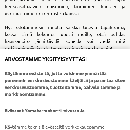
henkeäsalpaavien maisemien, lämpimien ihmisten ja
uskomattomien kokemusten kanssa.
Nyt odotammekin innolla kaikkia tulevia tapahtumia,
koska tämä kokemus opetti meille, että puhdas
hauskanpito jännittävillä koneilla voi viedä mitä
palkitsevimpiin ja odottamattomimpiin seikkailuihin!
ARVOSTAMME YKSITYISYYTTÄSI
Destination Yamaha Motor
Käytämme evästeitä, jotta voisimme ymmärtää
paremmin verkkosivustomme kävijöitä ja parantaa siten
verkkosivustoamme, tuotteitamme, palveluitamme ja
markkinointiamme.
©Yamaha Motor Europe N.V. / Yamaha Motor Co., Ltd.
Näillä verkkosivuilla olevia tietoja ja/tai kuvia ei saa
Evästeet Yamaha-motor-fi -sivustolla
koskaan käyttää kaupallisiin tai muihin tarkoituksiin ilman
Yamaha Motor Europe N.V:n ja/tai Yamaha Motor Co.,
Käytämme teknisiä evästeitä verkkokauppamme
Ltd:n nimenomaista kirjallista lupaa.