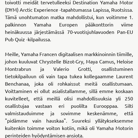
toivotti meidät tervetulleeksi Destination Yamaha Motor
(DYM) Arctic Experience -tapahtumassa Lapissa, Ruotsissa.
Tämä unohtumaton matka mahdollistui, kun voitimme 1.
palkinnon Yamaha Europen pääkonttorin viime
heinäkuussa järjestämässä 70-vuotisjuhlavuoden Pan-EU
Pub Quiz -kilpailussa.
Meille, Yamaha Francen digitaalisen markkinoinnin tiimille,
johon kuuluvat Chrystelle Bizot-Gry, Maya Camus, Heloise
Montrabrun ja Valerio Grotti, osallistuminen
tietokilpailuun oli vain tapa tukea kollegaamme Laurent
Benchanaa, joka oli rohkaissut meitä osallistumaan.
Voittaminen ei ollut asialistallamme, sillä emme koskaan
kuvitelleet, että meillä olisi mahdollisuuksia yli 250
osallistujaa vastaan eri puolilta Eurooppaa. Silti
valmistauduimme ja sovimme keskenämme, että
"pidämme vain hauskaa". Suureksi yllätykseksemme
kuitenkin toimme voiton kotiin, mikä oli Yamaha Motorin
perinteiden hyödyntämisen ansiota.