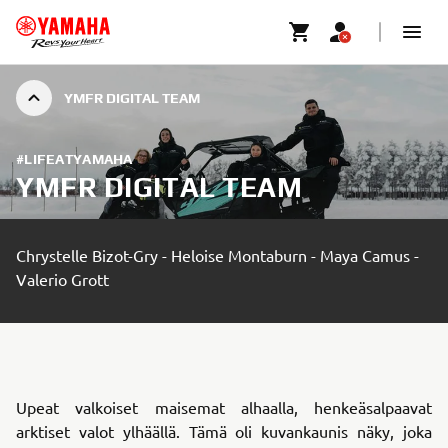
YMFR DIGITAL TEAM
#LIFEATYAMAHA
YMFR DIGITAL TEAM
Chrystelle Bizot-Gry - Heloise Montaburn - Maya Camus -
Valerio Grott
Upeat valkoiset maisemat alhaalla, henkeäsalpaavat
arktiset valot ylhäällä. Tämä oli kuvankaunis näky, joka