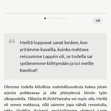
1
/
8
Meiltä loppuvat sanat kesken, kun 
yritämme kuvailla, kuinka mahtava 
reissumme Lappiin oli, se todella sai 
sydämemme kiihtymään ja toi meille 
Kandoa!!
Olemme todella kiitollisia mahdollisuudesta kokea jotain
arjesta poikkeavaa ja olla yhteydessä tiimiin työn
ulkopuolella. Tällaista #LifeAtYamaha voi myös olla. Meillä
oli onnea matkassa, sillä saimme jopa nähdä revontulia,
jotka jäivätkin ikuisesti muistoihimme yhdessä Lapin