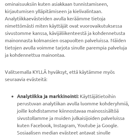
ominaisuuksiin kuten asiakkaan tunnistamiseen,
Aja aina turvallisesti ja noudata paikallisia
kirjautumisen ylläpitämiseen ja kielivalintaan.
nopeusrajoituksia ja lakeja.
Analytiikkaevästeiden avulla keräämme tietoja
nimettömästi miten käyttäjät ovat vuorovaikutuksessa
sivustomme kanssa, kävijäliikenteestä ja kohdennetusta
mainonnasta kolmansien osapuolten palveluissa. Näiden
tietojen avulla voimme tarjota sinulle parempia palveluja
ja kohdennettua mainontaa.
YRITYS
Valitsemalla KYLLÄ hyväksyt, että käytämme myös
B2B
seuraavia evästeitä:
YAMAHA MUUALLA
Analytiikka ja markkinointi:
Käyttäjätietoihin
perustuvan analytiikan avulla luomme kohderyhmiä,
joille kohdistamme kiinnostavaa mainossisältöä
ASIAKASTUKI
sivustollamme ja muiden julkaisijoiden palveluissa
kuten Facebook, Instagram, Youtube ja Google.
Sosiaalisen median evästeet antavat sinulle
UUTISKIRJE