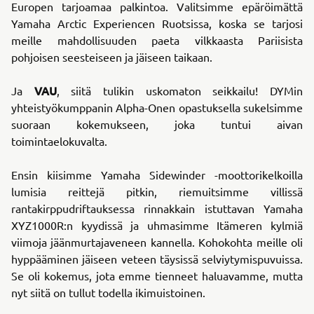
Europen tarjoamaa palkintoa. Valitsimme epäröimättä
Yamaha Arctic Experiencen Ruotsissa, koska se tarjosi
meille mahdollisuuden paeta vilkkaasta Pariisista
pohjoisen seesteiseen ja jäiseen taikaan.
VAU
Ja
, siitä tulikin uskomaton seikkailu! DYMin
yhteistyökumppanin Alpha-Onen opastuksella sukelsimme
suoraan kokemukseen, joka tuntui aivan
toimintaelokuvalta.
Ensin kiisimme Yamaha Sidewinder -moottorikelkoilla
lumisia reittejä pitkin, riemuitsimme villissä
rantakirppudriftauksessa rinnakkain istuttavan Yamaha
XYZ1000R:n kyydissä ja uhmasimme Itämeren kylmiä
viimoja jäänmurtajaveneen kannella. Kohokohta meille oli
hyppääminen jäiseen veteen täysissä selviytymispuvuissa.
Se oli kokemus, jota emme tienneet haluavamme, mutta
nyt siitä on tullut todella ikimuistoinen.