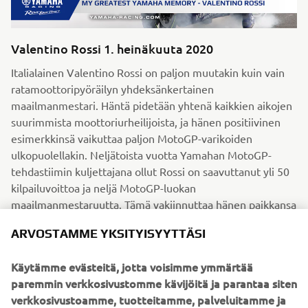
Valentino Rossi 1. heinäkuuta 2020
Italialainen Valentino Rossi on paljon muutakin kuin vain
ratamoottoripyöräilyn yhdeksänkertainen
maailmanmestari. Häntä pidetään yhtenä kaikkien aikojen
suurimmista moottoriurheilijoista, ja hänen positiivinen
esimerkkinsä vaikuttaa paljon MotoGP-varikoiden
ulkopuolellakin. Neljätoista vuotta Yamahan MotoGP-
tehdastiimin kuljettajana ollut Rossi on saavuttanut yli 50
kilpailuvoittoa ja neljä MotoGP-luokan
maailmanmestaruutta. Tämä vakiinnuttaa hänen paikkansa
kaikkien aikojen menestyneimpänä tehdaskuljettajana.
ARVOSTAMME YKSITYISYYTTÄSI
LUE LISÄÄ
Käytämme evästeitä, jotta voisimme ymmärtää
paremmin verkkosivustomme kävijöitä ja parantaa siten
verkkosivustoamme, tuotteitamme, palveluitamme ja