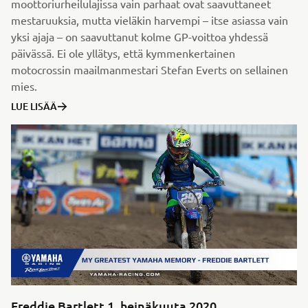
moottoriurheilulajissa vain parhaat ovat saavuttaneet
mestaruuksia, mutta vieläkin harvempi – itse asiassa vain
yksi ajaja – on saavuttanut kolme GP-voittoa yhdessä
päivässä. Ei ole yllätys, että kymmenkertainen
motocrossin maailmanmestari Stefan Everts on sellainen
mies.
LUE LISÄÄ
Freddie Bartlett 1. heinäkuuta 2020