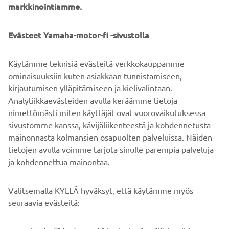
markkinointiamme.
©Yamaha Motor Europe N.V. / Yamaha Motor Co., Ltd.
Näillä verkkosivuilla olevia tietoja ja/tai kuvia ei saa
Evästeet Yamaha-motor-fi -sivustolla
koskaan käyttää kaupallisiin tai ei-kaupallisiin tarkoituksiin
ilman Yamaha Motor Europe N.V.:n ja/tai Yamaha Motor
Käytämme teknisiä evästeitä verkkokauppamme
Co., Ltd:n nimenomaista kirjallista lupaa.
ominaisuuksiin kuten asiakkaan tunnistamiseen,
Aja aina turvallisesti ja noudata paikallisia
kirjautumisen ylläpitämiseen ja kielivalintaan.
nopeusrajoituksia ja lakeja.
Analytiikkaevästeiden avulla keräämme tietoja
nimettömästi miten käyttäjät ovat vuorovaikutuksessa
sivustomme kanssa, kävijäliikenteestä ja kohdennetusta
mainonnasta kolmansien osapuolten palveluissa. Näiden
tietojen avulla voimme tarjota sinulle parempia palveluja
ja kohdennettua mainontaa.
YRITYS
Valitsemalla KYLLÄ hyväksyt, että käytämme myös
B2B
seuraavia evästeitä:
YAMAHA MUUALLA