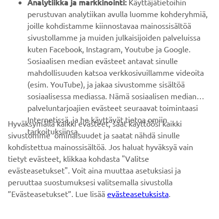
Analytiikka ja markkinointi:
Käyttäjätietoihin
perustuvan analytiikan avulla luomme kohderyhmiä,
joille kohdistamme kiinnostavaa mainossisältöä
ASIAKASTUKI
sivustollamme ja muiden julkaisijoiden palveluissa
kuten Facebook, Instagram, Youtube ja Google.
Sosiaalisen median evästeet antavat sinulle
UUTISKIRJE
mahdollisuuden katsoa verkkosivuillamme videoita
Ole ensimmäinen, joka kuulee uusimmista tarjouksista,
(esim. YouTube), ja jakaa sivustomme sisältöä
erikoistapahtumista, uusista julkaisuista ja paljon muuta...
sosiaalisessa mediassa. Nämä sosiaalisen median
palveluntarjoajien evästeet seuraavat toimintaasi
Internetissä, ja he käyttävät tietoa omiin
Hyväksymällä kaikki evästeet, saat käyttöösi kaikki
tarkoituksiinsa.
sivustomme ominaisuudet ja saatat nähdä sinulle
TILAA
kohdistettua mainossisältöä. Jos haluat hyväksyä vain
tietyt evästeet, klikkaa kohdasta "Valitse
Lue tietosuojakäytäntömme saadaksesi tietää, miten
evästeasetukset". Voit aina muuttaa asetuksiasi ja
käsittelemme henkilötietojasi:
Tietosuoja ja evästeet -sivustolta
peruuttaa suostumuksesi valitsemalla sivustolla
”Evästeasetukset”. Lue lisää
evästeasetuksista
.
Finland (Finnish)