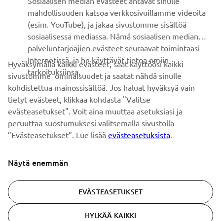
Sosiaalisen median evästeet antavat sinulle
UUTISKIRJE
mahdollisuuden katsoa verkkosivuillamme videoita
Ole ensimmäinen, joka kuulee uusimmista tarjouksista,
(esim. YouTube), ja jakaa sivustomme sisältöä
erikoistapahtumista, uusista julkaisuista ja paljon muuta...
sosiaalisessa mediassa. Nämä sosiaalisen median
palveluntarjoajien evästeet seuraavat toimintaasi
Internetissä, ja he käyttävät tietoa omiin
Hyväksymällä kaikki evästeet, saat käyttöösi kaikki
tarkoituksiinsa.
sivustomme ominaisuudet ja saatat nähdä sinulle
TILAA
kohdistettua mainossisältöä. Jos haluat hyväksyä vain
tietyt evästeet, klikkaa kohdasta "Valitse
Lue tietosuojakäytäntömme saadaksesi tietää, miten
evästeasetukset". Voit aina muuttaa asetuksiasi ja
käsittelemme henkilötietojasi:
Tietosuoja ja evästeet -sivustolta
peruuttaa suostumuksesi valitsemalla sivustolla
”Evästeasetukset”. Lue lisää
evästeasetuksista
.
Finland (Finnish)
Näytä enemmän
EVÄSTEASETUKSET
© Copyright - 2026 Yamaha Motor Europe N.V. - All Rights
HYLKÄÄ KAIKKI
Reserved