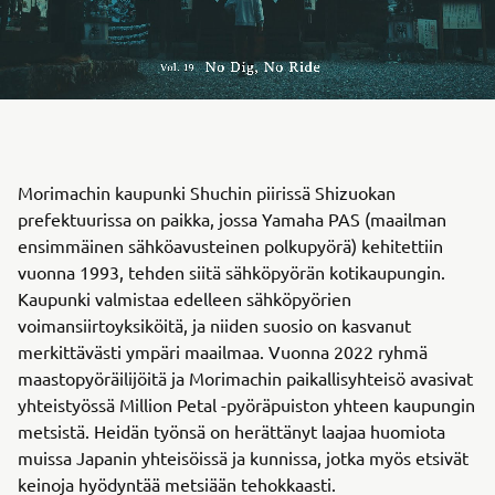
Morimachin kaupunki Shuchin piirissä Shizuokan
prefektuurissa on paikka, jossa Yamaha PAS (maailman
ensimmäinen sähköavusteinen polkupyörä) kehitettiin
vuonna 1993, tehden siitä sähköpyörän kotikaupungin.
Kaupunki valmistaa edelleen sähköpyörien
voimansiirtoyksiköitä, ja niiden suosio on kasvanut
merkittävästi ympäri maailmaa. Vuonna 2022 ryhmä
maastopyöräilijöitä ja Morimachin paikallisyhteisö avasivat
yhteistyössä Million Petal -pyöräpuiston yhteen kaupungin
metsistä. Heidän työnsä on herättänyt laajaa huomiota
muissa Japanin yhteisöissä ja kunnissa, jotka myös etsivät
keinoja hyödyntää metsiään tehokkaasti.