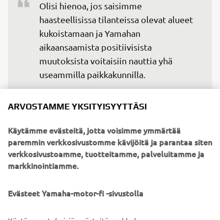
Olisi hienoa, jos saisimme 
haasteellisissa tilanteissa olevat alueet 
kukoistamaan ja Yamahan 
aikaansaamista positiivisista 
muutoksista voitaisiin nauttia yhä 
useammilla paikkakunnilla.
— Kotaro Ogura, Yamaha Motor Co., Ltd:n 
ARVOSTAMME YKSITYISYYTTÄSI
tekninen tutkimus- ja kehityskeskus
Käytämme evästeitä, jotta voisimme ymmärtää
paremmin verkkosivustomme kävijöitä ja parantaa siten
verkkosivustoamme, tuotteitamme, palveluitamme ja
markkinointiamme.
©Yamaha Motor Europe N.V. / Yamaha Motor Co., Ltd.
Näillä verkkosivuilla olevia tietoja ja/tai kuvia ei saa
Evästeet Yamaha-motor-fi -sivustolla
koskaan käyttää kaupallisiin tai ei-kaupallisiin tarkoituksiin
ilman Yamaha Motor Europe N.V:n ja/tai Yamaha Motor