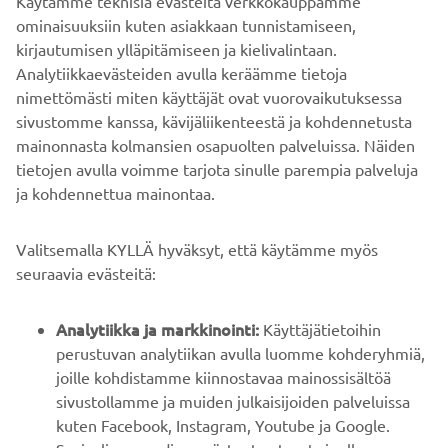
Käytämme teknisiä evästeitä verkkokauppamme
Co., Ltd:n nimenomaista kirjallista lupaa.
ominaisuuksiin kuten asiakkaan tunnistamiseen,
Aja aina turvallisesti ja noudata paikallisia
kirjautumisen ylläpitämiseen ja kielivalintaan.
nopeusrajoituksia ja lakeja.
Analytiikkaevästeiden avulla keräämme tietoja
nimettömästi miten käyttäjät ovat vuorovaikutuksessa
sivustomme kanssa, kävijäliikenteestä ja kohdennetusta
mainonnasta kolmansien osapuolten palveluissa. Näiden
tietojen avulla voimme tarjota sinulle parempia palveluja
ja kohdennettua mainontaa.
YRITYS
Valitsemalla KYLLÄ hyväksyt, että käytämme myös
B2B
seuraavia evästeitä:
YAMAHA MUUALLA
Analytiikka ja markkinointi:
Käyttäjätietoihin
perustuvan analytiikan avulla luomme kohderyhmiä,
joille kohdistamme kiinnostavaa mainossisältöä
ASIAKASTUKI
sivustollamme ja muiden julkaisijoiden palveluissa
kuten Facebook, Instagram, Youtube ja Google.