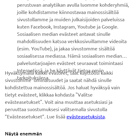
perustuvan analytiikan avulla luomme kohderyhmiä,
joille kohdistamme kiinnostavaa mainossisältöä
ASIAKASTUKI
sivustollamme ja muiden julkaisijoiden palveluissa
kuten Facebook, Instagram, Youtube ja Google.
Sosiaalisen median evästeet antavat sinulle
UUTISKIRJE
mahdollisuuden katsoa verkkosivuillamme videoita
Ole ensimmäinen, joka kuulee uusimmista tarjouksista,
(esim. YouTube), ja jakaa sivustomme sisältöä
erikoistapahtumista, uusista julkaisuista ja paljon muuta...
sosiaalisessa mediassa. Nämä sosiaalisen median
palveluntarjoajien evästeet seuraavat toimintaasi
Internetissä, ja he käyttävät tietoa omiin
Hyväksymällä kaikki evästeet, saat käyttöösi kaikki
tarkoituksiinsa.
sivustomme ominaisuudet ja saatat nähdä sinulle
TILAA
kohdistettua mainossisältöä. Jos haluat hyväksyä vain
tietyt evästeet, klikkaa kohdasta "Valitse
Lue tietosuojakäytäntömme saadaksesi tietää, miten
evästeasetukset". Voit aina muuttaa asetuksiasi ja
käsittelemme henkilötietojasi:
Tietosuoja ja evästeet -sivustolta
peruuttaa suostumuksesi valitsemalla sivustolla
”Evästeasetukset”. Lue lisää
evästeasetuksista
.
Finland (Finnish)
Näytä enemmän