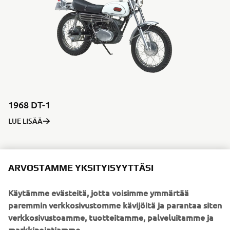
1968 DT-1
LUE LISÄÄ
ARVOSTAMME YKSITYISYYTTÄSI
1970-LUKU
Käytämme evästeitä, jotta voisimme ymmärtää
paremmin verkkosivustomme kävijöitä ja parantaa siten
verkkosivustoamme, tuotteitamme, palveluitamme ja
markkinointiamme.
©Yamaha Motor Europe N.V. / Yamaha Motor Co., Ltd.