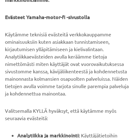
Näillä verkkosivuilla olevia tietoja ja/tai kuvia ei saa
Evästeet Yamaha-motor-fi -sivustolla
koskaan käyttää kaupallisiin tai ei-kaupallisiin tarkoituksiin
ilman Yamaha Motor Europe N.V.:n ja/tai Yamaha Motor
Käytämme teknisiä evästeitä verkkokauppamme
Co., Ltd:n nimenomaista kirjallista lupaa.
ominaisuuksiin kuten asiakkaan tunnistamiseen,
Aja aina turvallisesti ja noudata paikallisia
kirjautumisen ylläpitämiseen ja kielivalintaan.
nopeusrajoituksia ja lakeja.
Analytiikkaevästeiden avulla keräämme tietoja
nimettömästi miten käyttäjät ovat vuorovaikutuksessa
sivustomme kanssa, kävijäliikenteestä ja kohdennetusta
mainonnasta kolmansien osapuolten palveluissa. Näiden
tietojen avulla voimme tarjota sinulle parempia palveluja
ja kohdennettua mainontaa.
YRITYS
Valitsemalla KYLLÄ hyväksyt, että käytämme myös
B2B
seuraavia evästeitä:
YAMAHA MUUALLA
Analytiikka ja markkinointi:
Käyttäjätietoihin