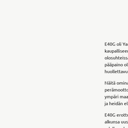
E40G oli Y
kaupallisee
olosuhteiss
pääpaino ol
huollettavu
Näitä omina
perämoottor
ympäri maai
ja heidän e
E40G erottu
alkunsa uu