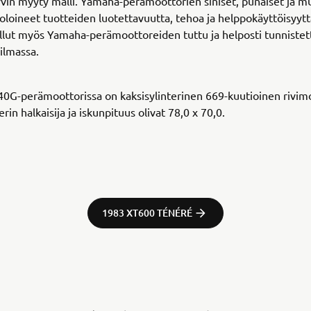
vin myyty malli. Yamaha-perämoottorien siniset, punaiset ja mu
oloineet tuotteiden luotettavuutta, tehoa ja helppokäyttöisyytt
tullut myös Yamaha-perämoottoreiden tuttu ja helposti tunniste
ailmassa.
G-perämoottorissa on kaksisylinterinen 669-kuutioinen rivimo
erin halkaisija ja iskunpituus olivat 78,0 x 70,0.
1983 XT600 TÉNÉRÉ