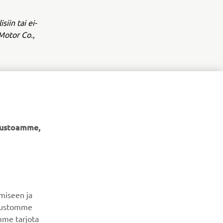
siin tai ei-
Motor Co.,
ivustoamme,
UUTISKIRJE
Ole ensimmäinen, joka kuulee uusimmista tarjouksista,
erikoistapahtumista, uusista julkaisuista ja paljon muuta...
miseen ja
ivustomme
mme tarjota
TILAA