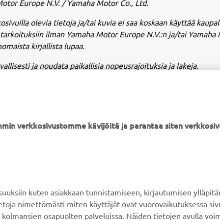
tor Europe N.V. / Yamaha Motor Co., Ltd.
osivuilla olevia tietoja ja/tai kuvia ei saa koskaan käyttää kaupalli
n tarkoituksiin ilman Yamaha Motor Europe N.V.:n ja/tai Yamaha 
omaista kirjallista lupaa.
vallisesti ja noudata paikallisia nopeusrajoituksia ja lakeja.
min verkkosivustomme kävijöitä ja parantaa siten verkkos
YAMAHA MUUALLA
ASIAKASTUKI
MyYamaha
Verkkokaupan tuki
ksiin kuten asiakkaan tunnistamiseen, kirjautumisen ylläpitä
Yamaha Music
Varaosaluettelo
tietoja nimettömästi miten käyttäjät ovat vuorovaikutuksessa s
 kolmansien osapuolten palveluissa. Näiden tietojen avulla voi
Yamaha Racing
Huolto