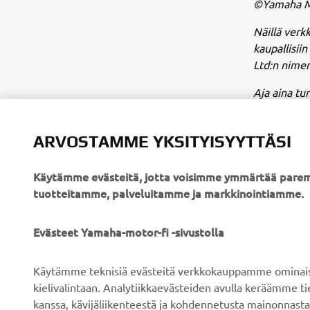
©Yamaha Mo
Näillä verkk
kaupallisii
Ltd:n nimen
Aja aina tur
ARVOSTAMME YKSITYISYYTTÄSI
Käytämme evästeitä, jotta voisimme ymmärtää parem
tuotteitamme, palveluitamme ja markkinointiamme.
YRITYS
B2B
Evästeet Yamaha-motor-fi -sivustolla
Tietoa meistä
Sähköpyöräjärjestelmät
Käytämme teknisiä evästeitä verkkokauppamme ominaisuu
Uutiset
Viranomaiset
kielivalintaan. Analytiikkaevästeiden avulla keräämme 
kanssa, kävijäliikenteestä ja kohdennetusta mainonnasta
Tapahtumat
Golfkentät