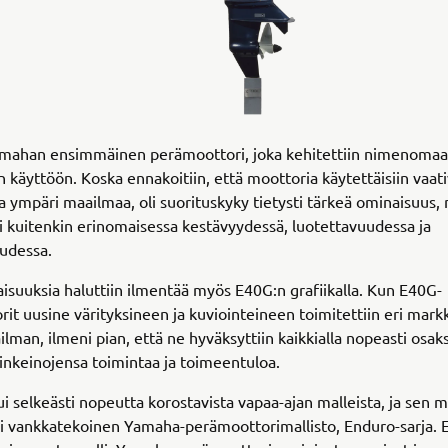
amahan ensimmäinen perämoottori, joka kehitettiin nimenoma
n käyttöön. Koska ennakoitiin, että moottoria käytettäisiin vaati
a ympäri maailmaa, oli suorituskyky tietysti tärkeä ominaisuus,
i kuitenkin erinomaisessa kestävyydessä, luotettavuudessa ja
udessa.
isuuksia haluttiin ilmentää myös E40G:n grafiikalla. Kun E40G-
it uusine värityksineen ja kuviointeineen toimitettiin eri markk
lman, ilmeni pian, että ne hyväksyttiin kaikkialla nopeasti osak
linkeinojensa toimintaa ja toimeentuloa.
i selkeästi nopeutta korostavista vapaa-ajan malleista, ja sen m
si vankkatekoinen Yamaha-perämoottorimallisto, Enduro-sarja.