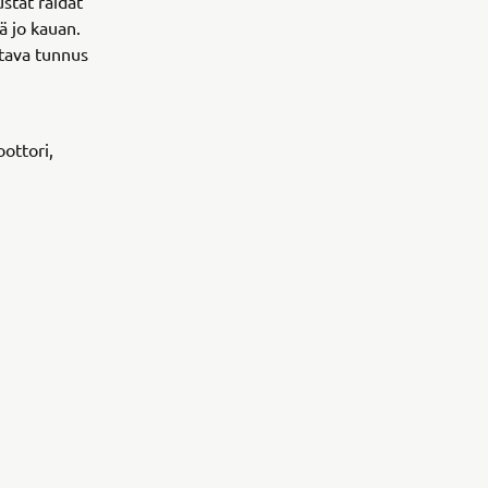
stat raidat
ä jo kauan.
ttava tunnus
ottori,