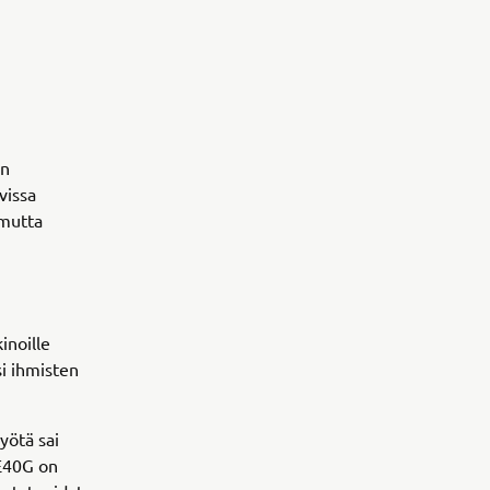
an
vissa
 mutta
inoille
si ihmisten
yötä sai
 E40G on