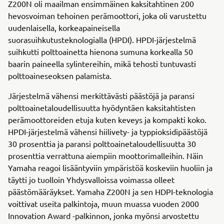
Z200N oli maailman ensimmäinen kaksitahtinen 200
hevosvoiman tehoinen perämoottori, joka oli varustettu
uudenlaisella, korkeapaineisella
suorasuihkutusteknologialla (HPDI). HPDI-järjestelmä
suihkutti polttoainetta hienona sumuna korkealla 50
baarin paineella sylintereihin, mikä tehosti tuntuvasti
polttoaineseoksen palamista.
Järjestelmä vähensi merkittävästi päästöjä ja paransi
polttoainetaloudellisuutta hyödyntäen kaksitahtisten
perämoottoreiden etuja kuten keveys ja kompakti koko.
HPDI-järjestelmä vähensi hiilivety- ja typpioksidipäästöjä
30 prosenttia ja paransi polttoainetaloudellisuutta 30
prosenttia verrattuna aiempiin moottorimalleihin. Näin
Yamaha reagoi lisääntyviin ympäristöä koskeviin huoliin ja
täytti jo tuolloin Yhdysvalloissa voimassa olleet
päästömääräykset. Yamaha Z200N ja sen HDPI-teknologia
voittivat useita palkintoja, muun muassa vuoden 2000
Innovation Award -palkinnon, jonka myönsi arvostettu