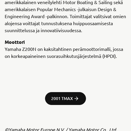
amerikkalainen veneilylehti Motor Boating & Sailing sekä
amerikkalaisen Popular Mechanics -julkaisun Design &
Engineering Award -palkinnon. Toimittajat valitsivat omien
alojensa voittajat tunnustuksena huippuosaamisesta
suunnittelussa ja innovatiivisuudessa.
Moottori
Yamaha Z200N on kaksitahtinen perämoottorimalli, jossa
on korkeapaineinen suorasuihkutusjärjestelmä (HPDI).
2001 TMAX
©Yamaha Motor Europe N.V. / Yamaha Motor Co., Ltd.