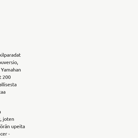
kilparadat
uversio,
on Yamahan
t 200
llisesta
taa
n
, joten
yörän upeita
cer -