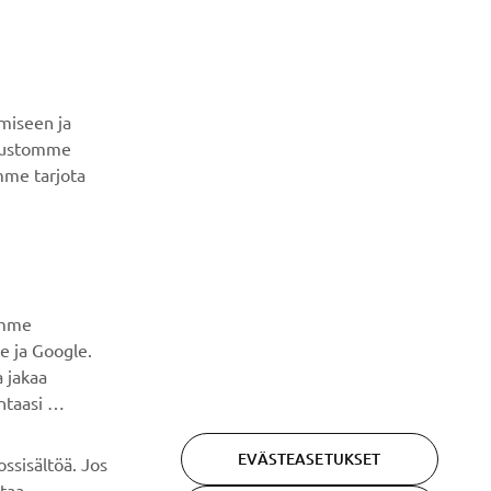
UUTISKIRJE
Ole ensimmäinen, joka kuulee uusimmista tarjouksista,
erikoistapahtumista, uusista julkaisuista ja paljon muuta...
miseen ja
ivustomme
mme tarjota
TILAA
Lue tietosuojakäytäntömme saadaksesi tietää, miten
käsittelemme henkilötietojasi:
Tietosuoja ja evästeet -
sivustolta
amme
e ja Google.
 jakaa
ntaasi
EVÄSTEASETUKSET
ssisältöä. Jos
ttaa