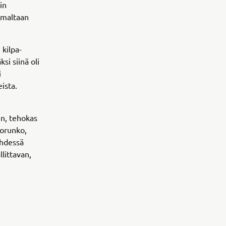
in
tumaltaan
 kilpa-
si siinä oli
i
eista.
en, tehokas
lorunko,
yhdessä
littavan,