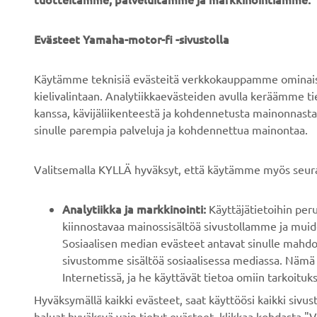
YRITYS
B2B
Evästeet Yamaha-motor-fi -sivustolla
Tietoa meistä
Sähköpyöräjärjestelmät
Käytämme teknisiä evästeitä verkkokauppamme ominaisuu
Uutiset
Viranomaiset
kielivalintaan. Analytiikkaevästeiden avulla keräämme 
kanssa, kävijäliikenteestä ja kohdennetusta mainonnasta
Tapahtumat
Golfkentät
sinulle parempia palveluja ja kohdennettua mainontaa.
Press
Pelastustoimi
Esitteet
Autokoulut
Valitsemalla KYLLÄ hyväksyt, että käytämme myös seura
Työskentely Yamahalla
Robotics
Analytiikka ja markkinointi:
Käyttäjätietoihin pe
Ryhdy jälleenmyyjäksi
Kumppanuudet
kiinnostavaa mainossisältöä sivustollamme ja muide
Ihmisoikeuskäytäntö
Teknistä tietoa
Sosiaalisen median evästeet antavat sinulle mahdo
riippumattomille
sivustomme sisältöä sosiaalisessa mediassa. Nämä 
Kestävän kehityksen
korjaamoille
Internetissä, ja he käyttävät tietoa omiin tarkoituks
peruskäytännöt
Hyväksymällä kaikki evästeet, saat käyttöösi kaikki siv
Yamalube Safety Data
Whistleblower-kanava
haluat hyväksyä vain tietyt evästeet, klikkaa kohdasta "V