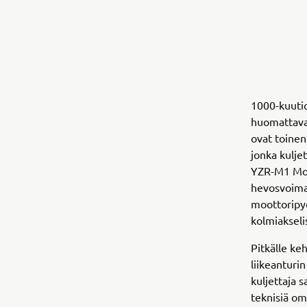
1000-kuuti
huomattavast
ovat toine
jonka kulje
YZR-M1 Mot
hevosvoimaa
moottoripyö
kolmiaksel
Pitkälle ke
liikeanturi
kuljettaja 
teknisiä om