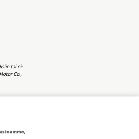
siin tai ei-
Motor Co.,
ivustoamme,