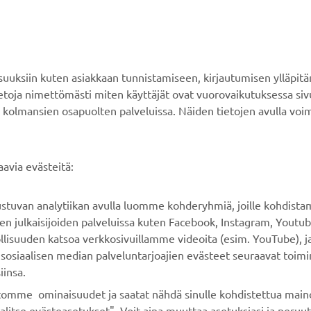
YAMAHA MUUALLA
ASIAKASTUKI
MyYamaha
Verkkokaupan tuki
ksiin kuten asiakkaan tunnistamiseen, kirjautumisen ylläpitä
Yamaha Music
Varaosaluettelo
tietoja nimettömästi miten käyttäjät ovat vuorovaikutuksessa s
 kolmansien osapuolten palveluissa. Näiden tietojen avulla voi
Yamaha Racing
Huolto
Yamaha Motor Global
Jälleenmyyjähaku
Mobiilisovellukset
Paristojätteen
avia evästeitä:
käsittelystä
rustuvan analytiikan avulla luomme kohderyhmiä, joille kohdist
n julkaisijoiden palveluissa kuten Facebook, Instagram, Youtub
llisuuden katsoa verkkosivuillamme videoita (esim. YouTube), ja
sosiaalisen median palveluntarjoajien evästeet seuraavat toimi
iinsa.
ustomme ominaisuudet ja saatat nähdä sinulle kohdistettua maino
alitse evästeasetukset". Voit aina muuttaa asetuksiasi ja peruu