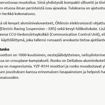
perustuvaa muotoilua. Siinä yhdistyvät kompakti silhuetti ja tiivi
nen etuosa ilman perinteistä isoa ajovaloa. Tuloksena on ajotun
n herkkä kokonaisuus.
 oli kevyet alumiinivaluvanteet, Öhlinsin elektronisesti ohjattu
(Electric Racing Suspension – ERS) sekä kevyt hiilikuitukate. Lisäk
eena CCU-tiedonsiirtoyksikkö (Communication Control Unit), el
 käyttöliittymä, joka tallensi runsaasti arvokasta tietoa ajotilant
Runko
ttori on 1000-kuutioinen, nestejäähdytteinen, nelisylinterin
ossa on crossplane-kampiakseli. Runko on Deltabox-alumiinikote
osa on magnesiumia. YZF-R1M moottori ja runko muodostavat 
isen jousituksen kanssa erinomaisen tasapainoisen ja helposti hal
onaisuuden.