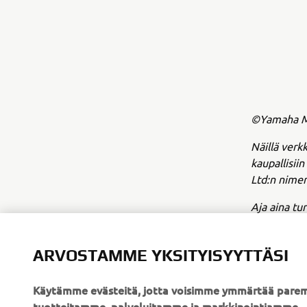
©Yamaha Mo
Näillä verkk
kaupallisii
Ltd:n nimen
Aja aina tur
ARVOSTAMME YKSITYISYYTTÄSI
Käytämme evästeitä, jotta voisimme ymmärtää parem
tuotteitamme, palveluitamme ja markkinointiamme.