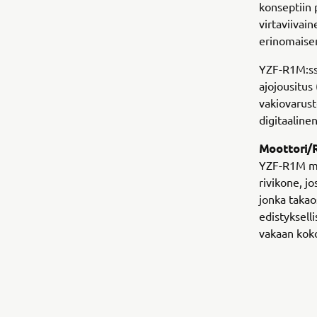
konseptiin 
virtaviivai
erinomaise
YZF-R1M:ssä
ajojousitus 
vakiovarust
digitaalinen
Moottori/
YZF-R1M moo
rivikone, j
jonka taka
edistyksell
vakaan kok