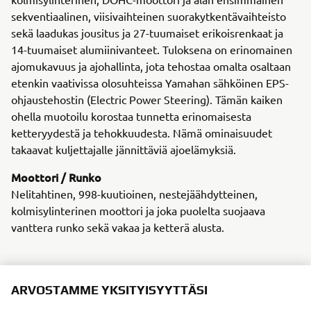
sekventiaalinen, viisivaihteinen suorakytkentävaihteisto
sekä laadukas jousitus ja 27-tuumaiset erikoisrenkaat ja
14-tuumaiset alumiinivanteet. Tuloksena on erinomainen
ajomukavuus ja ajohallinta, jota tehostaa omalta osaltaan
etenkin vaativissa olosuhteissa Yamahan sähköinen EPS-
ohjaustehostin (Electric Power Steering). Tämän kaiken
ohella muotoilu korostaa tunnetta erinomaisesta
ketteryydestä ja tehokkuudesta. Nämä ominaisuudet
takaavat kuljettajalle jännittäviä ajoelämyksiä.
Moottori / Runko
Nelitahtinen, 998-kuutioinen, nestejäähdytteinen,
kolmisylinterinen moottori ja joka puolelta suojaava
vanttera runko sekä vakaa ja ketterä alusta.
ARVOSTAMME YKSITYISYYTTÄSI
2017 F25G