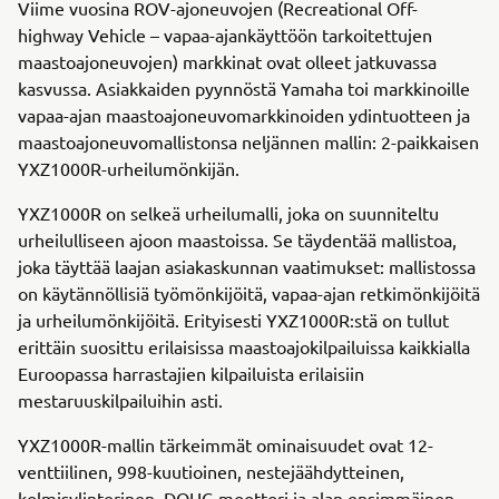
Viime vuosina ROV-ajoneuvojen (Recreational Off-
highway Vehicle – vapaa-ajankäyttöön tarkoitettujen
maastoajoneuvojen) markkinat ovat olleet jatkuvassa
kasvussa. Asiakkaiden pyynnöstä Yamaha toi markkinoille
vapaa-ajan maastoajoneuvomarkkinoiden ydintuotteen ja
maastoajoneuvomallistonsa neljännen mallin: 2-paikkaisen
YXZ1000R-urheilumönkijän.
YXZ1000R on selkeä urheilumalli, joka on suunniteltu
urheilulliseen ajoon maastoissa. Se täydentää mallistoa,
joka täyttää laajan asiakaskunnan vaatimukset: mallistossa
on käytännöllisiä työmönkijöitä, vapaa-ajan retkimönkijöitä
ja urheilumönkijöitä. Erityisesti YXZ1000R:stä on tullut
erittäin suosittu erilaisissa maastoajokilpailuissa kaikkialla
Euroopassa harrastajien kilpailuista erilaisiin
mestaruuskilpailuihin asti.
YXZ1000R-mallin tärkeimmät ominaisuudet ovat 12-
venttiilinen, 998-kuutioinen, nestejäähdytteinen,
kolmisylinterinen, DOHC-moottori ja alan ensimmäinen