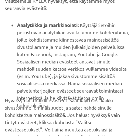
Valitsemalla KYLLÄ hyväksyt, että käytämme myös
B2B
seuraavia evästeitä:
YAMAHA MUUALLA
Analytiikka ja markkinointi:
Käyttäjätietoihin
perustuvan analytiikan avulla luomme kohderyhmiä,
joille kohdistamme kiinnostavaa mainossisältöä
ASIAKASTUKI
sivustollamme ja muiden julkaisijoiden palveluissa
kuten Facebook, Instagram, Youtube ja Google.
Sosiaalisen median evästeet antavat sinulle
UUTISKIRJE
mahdollisuuden katsoa verkkosivuillamme videoita
Ole ensimmäinen, joka kuulee uusimmista tarjouksista,
(esim. YouTube), ja jakaa sivustomme sisältöä
erikoistapahtumista, uusista julkaisuista ja paljon muuta...
sosiaalisessa mediassa. Nämä sosiaalisen median
palveluntarjoajien evästeet seuraavat toimintaasi
Internetissä, ja he käyttävät tietoa omiin
Hyväksymällä kaikki evästeet, saat käyttöösi kaikki
tarkoituksiinsa.
sivustomme ominaisuudet ja saatat nähdä sinulle
TILAA
kohdistettua mainossisältöä. Jos haluat hyväksyä vain
tietyt evästeet, klikkaa kohdasta "Valitse
Lue tietosuojakäytäntömme saadaksesi tietää, miten
evästeasetukset". Voit aina muuttaa asetuksiasi ja
käsittelemme henkilötietojasi:
Tietosuoja ja evästeet -sivustolta