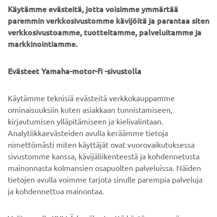
Käytämme evästeitä, jotta voisimme ymmärtää
paremmin verkkosivustomme kävijöitä ja parantaa siten
verkkosivustoamme, tuotteitamme, palveluitamme ja
markkinointiamme.
©Yamaha Motor Europe N.V. / Yamaha Motor Co., Ltd.
Näillä verkkosivuilla olevia tietoja ja/tai kuvia ei saa
Evästeet Yamaha-motor-fi -sivustolla
koskaan käyttää kaupallisiin tai ei-kaupallisiin tarkoituksiin
ilman Yamaha Motor Europe N.V.:n ja/tai Yamaha Motor
Käytämme teknisiä evästeitä verkkokauppamme
Co., Ltd:n nimenomaista kirjallista lupaa.
ominaisuuksiin kuten asiakkaan tunnistamiseen,
Aja aina turvallisesti ja noudata paikallisia
kirjautumisen ylläpitämiseen ja kielivalintaan.
nopeusrajoituksia ja lakeja.
Analytiikkaevästeiden avulla keräämme tietoja
nimettömästi miten käyttäjät ovat vuorovaikutuksessa
sivustomme kanssa, kävijäliikenteestä ja kohdennetusta
mainonnasta kolmansien osapuolten palveluissa. Näiden
tietojen avulla voimme tarjota sinulle parempia palveluja
ja kohdennettua mainontaa.
YRITYS