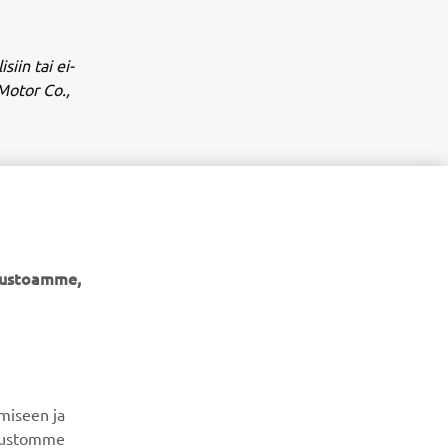
siin tai ei-
Motor Co.,
ivustoamme,
UUTISKIRJE
Ole ensimmäinen, joka kuulee uusimmista tarjouksista,
erikoistapahtumista, uusista julkaisuista ja paljon muuta...
miseen ja
ivustomme