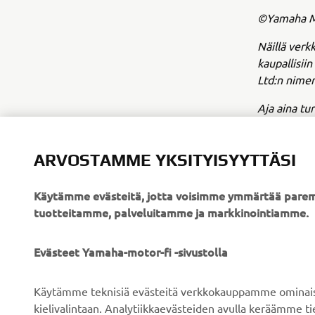
©Yamaha Mo
Näillä verkk
kaupallisii
Ltd:n nimen
Aja aina tur
ARVOSTAMME YKSITYISYYTTÄSI
Käytämme evästeitä, jotta voisimme ymmärtää parem
tuotteitamme, palveluitamme ja markkinointiamme.
YRITYS
B2B
Evästeet Yamaha-motor-fi -sivustolla
Tietoa meistä
Sähköpyöräjärjestelmät
Käytämme teknisiä evästeitä verkkokauppamme ominaisuu
Uutiset
Viranomaiset
kielivalintaan. Analytiikkaevästeiden avulla keräämme 