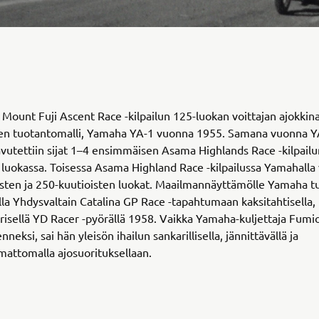
ount Fuji Ascent Race -kilpailun 125-luokan voittajan ajokkina
n tuotantomalli, Yamaha YA-1 vuonna 1955. Samana vuonna Y
avutettiin sijat 1–4 ensimmäisen Asama Highlands Race -kilpail
 luokassa. Toisessa Asama Highland Race -kilpailussa Yamahalla 
sten ja 250-kuutioisten luokat. Maailmannäyttämölle Yamaha tu
lla Yhdysvaltain Catalina GP Race -tapahtumaan kaksitahtisella,
erisellä YD Racer -pyörällä 1958. Vaikka Yamaha-kuljettaja Fumio 
neksi, sai hän yleisön ihailun sankarillisella, jännittävällä ja
mattomalla ajosuorituksellaan.