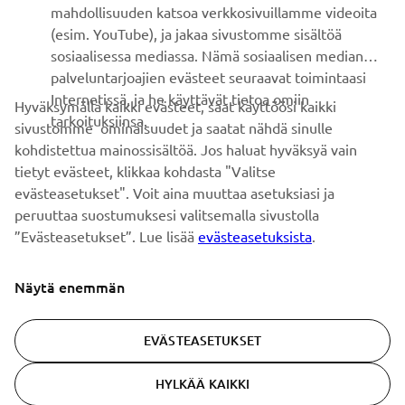
mahdollisuuden katsoa verkkosivuillamme videoita
Ole ensimmäinen, joka kuulee uusimmista tarjouksista,
(esim. YouTube), ja jakaa sivustomme sisältöä
erikoistapahtumista, uusista julkaisuista ja paljon muuta...
sosiaalisessa mediassa. Nämä sosiaalisen median
palveluntarjoajien evästeet seuraavat toimintaasi
Internetissä, ja he käyttävät tietoa omiin
Hyväksymällä kaikki evästeet, saat käyttöösi kaikki
tarkoituksiinsa.
sivustomme ominaisuudet ja saatat nähdä sinulle
TILAA
kohdistettua mainossisältöä. Jos haluat hyväksyä vain
tietyt evästeet, klikkaa kohdasta "Valitse
Lue tietosuojakäytäntömme saadaksesi tietää, miten
evästeasetukset". Voit aina muuttaa asetuksiasi ja
käsittelemme henkilötietojasi:
Tietosuoja ja evästeet -sivustolta
peruuttaa suostumuksesi valitsemalla sivustolla
”Evästeasetukset”. Lue lisää
evästeasetuksista
.
Finland (Finnish)
Näytä enemmän
EVÄSTEASETUKSET
© Copyright - 2026 Yamaha Motor Europe N.V. - All Rights
HYLKÄÄ KAIKKI
Reserved