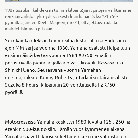
1987 Suzukan kahdeksan tunnin kilpailu: jarrupalojen vaihtaminen
renkaanvaihdon yhteydessä kesti liian kauan. Siksi YZF750-
pyörällä ajaneen Kevin Mageen, nro 21, oli ajettava radalla
mahdollisimman pitkään.
Suzukan kahdeksan tunnin kilpailusta tuli osa Endurance-
ajon MM-sarjaa vuonna 1980. Yamaha osallistui kilpailuun
ensimmäistä kertaa vuonna 1984 XJ750E-malliin
perustuvalla pyörällä, jolla ajoivat Hiroyuki Kawasaki ja
Shinichi Ueno. Seuraavana vuonna Yamahan
unelmajoukkue Kenny Roberts ja Tadahiko Taira osallistui
Suzuka 8 hours -kilpailuun 20-venttiilisellä FZR750-
pyörällä.
Motocrossissa Yamaha keskittyi 1980-luvulla 125-, 250- ja
etenkin 500-kuutioisiin. Tämän vuosikymmenen aikana
Yamaha saavutti kuusi kuljettajien ja kolme valmistajien