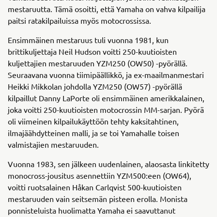
mestaruutta. Tämä osoitti, että Yamaha on vahva kilpailija
paitsi ratakilpailuissa myös motocrossissa.
Ensimmäinen mestaruus tuli vuonna 1981, kun
brittikuljettaja Neil Hudson voitti 250-kuutioisten
kuljettajien mestaruuden YZM250 (OW50) -pyörällä.
Seuraavana vuonna tiimipäällikkö, ja ex-maailmanmestari
Heikki Mikkolan johdolla YZM250 (OW57) -pyörällä
kilpaillut Danny LaPorte oli ensimmäinen amerikkalainen,
joka voitti 250-kuutioisten motocrossin MM-sarjan. Pyörä
oli viimeinen kilpailukäyttöön tehty kaksitahtinen,
ilmajäähdytteinen malli, ja se toi Yamahalle toisen
valmistajien mestaruuden.
Vuonna 1983, sen jälkeen uudenlainen, alaosasta linkitetty
monocross-jousitus asennettiin YZM500:een (OW64),
voitti ruotsalainen Håkan Carlqvist 500-kuutioisten
mestaruuden vain seitsemän pisteen erolla. Monista
ponnisteluista huolimatta Yamaha ei saavuttanut