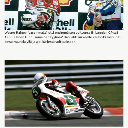
Wayne Rainey (vasemmalla) otti ensimmäisen voittonsa Britannian GP:ssä
1988. Hänen tunnusomainen tyylinsä: Hän lähti liikkeelle vauhdikkaasti, piti
kovaa vauhtia yllä ja ajoi kärjessä voittaakseen.