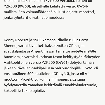
kilpailemista kahdella eri YZR500-versiolla. Toinen oli
YZR500 (0W60), eli pitkälle kehitetty versio 0W54-
mallista. Sen voimanlähteenä oli luistiohjattu moottori,
jonka sylinterit olivat neliömuodossa.
Kenny Roberts ja 1980 Yamaha -tiimiin tullut Barry
Sheene, varmistivat heti kaksoisvoiton GP-sarjan
avauskilpailussa Argentiinassa. Tämä toi uudelle mallille
huomiota ja varmisti korkean tason kehitystyön tärkeyden.
Vaihtoehtoinen versio YZR500 (OW61) debytoi tämän
jälkeen Itävallan osakilpailussa Salzburgringillä. OW61 oli
ensimmäinen 500-kuutioinen GP-pyörä, jossa oli V4-
moottori. Projekti oli kunnianhimoinen, sillä siinä
hyödynnettiin Yamahan kehittämiä ennakkoluulottomia,
kokeellisia teknologioita.