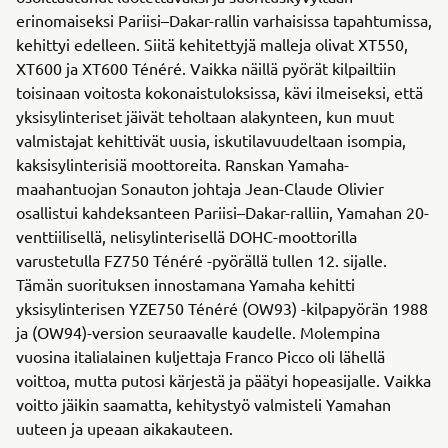
erinomaiseksi Pariisi–Dakar-rallin varhaisissa tapahtumissa,
kehittyi edelleen. Siitä kehitettyjä malleja olivat XT550,
XT600 ja XT600 Ténéré. Vaikka näillä pyörät kilpailtiin
toisinaan voitosta kokonaistuloksissa, kävi ilmeiseksi, että
yksisylinteriset jäivät teholtaan alakynteen, kun muut
valmistajat kehittivät uusia, iskutilavuudeltaan isompia,
kaksisylinterisiä moottoreita. Ranskan Yamaha-
maahantuojan Sonauton johtaja Jean-Claude Olivier
osallistui kahdeksanteen Pariisi–Dakar-ralliin, Yamahan 20-
venttiilisellä, nelisylinterisellä DOHC-moottorilla
varustetulla FZ750 Ténéré -pyörällä tullen 12. sijalle.
Tämän suorituksen innostamana Yamaha kehitti
yksisylinterisen YZE750 Ténéré (OW93) -kilpapyörän 1988
ja (OW94)-version seuraavalle kaudelle. Molempina
vuosina italialainen kuljettaja Franco Picco oli lähellä
voittoa, mutta putosi kärjestä ja päätyi hopeasijalle. Vaikka
voitto jäikin saamatta, kehitystyö valmisteli Yamahan
uuteen ja upeaan aikakauteen.