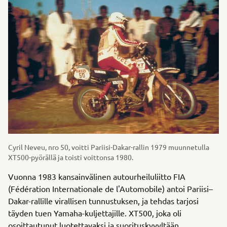
Cyril Neveu, nro 50, voitti Pariisi-Dakar-rallin 1979 muunnetulla
XT500-pyörällä ja toisti voittonsa 1980.
Vuonna 1983 kansainvälinen autourheiluliitto FIA
(Fédération Internationale de l'Automobile) antoi Pariisi–
Dakar-rallille virallisen tunnustuksen, ja tehdas tarjosi
täyden tuen Yamaha-kuljettajille. XT500, joka oli
osoittautunut luotettavaksi ja suorituskyvyltään