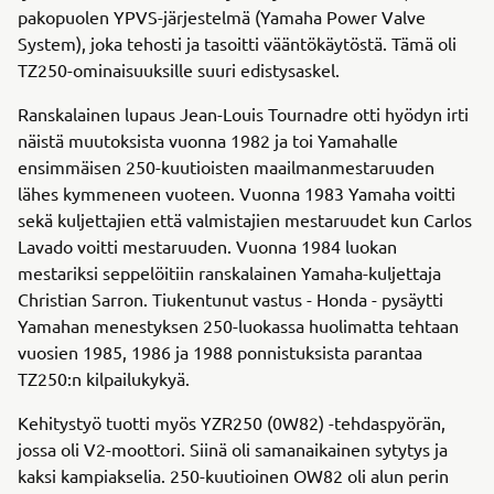
pakopuolen YPVS-järjestelmä (Yamaha Power Valve
System), joka tehosti ja tasoitti vääntökäytöstä. Tämä oli
TZ250-ominaisuuksille suuri edistysaskel.
Ranskalainen lupaus Jean-Louis Tournadre otti hyödyn irti
näistä muutoksista vuonna 1982 ja toi Yamahalle
ensimmäisen 250-kuutioisten maailmanmestaruuden
lähes kymmeneen vuoteen. Vuonna 1983 Yamaha voitti
sekä kuljettajien että valmistajien mestaruudet kun Carlos
Lavado voitti mestaruuden. Vuonna 1984 luokan
mestariksi seppelöitiin ranskalainen Yamaha-kuljettaja
Christian Sarron. Tiukentunut vastus - Honda - pysäytti
Yamahan menestyksen 250-luokassa huolimatta tehtaan
vuosien 1985, 1986 ja 1988 ponnistuksista parantaa
TZ250:n kilpailukykyä.
Kehitystyö tuotti myös YZR250 (0W82) -tehdaspyörän,
jossa oli V2-moottori. Siinä oli samanaikainen sytytys ja
kaksi kampiakselia. 250-kuutioinen OW82 oli alun perin