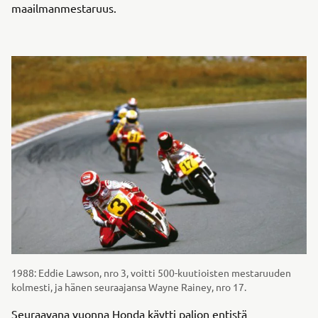
maailmanmestaruus.
1988: Eddie Lawson, nro 3, voitti 500-kuutioisten mestaruuden
kolmesti, ja hänen seuraajansa Wayne Rainey, nro 17.
Seuraavana vuonna Honda käytti paljon entistä