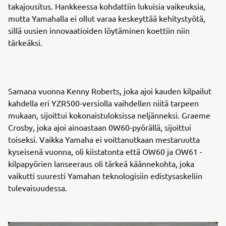
takajousitus. Hankkeessa kohdattiin lukuisia vaikeuksia,
mutta Yamahalla ei ollut varaa keskeyttää kehitystyötä,
sillä uusien innovaatioiden löytäminen koettiin niin
tärkeäksi.
Samana vuonna Kenny Roberts, joka ajoi kauden kilpailut
kahdella eri YZR500-versiolla vaihdellen niitä tarpeen
mukaan, sijoittui kokonaistuloksissa neljänneksi. Graeme
Crosby, joka ajoi ainoastaan 0W60-pyörällä, sijoittui
toiseksi. Vaikka Yamaha ei voittanutkaan mestaruutta
kyseisenä vuonna, oli kiistatonta että OW60 ja OW61 -
kilpapyörien lanseeraus oli tärkeä käännekohta, joka
vaikutti suuresti Yamahan teknologisiin edistysaskeliin
tulevaisuudessa.