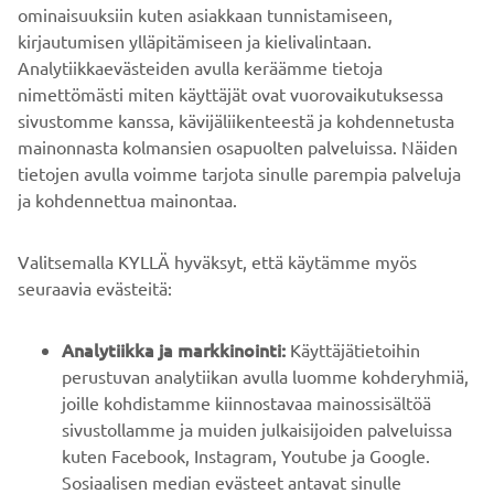
ominaisuuksiin kuten asiakkaan tunnistamiseen,
Aja aina turvallisesti ja noudata paikallisia
kirjautumisen ylläpitämiseen ja kielivalintaan.
nopeusrajoituksia ja lakeja.
Analytiikkaevästeiden avulla keräämme tietoja
nimettömästi miten käyttäjät ovat vuorovaikutuksessa
sivustomme kanssa, kävijäliikenteestä ja kohdennetusta
mainonnasta kolmansien osapuolten palveluissa. Näiden
tietojen avulla voimme tarjota sinulle parempia palveluja
ja kohdennettua mainontaa.
YRITYS
Valitsemalla KYLLÄ hyväksyt, että käytämme myös
B2B
seuraavia evästeitä:
YAMAHA MUUALLA
Analytiikka ja markkinointi:
Käyttäjätietoihin
perustuvan analytiikan avulla luomme kohderyhmiä,
joille kohdistamme kiinnostavaa mainossisältöä
ASIAKASTUKI
sivustollamme ja muiden julkaisijoiden palveluissa
kuten Facebook, Instagram, Youtube ja Google.
Sosiaalisen median evästeet antavat sinulle
UUTISKIRJE