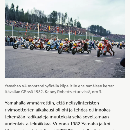
Yamahan V4-moottoripyörälla kilpailtiin ensimmäisen kerran
Itävallan GP:ssä 1982. Kenny Roberts eturivissä, nro 3.
Yamahalla ymmärrettiin, että nelisylinteristen
rivimoottorien aikakausi oli ohi ja tehdas oli innokas
tekemään radikaaleja muutoksia sekä soveltamaan
uudenlaista tekniikkaa. Vuonna 1982 Yamaha jatkoi