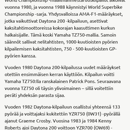
vuonna 1980, ja vuonna 1988 käynnistyi World Superbike
Championship -sarja. Yhdysvalloissa AMA-F1-määräykset,
jotka vaikuttivat Daytona 200 -kilpailuun, asettivat
kaksitahtimoottoreissa kokorajan kaasuttimen kurkun
halkaisijalle. Tämä koski Yamaha TZ750-mallia. Samoin
säännöt sallivat nelitahtisten, 1000-kuutioisten pyörien
kilpailemisen kaksitahtisten, 750 - 500-kuutioisten GP-
pyörien kanssa.
Vuoden 1980 Daytona 200-kilpailussa uudet määräykset
otettiin ensimmäisen kerran käyttöön. Kilpailun voitti
Yamaha TZ750:lla ranskalainen Patrick Pons. Seuraavana
vuonna TZ750 oli täysin ylivoimainen – sillä voitettiin
peräti yhdeksän parasta sijaa.
Vuoden 1982 Daytona-kilpailuun osallistui yhteensä 133
pyörää ja voittajaksi kukitettiin YZR750 (0W31) -pyörällä
ajanut Graeme Crosby. Vuosina 1983 ja 1984 Kenny
Roberts ajoi Daytona 200 voittoon YZR700 (OW69) -