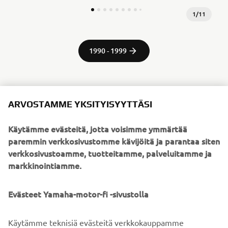
1
/
11
1990 - 1999
ARVOSTAMME YKSITYISYYTTÄSI
Lähdetiedot ja kuvat:
Spirit of Challenge – Sixty Years of Racing Success by
Käytämme evästeitä, jotta voisimme ymmärtää
Yamaha Motor Co., Ltd.
paremmin verkkosivustomme kävijöitä ja parantaa siten
verkkosivustoamme, tuotteitamme, palveluitamme ja
markkinointiamme.
©Yamaha Motor Europe N.V. / Yamaha Motor Co., Ltd.
Näillä verkkosivuilla olevia tietoja ja/tai kuvia ei saa
Evästeet Yamaha-motor-fi -sivustolla
koskaan käyttää kaupallisiin tai ei-kaupallisiin tarkoituksiin
ilman Yamaha Motor Europe N.V.:n ja/tai Yamaha Motor
Käytämme teknisiä evästeitä verkkokauppamme
Co., Ltd:n nimenomaista kirjallista lupaa.