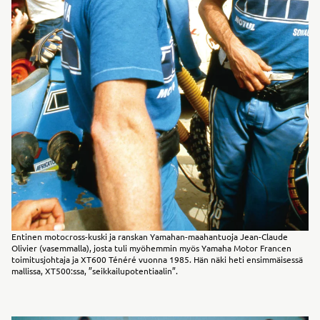
Entinen motocross-kuski ja ranskan Yamahan-maahantuoja Jean-Claude
Olivier (vasemmalla), josta tuli myöhemmin myös Yamaha Motor Francen
toimitusjohtaja ja XT600 Ténéré vuonna 1985. Hän näki heti ensimmäisessä
mallissa, XT500:ssa, ”seikkailupotentiaalin”.