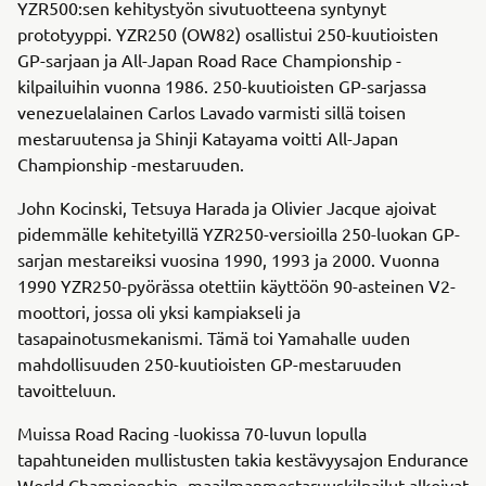
YZR500:sen kehitystyön sivutuotteena syntynyt
prototyyppi. YZR250 (OW82) osallistui 250-kuutioisten
GP-sarjaan ja All-Japan Road Race Championship -
kilpailuihin vuonna 1986. 250-kuutioisten GP-sarjassa
venezuelalainen Carlos Lavado varmisti sillä toisen
mestaruutensa ja Shinji Katayama voitti All-Japan
Championship -mestaruuden.
John Kocinski, Tetsuya Harada ja Olivier Jacque ajoivat
pidemmälle kehitetyillä YZR250-versioilla 250-luokan GP-
sarjan mestareiksi vuosina 1990, 1993 ja 2000. Vuonna
1990 YZR250-pyörässa otettiin käyttöön 90-asteinen V2-
moottori, jossa oli yksi kampiakseli ja
tasapainotusmekanismi. Tämä toi Yamahalle uuden
mahdollisuuden 250-kuutioisten GP-mestaruuden
tavoitteluun.
Muissa Road Racing -luokissa 70-luvun lopulla
tapahtuneiden mullistusten takia kestävyysajon Endurance
World Championship -maailmanmestaruuskilpailut alkoivat