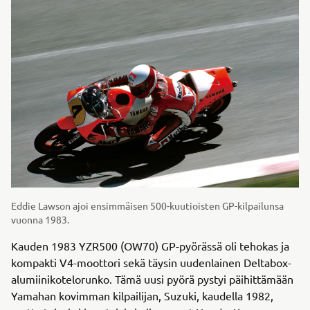
Eddie Lawson ajoi ensimmäisen 500-kuutioisten GP-kilpailunsa
vuonna 1983.
Kauden 1983 YZR500 (OW70) GP-pyörässä oli tehokas ja
kompakti V4-moottori sekä täysin uudenlainen Deltabox-
alumiinikotelorunko. Tämä uusi pyörä pystyi päihittämään
Yamahan kovimman kilpailijan, Suzuki, kaudella 1982,