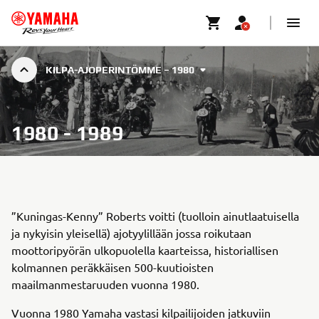
KILPA-AJOPERINTÖMME – 1980
1980 - 1989
”Kuningas-Kenny” Roberts voitti (tuolloin ainutlaatuisella
ja nykyisin yleisellä) ajotyylillään jossa roikutaan
moottoripyörän ulkopuolella kaarteissa, historiallisen
kolmannen peräkkäisen 500-kuutioisten
maailmanmestaruuden vuonna 1980.
Vuonna 1980 Yamaha vastasi kilpailijoiden jatkuviin