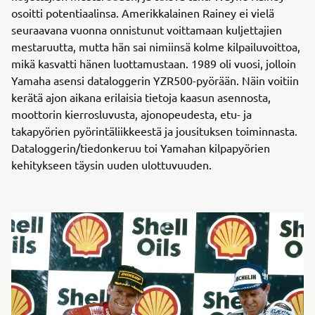
osoitti potentiaalinsa. Amerikkalainen Rainey ei vielä
seuraavana vuonna onnistunut voittamaan kuljettajien
mestaruutta, mutta hän sai nimiinsä kolme kilpailuvoittoa,
mikä kasvatti hänen luottamustaan. 1989 oli vuosi, jolloin
Yamaha asensi dataloggerin YZR500-pyörään. Näin voitiin
kerätä ajon aikana erilaisia tietoja kaasun asennosta,
moottorin kierrosluvusta, ajonopeudesta, etu- ja
takapyörien pyörintäliikkeestä ja jousituksen toiminnasta.
Dataloggerin/tiedonkeruu toi Yamahan kilpapyörien
kehitykseen täysin uuden ulottuvuuden.