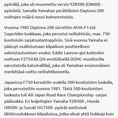
pyörällä, joka oli muunnettu versio YZR500 (OW60) -
pyörästä. Samalla Yamahan perättäisten Daytona 200
voittojen määrä nousi kolmeentoista.
Vuonna 1985 Daytona 200 siirrettiin AMA-F1:stä
Superbike-luokkaan, joka perustui nelitahtisiin, max. 750-
kuutioisiin sarjatuotantopyöriin. Sinä vuonna Yamaha ei
päässyt osallistumaan kilpailuun puutteellisen
valmistautumisen vuoksi. Eddie Lawson ajoi kuitenkin
voittoon FZ750:llä (20-venttiilisellä DOHC-moottorilla
varustetulla katumallilla), joka oli Yamahan ensimmäinen
merkittävä voitto nelitahtikoneella.
Japanissa F750 korvattiin uudella 500-kuutioisten luokalla,
joka perustettiin vuonna 1981. Tästä 500-kuutioisten
luokasta tuli All-Japan Road Race Championship -sarjan
pääluokka. Eri kuljettajien Yamaha YZR500-, Honda
NR500- ja Suzuki NGT500 -pyörät asettuivat
lähtöruudukkoon kilpailuissa, jotka olivat yhtä tiukkoja kuin