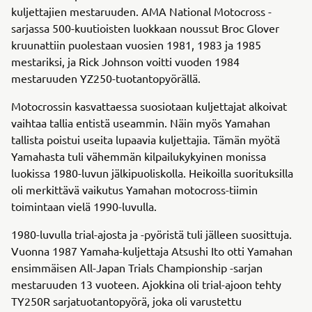
kuljettajien mestaruuden. AMA National Motocross -
sarjassa 500-kuutioisten luokkaan noussut Broc Glover
kruunattiin puolestaan vuosien 1981, 1983 ja 1985
mestariksi, ja Rick Johnson voitti vuoden 1984
mestaruuden YZ250-tuotantopyörällä.
Motocrossin kasvattaessa suosiotaan kuljettajat alkoivat
vaihtaa tallia entistä useammin. Näin myös Yamahan
tallista poistui useita lupaavia kuljettajia. Tämän myötä
Yamahasta tuli vähemmän kilpailukykyinen monissa
luokissa 1980-luvun jälkipuoliskolla. Heikoilla suorituksilla
oli merkittävä vaikutus Yamahan motocross-tiimin
toimintaan vielä 1990-luvulla.
1980-luvulla trial-ajosta ja -pyöristä tuli jälleen suosittuja.
Vuonna 1987 Yamaha-kuljettaja Atsushi Ito otti Yamahan
ensimmäisen All-Japan Trials Championship -sarjan
mestaruuden 13 vuoteen. Ajokkina oli trial-ajoon tehty
TY250R sarjatuotantopyörä, joka oli varustettu