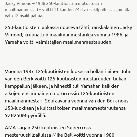
Jacky Vimond – 1986 250-kuutioisten motocrossin
maailmanmestari – voitti 11 kauden 24:stä osakilpailusta ajamalla
vain 12 osakilpailua.
250-kuutioisten luokassa nouseva tähti, ranskalainen Jacky
Vimond, kruunattiin maailmanmestariksi vuonna 1986, ja
Yamaha voitti valmistajien maailmanmestauuden.
Vuonna 1987 125-kuutioisten luokassa hollantilainen John
van den Berk voitti 125-kuutioisten mestaruuden tiukan
kamppailun jälkeen, ja hänestä tuli Yamahan kaikkien
aikojen ensimmäinen motocrossin 125-kuutioisten
maailmanmestari. Seuraavana vuonna van den Berk nousi
250-luokkaan ja kuittasi toisen maailmanmestaruutensa
YZR250M-pyörällä.
AMA-sarjan 250-kuutioisten Supercross-
mestaruuskilpailuissa Mike Bell voitti vuonna 1980