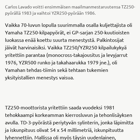
Carlos Lavado voitti ensimmäisen maailmanmestaruutensa TZ250-
pyörällä 1983 ja vaihtoi YZR250-pyörään 1986.
Vaikka 70-luvun lopulla suurimmalla osalla kuljettajista oli
Yamaha TZ250-kilpapyörät, ei GP-sarjan 250-kuutioisten
luokassa enää koettu suurta menestystä. Palkintosijat
jäivät harvinaisiksi. Vaikka TZ250/YZR250 kilpailukykyä
yritettiin parantaa (monocross-takajousitus ja levyjarrut
1976, YZR500 runko ja takahaarukka 1979 jne.), oli
Yamahan tehdas-tiimin sekä tehtaan tukemien
yksityistallien menestys vaisua.
TZ250-moottorista yritettiin saada vuodeksi 1981
tehokkaampi korkeamman kierrosluvun ja tehonlisäyksen
avulla. TD-3-pyörästä periytyvän sylinterin, jonka läpimitta
ja iskunpituus olivat 54 x 54 millimetriä, iskunpituutta
lyhennettiin. Mallissa oli myös täysin uudenlainen,