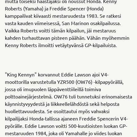
mutta toiseksi haastajaksi oli noussut Honda. Kenny
Roberts (Yamaha) ja Freddie Spencer (Honda)
kamppailivat kiivaasti mestaruudesta 1983. Se ratkesi
vasta kauden viimeisessä, San Marinon osakilpailussa.
Vaikka Roberts voitti tämän kilpailun, jäi mestaruus
kahden turhauttavan pisteen päähän. Vähän myöhemmin
Kenny Roberts ilmoitti vetäytyvänsä GP-kilpailuista.
"King Kennyn" korvannut Eddie Lawson ajoi V4-
moottorilla varustetulla YZR500 (OW76) -kilpapyörällä,
jossa oli imupuolen läppäventtiileillä toimiva
polttoainejärjestelmä. OW76 tuli tunnetuksi erinomaisesta
käynnistyvyydestä ja liikkeellelähdöstä sekä helposta
huollettavuudesta. Se osoittautui myös vahvaksi
kilpailijaksi Honda-tallissa ajaneen Freddie Spencerin V4-
pyörälle. Eddie Lawson voitti 500-kuutioisten luokan GP-
mestaruuden 1984, joka oli Yamahalle jo viides luokan