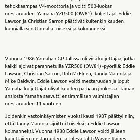
tehokkaampaa V4-moottoria ja voitti 500-luokan
mestaruuden. Yamaha YZR500 (OW81) -kuljettajat Eddie
Lawson ja Christian Sarron päättivät kuitenkin kauden
kunnialla sijoittumalla toiseksi ja kolmanneksi.
Vuonna 1986 Yamahan GP-tallissa oli viisi kuljettajaa, jotka
kaikki ajoivat parannetuilla YZR500 (OW81) -pyörillä: Eddie
Lawson, Christian Sarron, Rob McElnea, Randy Mamola ja
Mike Baldwin. Eddie Lawson voitti mestaruuden ja loput
Yamaha-kuljettajat olivat kuuden parhaan joukossa. Tämän
ansiosta Yamaha saavutti ensimmäisen valmistajien
mestaruuden 11 vuoteen.
Joidenkin vastoinkäymisten vuoksi kausi 1987 päättyi niin,
että Randy Mamola sijoittui toiseksi ja Eddie Lawson
kolmanneksi. Vuonna 1988 Eddie Lawson voitti jälleen
kuljettajien mestaruuden, ja tuleva tähti Wayne Rainey