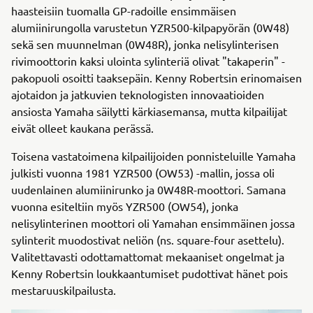
haasteisiin tuomalla GP-radoille ensimmäisen
alumiinirungolla varustetun YZR500-kilpapyörän (0W48)
sekä sen muunnelman (0W48R), jonka nelisylinterisen
rivimoottorin kaksi ulointa sylinteriä olivat "takaperin" -
pakopuoli osoitti taaksepäin. Kenny Robertsin erinomaisen
ajotaidon ja jatkuvien teknologisten innovaatioiden
ansiosta Yamaha säilytti kärkiasemansa, mutta kilpailijat
eivät olleet kaukana perässä.
Toisena vastatoimena kilpailijoiden ponnisteluille Yamaha
julkisti vuonna 1981 YZR500 (OW53) -mallin, jossa oli
uudenlainen alumiinirunko ja 0W48R-moottori. Samana
vuonna esiteltiin myös YZR500 (OW54), jonka
nelisylinterinen moottori oli Yamahan ensimmäinen jossa
sylinterit muodostivat neliön (ns. square-four asettelu).
Valitettavasti odottamattomat mekaaniset ongelmat ja
Kenny Robertsin loukkaantumiset pudottivat hänet pois
mestaruuskilpailusta.