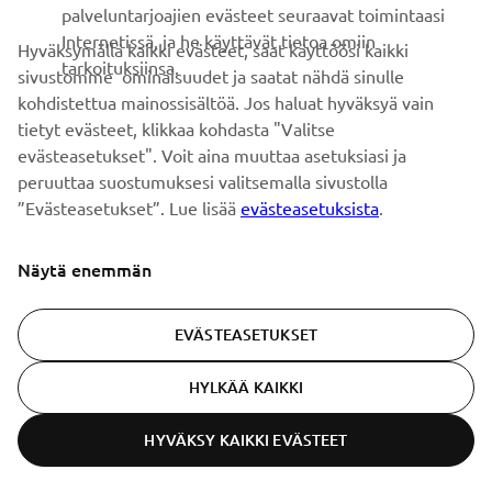
palveluntarjoajien evästeet seuraavat toimintaasi
Internetissä, ja he käyttävät tietoa omiin
Hyväksymällä kaikki evästeet, saat käyttöösi kaikki
tarkoituksiinsa.
sivustomme ominaisuudet ja saatat nähdä sinulle
TILAA
kohdistettua mainossisältöä. Jos haluat hyväksyä vain
tietyt evästeet, klikkaa kohdasta "Valitse
Lue tietosuojakäytäntömme saadaksesi tietää, miten
evästeasetukset". Voit aina muuttaa asetuksiasi ja
käsittelemme henkilötietojasi:
Tietosuoja ja evästeet -sivustolta
peruuttaa suostumuksesi valitsemalla sivustolla
”Evästeasetukset”. Lue lisää
evästeasetuksista
.
Finland (Finnish)
Näytä enemmän
EVÄSTEASETUKSET
© Copyright - 2026 Yamaha Motor Europe N.V. - All Rights
HYLKÄÄ KAIKKI
Reserved
HYVÄKSY KAIKKI EVÄSTEET
Tietosuojakäytäntö
Evästeet
Käyttöehdot
ER-LOCATOR