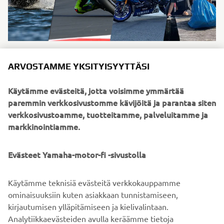
#MyYamahaStory
ARVOSTAMME YKSITYISYYTTÄSI
LUE LISÄÄ
Käytämme evästeitä, jotta voisimme ymmärtää
paremmin verkkosivustomme kävijöitä ja parantaa siten
verkkosivustoamme, tuotteitamme, palveluitamme ja
markkinointiamme.
©Yamaha Motor Europe N.V. / Yamaha Motor Co., Ltd.
Näillä verkkosivuilla olevia tietoja ja/tai kuvia ei saa
Evästeet Yamaha-motor-fi -sivustolla
koskaan käyttää kaupallisiin tai ei-kaupallisiin tarkoituksiin
ilman Yamaha Motor Europe N.V.:n ja/tai Yamaha Motor
Käytämme teknisiä evästeitä verkkokauppamme
Co., Ltd:n nimenomaista kirjallista lupaa.
ominaisuuksiin kuten asiakkaan tunnistamiseen,
Aja aina turvallisesti ja noudata paikallisia
kirjautumisen ylläpitämiseen ja kielivalintaan.
nopeusrajoituksia ja lakeja.
Analytiikkaevästeiden avulla keräämme tietoja