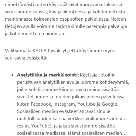
nimettömästi miten käyttäjät ovat vuorovaikutuksessa
sivustomme kanssa, kävijäliikenteestä ja kohdennetusta
mainonnasta kolmansien osapuolten palveluissa. Näiden
tietojen avulla voimme tarjota sinulle parempia palveluja
ja kohdennettua mainontaa.
YRITYS
Valitsemalla KYLLÄ hyväksyt, että käytämme myös
B2B
seuraavia evästeitä:
YAMAHA MUUALLA
Analytiikka ja markkinointi:
Käyttäjätietoihin
perustuvan analytiikan avulla luomme kohderyhmiä,
joille kohdistamme kiinnostavaa mainossisältöä
ASIAKASTUKI
sivustollamme ja muiden julkaisijoiden palveluissa
kuten Facebook, Instagram, Youtube ja Google.
Sosiaalisen median evästeet antavat sinulle
UUTISKIRJE
mahdollisuuden katsoa verkkosivuillamme videoita
Ole ensimmäinen, joka kuulee uusimmista tarjouksista,
(esim. YouTube), ja jakaa sivustomme sisältöä
erikoistapahtumista, uusista julkaisuista ja paljon muuta...
sosiaalisessa mediassa. Nämä sosiaalisen median