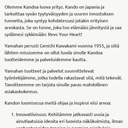
Olemme Kandoa luova yritys. Kando on japania ja
tarkoittaa syvän tyytyväisyyden ja suuren innostuksen
tunnetta, joka syntyy kohdatessasi jotakin erityisen
arvokasta. Se on tunne, joka tuo elämääsi jännitystä ja saa
sydämesi sykkimään: Revs Your Heart!
Yamahan perusti Genichi Kawakami vuonna 1955, ja siitä
lähtien missiomme on ollut luoda sinulle Kandoa
tuotteidemme ja palveluidemme kautta.
Yamahan tuotteet ja palvelut suunnittelevat
työntekijämme, jotka todella rakastavat sitä, mitä tekevät.
Tavoitteemme on tarjota sinulle paras mahdollinen
asiakaskokemus.
Kandon luomisessa meitä ohjaa ja inspiroi viisi arvoa:
Innovatiivisuus: Kehitämme jatkuvasti uusia ja
ainutlaatuisia ideoita eri luovista näkökulmista, ilman
vanhentuneiden tapojen ja normien rajoituksia.