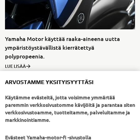
Yamaha Motor käyttää raaka-aineena uutta
ympäristöystävällistä kierrätettyä
polypropeenia.
LUE LISÄÄ
ARVOSTAMME YKSITYISYYTTÄSI
Käytämme evästeitä, jotta voisimme ymmärtää
paremmin verkkosivustomme kävijöitä ja parantaa siten
verkkosivustoamme, tuotteitamme, palveluitamme ja
markkinointiamme.
Evästeet Yamaha-motor-fi -sivustolla