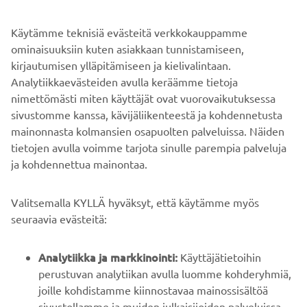
Käytämme teknisiä evästeitä verkkokauppamme
Yamaha Motor ottaa ensimmäisenä Japanissa
ominaisuuksiin kuten asiakkaan tunnistamiseen,
käyttöön vihreän alumiinin moottoripyörissä.
kirjautumisen ylläpitämiseen ja kielivalintaan.
LUE LISÄÄ
Analytiikkaevästeiden avulla keräämme tietoja
nimettömästi miten käyttäjät ovat vuorovaikutuksessa
sivustomme kanssa, kävijäliikenteestä ja kohdennetusta
mainonnasta kolmansien osapuolten palveluissa. Näiden
tietojen avulla voimme tarjota sinulle parempia palveluja
ja kohdennettua mainontaa.
YRITYS
Valitsemalla KYLLÄ hyväksyt, että käytämme myös
B2B
seuraavia evästeitä:
YAMAHA MUUALLA
Analytiikka ja markkinointi:
Käyttäjätietoihin
perustuvan analytiikan avulla luomme kohderyhmiä,
joille kohdistamme kiinnostavaa mainossisältöä
ASIAKASTUKI
sivustollamme ja muiden julkaisijoiden palveluissa