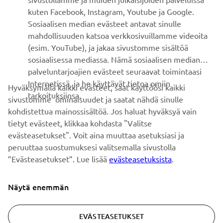
kuten Facebook, Instagram, Youtube ja Google.
Sosiaalisen median evästeet antavat sinulle
UUTISKIRJE
mahdollisuuden katsoa verkkosivuillamme videoita
Ole ensimmäinen, joka kuulee uusimmista tarjouksista,
(esim. YouTube), ja jakaa sivustomme sisältöä
erikoistapahtumista, uusista julkaisuista ja paljon muuta...
sosiaalisessa mediassa. Nämä sosiaalisen median
palveluntarjoajien evästeet seuraavat toimintaasi
Internetissä, ja he käyttävät tietoa omiin
Hyväksymällä kaikki evästeet, saat käyttöösi kaikki
tarkoituksiinsa.
sivustomme ominaisuudet ja saatat nähdä sinulle
TILAA
kohdistettua mainossisältöä. Jos haluat hyväksyä vain
tietyt evästeet, klikkaa kohdasta "Valitse
Lue tietosuojakäytäntömme saadaksesi tietää, miten
evästeasetukset". Voit aina muuttaa asetuksiasi ja
käsittelemme henkilötietojasi:
Tietosuoja ja evästeet -sivustolta
peruuttaa suostumuksesi valitsemalla sivustolla
”Evästeasetukset”. Lue lisää
evästeasetuksista
.
Finland (Finnish)
Näytä enemmän
EVÄSTEASETUKSET