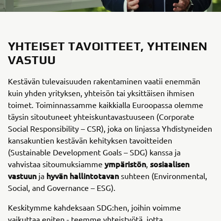
YHTEISET TAVOITTEET, YHTEINEN
VASTUU
Kestävän tulevaisuuden rakentaminen vaatii enemmän
kuin yhden yrityksen, yhteisön tai yksittäisen ihmisen
toimet. Toiminnassamme kaikkialla Euroopassa olemme
täysin sitoutuneet yhteiskuntavastuuseen (Corporate
Social Responsibility – CSR), joka on linjassa Yhdistyneiden
kansakuntien kestävän kehityksen tavoitteiden
(Sustainable Development Goals – SDG) kanssa ja
ympäristön
sosiaalisen
vahvistaa sitoumuksiamme
,
vastuun
hyvän hallintotavan
ja
suhteen (Environmental,
Social, and Governance – ESG).
Keskitymme kahdeksaan SDG:hen, joihin voimme
vaikuttaa eniten - teemme yhteistyötä, jotta