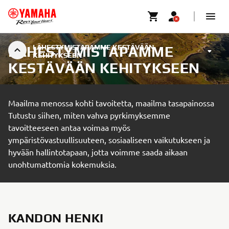
LÄHESTYMISTAPAMME KESTÄVÄÄN
LÄHESTYMISTAPAMME
KEHITYKSEEN
KESTÄVÄÄN KEHITYKSEEN
Maailma menossa kohti tavoitetta, maailma tasapainossa
Tutustu siihen, miten vahva pyrkimyksemme
tavoitteeseen antaa voimaa myös
ympäristövastuullisuuteen, sosiaaliseen vaikutukseen ja
hyvään hallintotapaan, jotta voimme saada aikaan
unohtumattomia kokemuksia.
KANDON HENKI