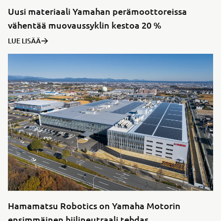
Uusi materiaali Yamahan perämoottoreissa
vähentää muovaussyklin kestoa 20 %
LUE LISÄÄ
Hamamatsu Robotics on Yamaha Motorin
ensimmäinen hiilineutraali tehdas.