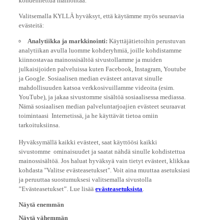
Valitsemalla KYLLÄ hyväksyt, että käytämme myös seuraavia
evästeitä:
Analytiikka ja markkinointi:
Käyttäjätietoihin perustuvan
analytiikan avulla luomme kohderyhmiä, joille kohdistamme
kiinnostavaa mainossisältöä sivustollamme ja muiden
julkaisijoiden palveluissa kuten Facebook, Instagram, Youtube
ja Google. Sosiaalisen median evästeet antavat sinulle
mahdollisuuden katsoa verkkosivuillamme videoita (esim.
YouTube), ja jakaa sivustomme sisältöä sosiaalisessa mediassa.
Nämä sosiaalisen median palveluntarjoajien evästeet seuraavat
toimintaasi Internetissä, ja he käyttävät tietoa omiin
tarkoituksiinsa.
Hyväksymällä kaikki evästeet, saat käyttöösi kaikki
sivustomme ominaisuudet ja saatat nähdä sinulle kohdistettua
mainossisältöä. Jos haluat hyväksyä vain tietyt evästeet, klikkaa
kohdasta "Valitse evästeasetukset". Voit aina muuttaa asetuksiasi
ja peruuttaa suostumuksesi valitsemalla sivustolla
”Evästeasetukset”. Lue lisää
evästeasetuksista
.
Näytä enemmän
Näytä vähemmän