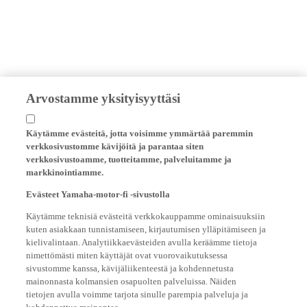
Arvostamme yksityisyyttäsi
Käytämme evästeitä, jotta voisimme ymmärtää paremmin
verkkosivustomme kävijöitä ja parantaa siten
verkkosivustoamme, tuotteitamme, palveluitamme ja
markkinointiamme.
Evästeet Yamaha-motor-fi -sivustolla
Käytämme teknisiä evästeitä verkkokauppamme ominaisuuksiin
kuten asiakkaan tunnistamiseen, kirjautumisen ylläpitämiseen ja
kielivalintaan. Analytiikkaevästeiden avulla keräämme tietoja
nimettömästi miten käyttäjät ovat vuorovaikutuksessa
sivustomme kanssa, kävijäliikenteestä ja kohdennetusta
mainonnasta kolmansien osapuolten palveluissa. Näiden
tietojen avulla voimme tarjota sinulle parempia palveluja ja
kohdennettua mainontaa.