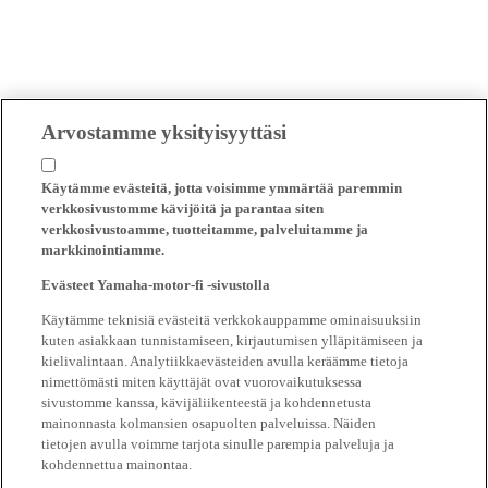
Arvostamme yksityisyyttäsi
Käytämme evästeitä, jotta voisimme ymmärtää paremmin
verkkosivustomme kävijöitä ja parantaa siten
verkkosivustoamme, tuotteitamme, palveluitamme ja
markkinointiamme.
Evästeet Yamaha-motor-fi -sivustolla
Käytämme teknisiä evästeitä verkkokauppamme ominaisuuksiin
kuten asiakkaan tunnistamiseen, kirjautumisen ylläpitämiseen ja
kielivalintaan. Analytiikkaevästeiden avulla keräämme tietoja
nimettömästi miten käyttäjät ovat vuorovaikutuksessa
sivustomme kanssa, kävijäliikenteestä ja kohdennetusta
mainonnasta kolmansien osapuolten palveluissa. Näiden
tietojen avulla voimme tarjota sinulle parempia palveluja ja
kohdennettua mainontaa.