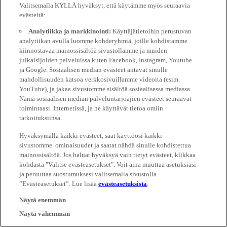
Valitsemalla KYLLÄ hyväksyt, että käytämme myös seuraavia
evästeitä:
Analytiikka ja markkinointi:
Käyttäjätietoihin perustuvan
analytiikan avulla luomme kohderyhmiä, joille kohdistamme
kiinnostavaa mainossisältöä sivustollamme ja muiden
julkaisijoiden palveluissa kuten Facebook, Instagram, Youtube
ja Google. Sosiaalisen median evästeet antavat sinulle
mahdollisuuden katsoa verkkosivuillamme videoita (esim.
YouTube), ja jakaa sivustomme sisältöä sosiaalisessa mediassa.
Nämä sosiaalisen median palveluntarjoajien evästeet seuraavat
toimintaasi Internetissä, ja he käyttävät tietoa omiin
tarkoituksiinsa.
Hyväksymällä kaikki evästeet, saat käyttöösi kaikki
sivustomme ominaisuudet ja saatat nähdä sinulle kohdistettua
mainossisältöä. Jos haluat hyväksyä vain tietyt evästeet, klikkaa
kohdasta "Valitse evästeasetukset". Voit aina muuttaa asetuksiasi
ja peruuttaa suostumuksesi valitsemalla sivustolla
”Evästeasetukset”. Lue lisää
evästeasetuksista
.
Näytä enemmän
Näytä vähemmän