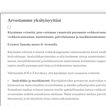
Arvostamme yksityisyyttäsi
Käytämme evästeitä, jotta voisimme ymmärtää paremmin verkkosivustomm
verkkosivustoamme, tuotteitamme, palveluitamme ja markkinointiamme.
Evästeet Yamaha-motor-fi -sivustolla
Käytämme teknisiä evästeitä verkkokauppamme ominaisuuksiin kuten asiakka
kielivalintaan. Analytiikkaevästeiden avulla keräämme tietoja nimettömästi
kanssa, kävijäliikenteestä ja kohdennetusta mainonnasta kolmansien osapuol
tarjota sinulle parempia palveluja ja kohdennettua mainontaa.
Valitsemalla KYLLÄ hyväksyt, että käytämme myös seuraavia evästeitä:
Analytiikka ja markkinointi:
Käyttäjätietoihin perustuvan analytiikan
kiinnostavaa mainossisältöä sivustollamme ja muiden julkaisijoiden palvelu
Sosiaalisen median evästeet antavat sinulle mahdollisuuden katsoa verkkosi
sivustomme sisältöä sosiaalisessa mediassa. Nämä sosiaalisen median palvelu
Internetissä, ja he käyttävät tietoa omiin tarkoituksiinsa.