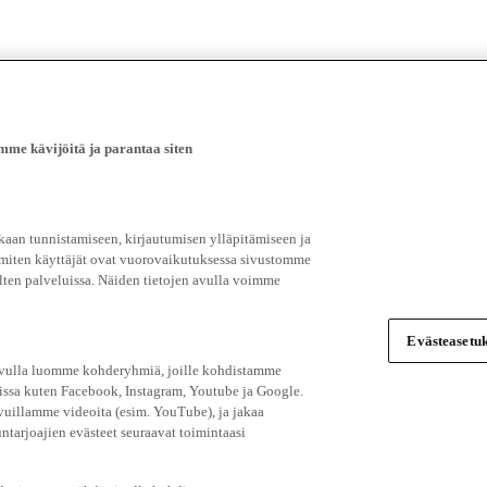
e kävijöitä ja parantaa siten
an tunnistamiseen, kirjautumisen ylläpitämiseen ja
 miten käyttäjät ovat vuorovaikutuksessa sivustomme
ten palveluissa. Näiden tietojen avulla voimme
Evästeasetuk
 avulla luomme kohderyhmiä, joille kohdistamme
issa kuten Facebook, Instagram, Youtube ja Google.
vuillamme videoita (esim. YouTube), ja jakaa
ntarjoajien evästeet seuraavat toimintaasi