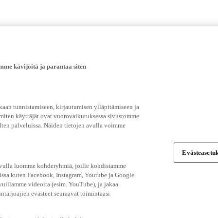
e kävijöitä ja parantaa siten
an tunnistamiseen, kirjautumisen ylläpitämiseen ja
 miten käyttäjät ovat vuorovaikutuksessa sivustomme
ten palveluissa. Näiden tietojen avulla voimme
Evästeasetuk
 avulla luomme kohderyhmiä, joille kohdistamme
issa kuten Facebook, Instagram, Youtube ja Google.
vuillamme videoita (esim. YouTube), ja jakaa
ntarjoajien evästeet seuraavat toimintaasi