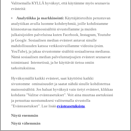
Valitsemalla KYLLÄ hyväksyt, että käytämme myös seuraavia
evästeitä:
Analytiikka ja markkinointi:
Käyttäjätietoihin perustuvan
analytiikan avulla luomme kohderyhmiä, joille kohdistamme
kiinnostavaa mainossisältöä sivustollamme ja muiden
julkaisijoiden palveluissa kuten Facebook, Instagram, Youtube
ja Google. Sosiaalisen median evästeet antavat sinulle
mahdollisuuden katsoa verkkosivuillamme videoita (esim.
YouTube), ja jakaa sivustomme sisältöä sosiaalisessa mediassa.
Nämä sosiaalisen median palveluntarjoajien evästeet seuraavat
toimintaasi Internetissä, ja he käyttävät tietoa omiin
tarkoituksiinsa.
Hyväksymällä kaikki evästeet, saat käyttöösi kaikki
sivustomme ominaisuudet ja saatat nähdä sinulle kohdistettua
mainossisältöä. Jos haluat hyväksyä vain tietyt evästeet, klikkaa
kohdasta "Valitse evästeasetukset". Voit aina muuttaa asetuksiasi
ja peruuttaa suostumuksesi valitsemalla sivustolla
”Evästeasetukset”. Lue lisää
evästeasetuksista
.
Näytä enemmän
Näytä vähemmän