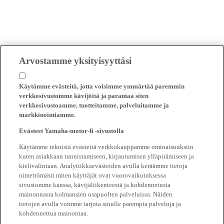
Arvostamme yksityisyyttäsi
Käytämme evästeitä, jotta voisimme ymmärtää paremmin
verkkosivustomme kävijöitä ja parantaa siten
verkkosivustoamme, tuotteitamme, palveluitamme ja
markkinointiamme.
Evästeet Yamaha-motor-fi -sivustolla
Käytämme teknisiä evästeitä verkkokauppamme ominaisuuksiin
kuten asiakkaan tunnistamiseen, kirjautumisen ylläpitämiseen ja
kielivalintaan. Analytiikkaevästeiden avulla keräämme tietoja
nimettömästi miten käyttäjät ovat vuorovaikutuksessa
sivustomme kanssa, kävijäliikenteestä ja kohdennetusta
mainonnasta kolmansien osapuolten palveluissa. Näiden
tietojen avulla voimme tarjota sinulle parempia palveluja ja
kohdennettua mainontaa.