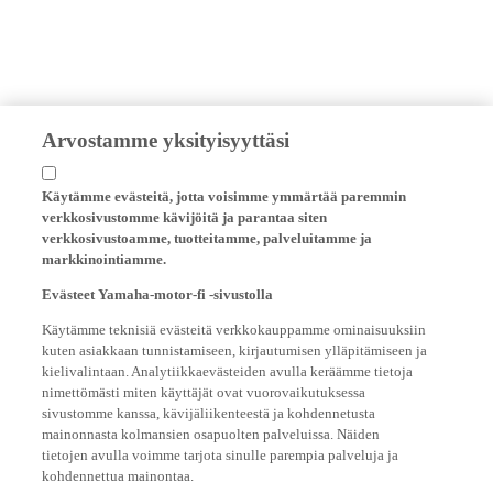
Arvostamme yksityisyyttäsi
Käytämme evästeitä, jotta voisimme ymmärtää paremmin
verkkosivustomme kävijöitä ja parantaa siten
verkkosivustoamme, tuotteitamme, palveluitamme ja
markkinointiamme.
Evästeet Yamaha-motor-fi -sivustolla
Käytämme teknisiä evästeitä verkkokauppamme ominaisuuksiin
kuten asiakkaan tunnistamiseen, kirjautumisen ylläpitämiseen ja
kielivalintaan. Analytiikkaevästeiden avulla keräämme tietoja
nimettömästi miten käyttäjät ovat vuorovaikutuksessa
sivustomme kanssa, kävijäliikenteestä ja kohdennetusta
mainonnasta kolmansien osapuolten palveluissa. Näiden
tietojen avulla voimme tarjota sinulle parempia palveluja ja
kohdennettua mainontaa.