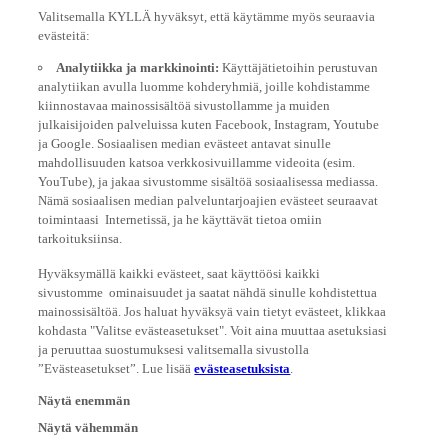
Valitsemalla KYLLÄ hyväksyt, että käytämme myös seuraavia
evästeitä:
Analytiikka ja markkinointi:
Käyttäjätietoihin perustuvan
analytiikan avulla luomme kohderyhmiä, joille kohdistamme
kiinnostavaa mainossisältöä sivustollamme ja muiden
julkaisijoiden palveluissa kuten Facebook, Instagram, Youtube
ja Google. Sosiaalisen median evästeet antavat sinulle
mahdollisuuden katsoa verkkosivuillamme videoita (esim.
YouTube), ja jakaa sivustomme sisältöä sosiaalisessa mediassa.
Nämä sosiaalisen median palveluntarjoajien evästeet seuraavat
toimintaasi Internetissä, ja he käyttävät tietoa omiin
tarkoituksiinsa.
Hyväksymällä kaikki evästeet, saat käyttöösi kaikki
sivustomme ominaisuudet ja saatat nähdä sinulle kohdistettua
mainossisältöä. Jos haluat hyväksyä vain tietyt evästeet, klikkaa
kohdasta "Valitse evästeasetukset". Voit aina muuttaa asetuksiasi
ja peruuttaa suostumuksesi valitsemalla sivustolla
”Evästeasetukset”. Lue lisää
evästeasetuksista
.
Näytä enemmän
Näytä vähemmän