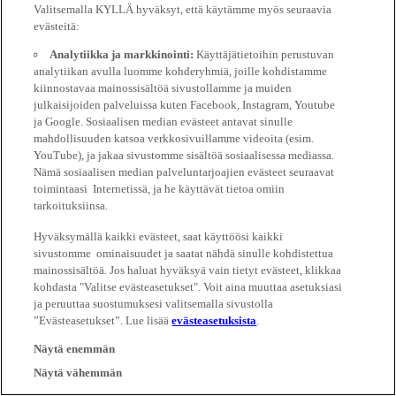
Valitsemalla KYLLÄ hyväksyt, että käytämme myös seuraavia
evästeitä:
Analytiikka ja markkinointi:
Käyttäjätietoihin perustuvan
analytiikan avulla luomme kohderyhmiä, joille kohdistamme
kiinnostavaa mainossisältöä sivustollamme ja muiden
julkaisijoiden palveluissa kuten Facebook, Instagram, Youtube
ja Google. Sosiaalisen median evästeet antavat sinulle
mahdollisuuden katsoa verkkosivuillamme videoita (esim.
YouTube), ja jakaa sivustomme sisältöä sosiaalisessa mediassa.
Nämä sosiaalisen median palveluntarjoajien evästeet seuraavat
toimintaasi Internetissä, ja he käyttävät tietoa omiin
tarkoituksiinsa.
Hyväksymällä kaikki evästeet, saat käyttöösi kaikki
sivustomme ominaisuudet ja saatat nähdä sinulle kohdistettua
mainossisältöä. Jos haluat hyväksyä vain tietyt evästeet, klikkaa
kohdasta "Valitse evästeasetukset". Voit aina muuttaa asetuksiasi
ja peruuttaa suostumuksesi valitsemalla sivustolla
”Evästeasetukset”. Lue lisää
evästeasetuksista
.
Näytä enemmän
Näytä vähemmän