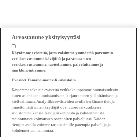
Arvostamme yksityisyyttäsi
Käytämme evästeitä, jotta voisimme ymmärtää paremmin
verkkosivustomme kävijöitä ja parantaa siten
verkkosivustoamme, tuotteitamme, palveluitamme ja
markkinointiamme.
Evästeet Yamaha-motor-fi -sivustolla
Käytämme teknisiä evästeitä verkkokauppamme ominaisuuksiin
kuten asiakkaan tunnistamiseen, kirjautumisen ylläpitämiseen ja
kielivalintaan. Analytiikkaevästeiden avulla keräämme tietoja
nimettömästi miten käyttäjät ovat vuorovaikutuksessa
sivustomme kanssa, kävijäliikenteestä ja kohdennetusta
mainonnasta kolmansien osapuolten palveluissa. Näiden
tietojen avulla voimme tarjota sinulle parempia palveluja ja
kohdennettua mainontaa.