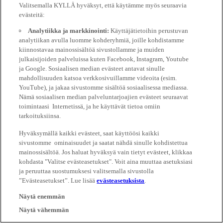
Valitsemalla KYLLÄ hyväksyt, että käytämme myös seuraavia
evästeitä:
Analytiikka ja markkinointi:
Käyttäjätietoihin perustuvan
analytiikan avulla luomme kohderyhmiä, joille kohdistamme
kiinnostavaa mainossisältöä sivustollamme ja muiden
julkaisijoiden palveluissa kuten Facebook, Instagram, Youtube
ja Google. Sosiaalisen median evästeet antavat sinulle
mahdollisuuden katsoa verkkosivuillamme videoita (esim.
YouTube), ja jakaa sivustomme sisältöä sosiaalisessa mediassa.
Nämä sosiaalisen median palveluntarjoajien evästeet seuraavat
toimintaasi Internetissä, ja he käyttävät tietoa omiin
tarkoituksiinsa.
Hyväksymällä kaikki evästeet, saat käyttöösi kaikki
sivustomme ominaisuudet ja saatat nähdä sinulle kohdistettua
mainossisältöä. Jos haluat hyväksyä vain tietyt evästeet, klikkaa
kohdasta "Valitse evästeasetukset". Voit aina muuttaa asetuksiasi
ja peruuttaa suostumuksesi valitsemalla sivustolla
”Evästeasetukset”. Lue lisää
evästeasetuksista
.
Näytä enemmän
Näytä vähemmän