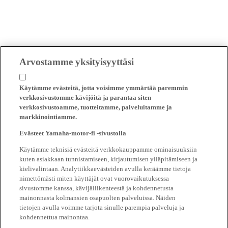
Arvostamme yksityisyyttäsi
Käytämme evästeitä, jotta voisimme ymmärtää paremmin
verkkosivustomme kävijöitä ja parantaa siten
verkkosivustoamme, tuotteitamme, palveluitamme ja
markkinointiamme.
Evästeet Yamaha-motor-fi -sivustolla
Käytämme teknisiä evästeitä verkkokauppamme ominaisuuksiin
kuten asiakkaan tunnistamiseen, kirjautumisen ylläpitämiseen ja
kielivalintaan. Analytiikkaevästeiden avulla keräämme tietoja
nimettömästi miten käyttäjät ovat vuorovaikutuksessa
sivustomme kanssa, kävijäliikenteestä ja kohdennetusta
mainonnasta kolmansien osapuolten palveluissa. Näiden
tietojen avulla voimme tarjota sinulle parempia palveluja ja
kohdennettua mainontaa.