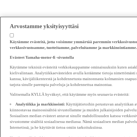
Arvostamme yksityisyyttäsi
Käytämme evästeitä, jotta voisimme ymmärtää paremmin verkkosivustomm
verkkosivustoamme, tuotteitamme, palveluitamme ja markkinointiamme.
Evästeet Yamaha-motor-fi -sivustolla
Käytämme teknisiä evästeitä verkkokauppamme ominaisuuksiin kuten asiakka
kielivalintaan. Analytiikkaevästeiden avulla keräämme tietoja nimettömästi
kanssa, kävijäliikenteestä ja kohdennetusta mainonnasta kolmansien osapuol
tarjota sinulle parempia palveluja ja kohdennettua mainontaa.
Valitsemalla KYLLÄ hyväksyt, että käytämme myös seuraavia evästeitä:
Analytiikka ja markkinointi:
Käyttäjätietoihin perustuvan analytiikan
kiinnostavaa mainossisältöä sivustollamme ja muiden julkaisijoiden palvelu
Sosiaalisen median evästeet antavat sinulle mahdollisuuden katsoa verkkosi
sivustomme sisältöä sosiaalisessa mediassa. Nämä sosiaalisen median palvelu
Internetissä, ja he käyttävät tietoa omiin tarkoituksiinsa.