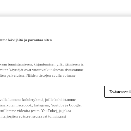
e kävijöitä ja parantaa siten
an tunnistamiseen, kirjautumisen ylläpitämiseen ja
 miten käyttäjät ovat vuorovaikutuksessa sivustomme
ten palveluissa. Näiden tietojen avulla voimme
Evästeasetuk
 avulla luomme kohderyhmiä, joille kohdistamme
issa kuten Facebook, Instagram, Youtube ja Google.
vuillamme videoita (esim. YouTube), ja jakaa
ntarjoajien evästeet seuraavat toimintaasi