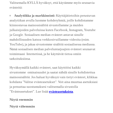
Valitsemalla KYLLÄ hyväksyt, että käytämme myös seuraavia
evästeitä:
Analytiikka ja markkinointi:
Käyttäjätietoihin perustuvan
analytiikan avulla luomme kohderyhmiä, joille kohdistamme
kiinnostavaa mainossisältöä sivustollamme ja muiden
julkaisijoiden palveluissa kuten Facebook, Instagram, Youtube
ja Google. Sosiaalisen median evästeet antavat sinulle
mahdollisuuden katsoa verkkosivuillamme videoita (esim.
YouTube), ja jakaa sivustomme sisältöä sosiaalisessa mediassa.
Nämä sosiaalisen median palveluntarjoajien evästeet seuraavat
toimintaasi Internetissä, ja he käyttävät tietoa omiin
tarkoituksiinsa.
Hyväksymällä kaikki evästeet, saat käyttöösi kaikki
sivustomme ominaisuudet ja saatat nähdä sinulle kohdistettua
mainossisältöä. Jos haluat hyväksyä vain tietyt evästeet, klikkaa
kohdasta "Valitse evästeasetukset". Voit aina muuttaa asetuksiasi
ja peruuttaa suostumuksesi valitsemalla sivustolla
”Evästeasetukset”. Lue lisää
evästeasetuksista
.
Näytä enemmän
Näytä vähemmän