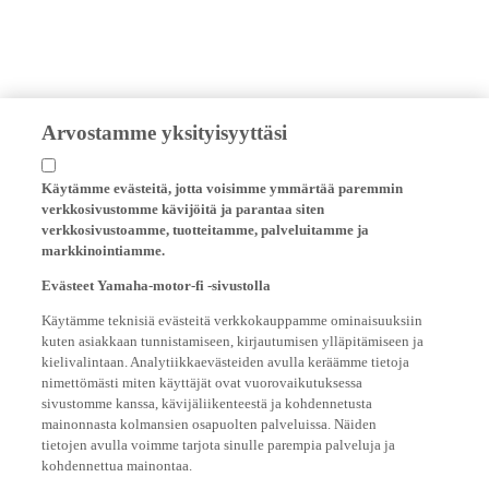
Arvostamme yksityisyyttäsi
Käytämme evästeitä, jotta voisimme ymmärtää paremmin
verkkosivustomme kävijöitä ja parantaa siten
verkkosivustoamme, tuotteitamme, palveluitamme ja
markkinointiamme.
Evästeet Yamaha-motor-fi -sivustolla
Käytämme teknisiä evästeitä verkkokauppamme ominaisuuksiin
kuten asiakkaan tunnistamiseen, kirjautumisen ylläpitämiseen ja
kielivalintaan. Analytiikkaevästeiden avulla keräämme tietoja
nimettömästi miten käyttäjät ovat vuorovaikutuksessa
sivustomme kanssa, kävijäliikenteestä ja kohdennetusta
mainonnasta kolmansien osapuolten palveluissa. Näiden
tietojen avulla voimme tarjota sinulle parempia palveluja ja
kohdennettua mainontaa.