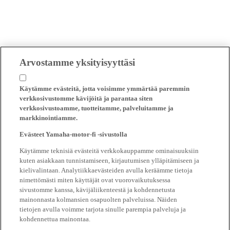
Arvostamme yksityisyyttäsi
Käytämme evästeitä, jotta voisimme ymmärtää paremmin
verkkosivustomme kävijöitä ja parantaa siten
verkkosivustoamme, tuotteitamme, palveluitamme ja
markkinointiamme.
Evästeet Yamaha-motor-fi -sivustolla
Käytämme teknisiä evästeitä verkkokauppamme ominaisuuksiin
kuten asiakkaan tunnistamiseen, kirjautumisen ylläpitämiseen ja
kielivalintaan. Analytiikkaevästeiden avulla keräämme tietoja
nimettömästi miten käyttäjät ovat vuorovaikutuksessa
sivustomme kanssa, kävijäliikenteestä ja kohdennetusta
mainonnasta kolmansien osapuolten palveluissa. Näiden
tietojen avulla voimme tarjota sinulle parempia palveluja ja
kohdennettua mainontaa.