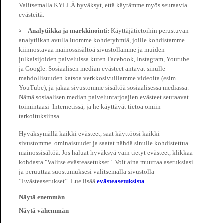
Valitsemalla KYLLÄ hyväksyt, että käytämme myös seuraavia
evästeitä:
Analytiikka ja markkinointi:
Käyttäjätietoihin perustuvan
analytiikan avulla luomme kohderyhmiä, joille kohdistamme
kiinnostavaa mainossisältöä sivustollamme ja muiden
julkaisijoiden palveluissa kuten Facebook, Instagram, Youtube
ja Google. Sosiaalisen median evästeet antavat sinulle
mahdollisuuden katsoa verkkosivuillamme videoita (esim.
YouTube), ja jakaa sivustomme sisältöä sosiaalisessa mediassa.
Nämä sosiaalisen median palveluntarjoajien evästeet seuraavat
toimintaasi Internetissä, ja he käyttävät tietoa omiin
tarkoituksiinsa.
Hyväksymällä kaikki evästeet, saat käyttöösi kaikki
sivustomme ominaisuudet ja saatat nähdä sinulle kohdistettua
mainossisältöä. Jos haluat hyväksyä vain tietyt evästeet, klikkaa
kohdasta "Valitse evästeasetukset". Voit aina muuttaa asetuksiasi
ja peruuttaa suostumuksesi valitsemalla sivustolla
”Evästeasetukset”. Lue lisää
evästeasetuksista
.
Näytä enemmän
Näytä vähemmän