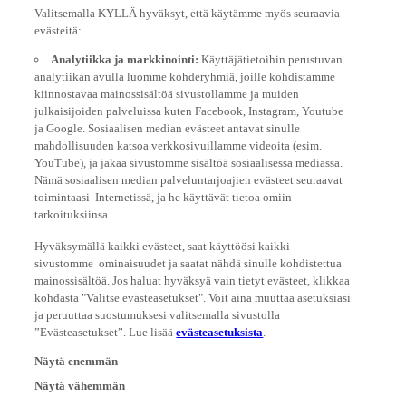
Valitsemalla KYLLÄ hyväksyt, että käytämme myös seuraavia
evästeitä:
Analytiikka ja markkinointi:
Käyttäjätietoihin perustuvan
analytiikan avulla luomme kohderyhmiä, joille kohdistamme
kiinnostavaa mainossisältöä sivustollamme ja muiden
julkaisijoiden palveluissa kuten Facebook, Instagram, Youtube
ja Google. Sosiaalisen median evästeet antavat sinulle
mahdollisuuden katsoa verkkosivuillamme videoita (esim.
YouTube), ja jakaa sivustomme sisältöä sosiaalisessa mediassa.
Nämä sosiaalisen median palveluntarjoajien evästeet seuraavat
toimintaasi Internetissä, ja he käyttävät tietoa omiin
tarkoituksiinsa.
Hyväksymällä kaikki evästeet, saat käyttöösi kaikki
sivustomme ominaisuudet ja saatat nähdä sinulle kohdistettua
mainossisältöä. Jos haluat hyväksyä vain tietyt evästeet, klikkaa
kohdasta "Valitse evästeasetukset". Voit aina muuttaa asetuksiasi
ja peruuttaa suostumuksesi valitsemalla sivustolla
”Evästeasetukset”. Lue lisää
evästeasetuksista
.
Näytä enemmän
Näytä vähemmän