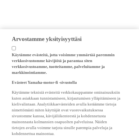
Arvostamme yksityisyyttäsi
Käytämme evästeitä, jotta voisimme ymmärtää paremmin
verkkosivustomme kävijöitä ja parantaa siten
verkkosivustoamme, tuotteitamme, palveluitamme ja
markkinointiamme.
Evästeet Yamaha-motor-fi -sivustolla
Käytämme teknisiä evästeitä verkkokauppamme ominaisuuksiin
kuten asiakkaan tunnistamiseen, kirjautumisen ylläpitämiseen ja
kielivalintaan. Analytiikkaevästeiden avulla keräämme tietoja
nimettömästi miten käyttäjät ovat vuorovaikutuksessa
sivustomme kanssa, kävijäliikenteestä ja kohdennetusta
mainonnasta kolmansien osapuolten palveluissa. Näiden
tietojen avulla voimme tarjota sinulle parempia palveluja ja
kohdennettua mainontaa.