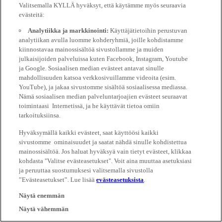
Valitsemalla KYLLÄ hyväksyt, että käytämme myös seuraavia
evästeitä:
Analytiikka ja markkinointi:
Käyttäjätietoihin perustuvan
analytiikan avulla luomme kohderyhmiä, joille kohdistamme
kiinnostavaa mainossisältöä sivustollamme ja muiden
julkaisijoiden palveluissa kuten Facebook, Instagram, Youtube
ja Google. Sosiaalisen median evästeet antavat sinulle
mahdollisuuden katsoa verkkosivuillamme videoita (esim.
YouTube), ja jakaa sivustomme sisältöä sosiaalisessa mediassa.
Nämä sosiaalisen median palveluntarjoajien evästeet seuraavat
toimintaasi Internetissä, ja he käyttävät tietoa omiin
tarkoituksiinsa.
Hyväksymällä kaikki evästeet, saat käyttöösi kaikki
sivustomme ominaisuudet ja saatat nähdä sinulle kohdistettua
mainossisältöä. Jos haluat hyväksyä vain tietyt evästeet, klikkaa
kohdasta "Valitse evästeasetukset". Voit aina muuttaa asetuksiasi
ja peruuttaa suostumuksesi valitsemalla sivustolla
”Evästeasetukset”. Lue lisää
evästeasetuksista
.
Näytä enemmän
Näytä vähemmän