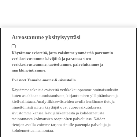
Arvostamme yksityisyyttäsi
Käytämme evästeitä, jotta voisimme ymmärtää paremmin
verkkosivustomme kävijöitä ja parantaa siten
verkkosivustoamme, tuotteitamme, palveluitamme ja
markkinointiamme.
Evästeet Yamaha-motor-fi -sivustolla
Käytämme teknisiä evästeitä verkkokauppamme ominaisuuksiin
kuten asiakkaan tunnistamiseen, kirjautumisen ylläpitämiseen ja
kielivalintaan. Analytiikkaevästeiden avulla keräämme tietoja
nimettömästi miten käyttäjät ovat vuorovaikutuksessa
sivustomme kanssa, kävijäliikenteestä ja kohdennetusta
mainonnasta kolmansien osapuolten palveluissa. Näiden
tietojen avulla voimme tarjota sinulle parempia palveluja ja
kohdennettua mainontaa.