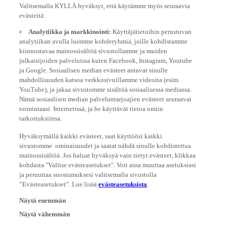
Valitsemalla KYLLÄ hyväksyt, että käytämme myös seuraavia
evästeitä:
Analytiikka ja markkinointi:
Käyttäjätietoihin perustuvan
analytiikan avulla luomme kohderyhmiä, joille kohdistamme
kiinnostavaa mainossisältöä sivustollamme ja muiden
julkaisijoiden palveluissa kuten Facebook, Instagram, Youtube
ja Google. Sosiaalisen median evästeet antavat sinulle
mahdollisuuden katsoa verkkosivuillamme videoita (esim.
YouTube), ja jakaa sivustomme sisältöä sosiaalisessa mediassa.
Nämä sosiaalisen median palveluntarjoajien evästeet seuraavat
toimintaasi Internetissä, ja he käyttävät tietoa omiin
tarkoituksiinsa.
Hyväksymällä kaikki evästeet, saat käyttöösi kaikki
sivustomme ominaisuudet ja saatat nähdä sinulle kohdistettua
mainossisältöä. Jos haluat hyväksyä vain tietyt evästeet, klikkaa
kohdasta "Valitse evästeasetukset". Voit aina muuttaa asetuksiasi
ja peruuttaa suostumuksesi valitsemalla sivustolla
”Evästeasetukset”. Lue lisää
evästeasetuksista
.
Näytä enemmän
Näytä vähemmän