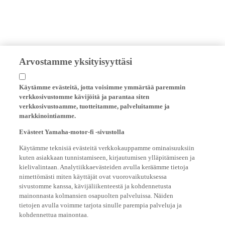
Arvostamme yksityisyyttäsi
Käytämme evästeitä, jotta voisimme ymmärtää paremmin
verkkosivustomme kävijöitä ja parantaa siten
verkkosivustoamme, tuotteitamme, palveluitamme ja
markkinointiamme.
Evästeet Yamaha-motor-fi -sivustolla
Käytämme teknisiä evästeitä verkkokauppamme ominaisuuksiin
kuten asiakkaan tunnistamiseen, kirjautumisen ylläpitämiseen ja
kielivalintaan. Analytiikkaevästeiden avulla keräämme tietoja
nimettömästi miten käyttäjät ovat vuorovaikutuksessa
sivustomme kanssa, kävijäliikenteestä ja kohdennetusta
mainonnasta kolmansien osapuolten palveluissa. Näiden
tietojen avulla voimme tarjota sinulle parempia palveluja ja
kohdennettua mainontaa.