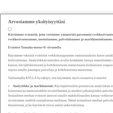
Arvostamme yksityisyyttäsi
Käytämme evästeitä, jotta voisimme ymmärtää paremmin verkkosivustomm
verkkosivustoamme, tuotteitamme, palveluitamme ja markkinointiamme.
Evästeet Yamaha-motor-fi -sivustolla
Käytämme teknisiä evästeitä verkkokauppamme ominaisuuksiin kuten asiakka
kielivalintaan. Analytiikkaevästeiden avulla keräämme tietoja nimettömästi
kanssa, kävijäliikenteestä ja kohdennetusta mainonnasta kolmansien osapuol
tarjota sinulle parempia palveluja ja kohdennettua mainontaa.
Valitsemalla KYLLÄ hyväksyt, että käytämme myös seuraavia evästeitä:
Analytiikka ja markkinointi:
Käyttäjätietoihin perustuvan analytiikan
kiinnostavaa mainossisältöä sivustollamme ja muiden julkaisijoiden palvelu
Sosiaalisen median evästeet antavat sinulle mahdollisuuden katsoa verkkosi
sivustomme sisältöä sosiaalisessa mediassa. Nämä sosiaalisen median palvelu
Internetissä, ja he käyttävät tietoa omiin tarkoituksiinsa.