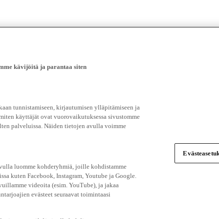
e kävijöitä ja parantaa siten
an tunnistamiseen, kirjautumisen ylläpitämiseen ja
 miten käyttäjät ovat vuorovaikutuksessa sivustomme
ten palveluissa. Näiden tietojen avulla voimme
Evästeasetuk
 avulla luomme kohderyhmiä, joille kohdistamme
issa kuten Facebook, Instagram, Youtube ja Google.
vuillamme videoita (esim. YouTube), ja jakaa
ntarjoajien evästeet seuraavat toimintaasi