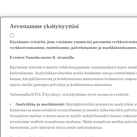
Arvostamme yksityisyyttäsi
Käytämme evästeitä, jotta voisimme ymmärtää paremmin verkkosivustomm
verkkosivustoamme, tuotteitamme, palveluitamme ja markkinointiamme.
Evästeet Yamaha-motor-fi -sivustolla
Käytämme teknisiä evästeitä verkkokauppamme ominaisuuksiin kuten asiakka
kielivalintaan. Analytiikkaevästeiden avulla keräämme tietoja nimettömästi
kanssa, kävijäliikenteestä ja kohdennetusta mainonnasta kolmansien osapuol
tarjota sinulle parempia palveluja ja kohdennettua mainontaa.
Valitsemalla KYLLÄ hyväksyt, että käytämme myös seuraavia evästeitä:
Analytiikka ja markkinointi:
Käyttäjätietoihin perustuvan analytiikan
kiinnostavaa mainossisältöä sivustollamme ja muiden julkaisijoiden palvelu
Sosiaalisen median evästeet antavat sinulle mahdollisuuden katsoa verkkosi
sivustomme sisältöä sosiaalisessa mediassa. Nämä sosiaalisen median palvelu
Internetissä, ja he käyttävät tietoa omiin tarkoituksiinsa.