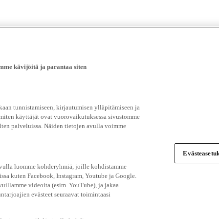
e kävijöitä ja parantaa siten
an tunnistamiseen, kirjautumisen ylläpitämiseen ja
 miten käyttäjät ovat vuorovaikutuksessa sivustomme
ten palveluissa. Näiden tietojen avulla voimme
Evästeasetuk
 avulla luomme kohderyhmiä, joille kohdistamme
issa kuten Facebook, Instagram, Youtube ja Google.
vuillamme videoita (esim. YouTube), ja jakaa
ntarjoajien evästeet seuraavat toimintaasi