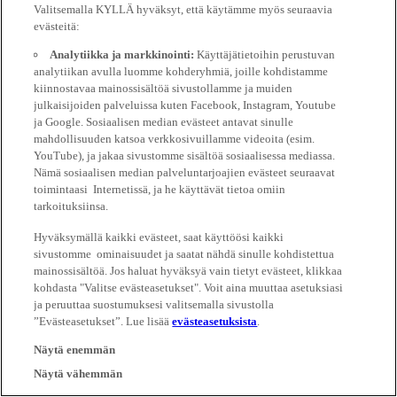
Valitsemalla KYLLÄ hyväksyt, että käytämme myös seuraavia
evästeitä:
Analytiikka ja markkinointi:
Käyttäjätietoihin perustuvan
analytiikan avulla luomme kohderyhmiä, joille kohdistamme
kiinnostavaa mainossisältöä sivustollamme ja muiden
julkaisijoiden palveluissa kuten Facebook, Instagram, Youtube
ja Google. Sosiaalisen median evästeet antavat sinulle
mahdollisuuden katsoa verkkosivuillamme videoita (esim.
YouTube), ja jakaa sivustomme sisältöä sosiaalisessa mediassa.
Nämä sosiaalisen median palveluntarjoajien evästeet seuraavat
toimintaasi Internetissä, ja he käyttävät tietoa omiin
tarkoituksiinsa.
Hyväksymällä kaikki evästeet, saat käyttöösi kaikki
sivustomme ominaisuudet ja saatat nähdä sinulle kohdistettua
mainossisältöä. Jos haluat hyväksyä vain tietyt evästeet, klikkaa
kohdasta "Valitse evästeasetukset". Voit aina muuttaa asetuksiasi
ja peruuttaa suostumuksesi valitsemalla sivustolla
”Evästeasetukset”. Lue lisää
evästeasetuksista
.
Näytä enemmän
Näytä vähemmän