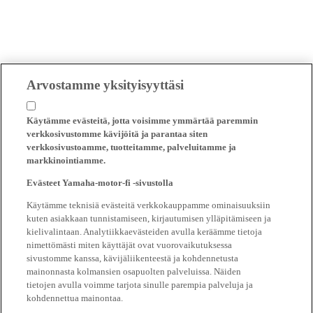
Arvostamme yksityisyyttäsi
Käytämme evästeitä, jotta voisimme ymmärtää paremmin
verkkosivustomme kävijöitä ja parantaa siten
verkkosivustoamme, tuotteitamme, palveluitamme ja
markkinointiamme.
Evästeet Yamaha-motor-fi -sivustolla
Käytämme teknisiä evästeitä verkkokauppamme ominaisuuksiin
kuten asiakkaan tunnistamiseen, kirjautumisen ylläpitämiseen ja
kielivalintaan. Analytiikkaevästeiden avulla keräämme tietoja
nimettömästi miten käyttäjät ovat vuorovaikutuksessa
sivustomme kanssa, kävijäliikenteestä ja kohdennetusta
mainonnasta kolmansien osapuolten palveluissa. Näiden
tietojen avulla voimme tarjota sinulle parempia palveluja ja
kohdennettua mainontaa.