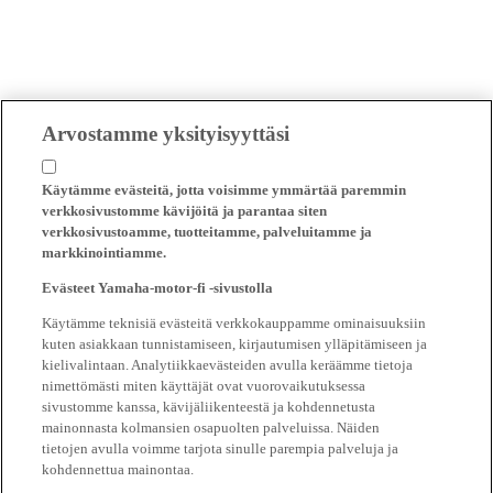
Arvostamme yksityisyyttäsi
Käytämme evästeitä, jotta voisimme ymmärtää paremmin
verkkosivustomme kävijöitä ja parantaa siten
verkkosivustoamme, tuotteitamme, palveluitamme ja
markkinointiamme.
Evästeet Yamaha-motor-fi -sivustolla
Käytämme teknisiä evästeitä verkkokauppamme ominaisuuksiin
kuten asiakkaan tunnistamiseen, kirjautumisen ylläpitämiseen ja
kielivalintaan. Analytiikkaevästeiden avulla keräämme tietoja
nimettömästi miten käyttäjät ovat vuorovaikutuksessa
sivustomme kanssa, kävijäliikenteestä ja kohdennetusta
mainonnasta kolmansien osapuolten palveluissa. Näiden
tietojen avulla voimme tarjota sinulle parempia palveluja ja
kohdennettua mainontaa.