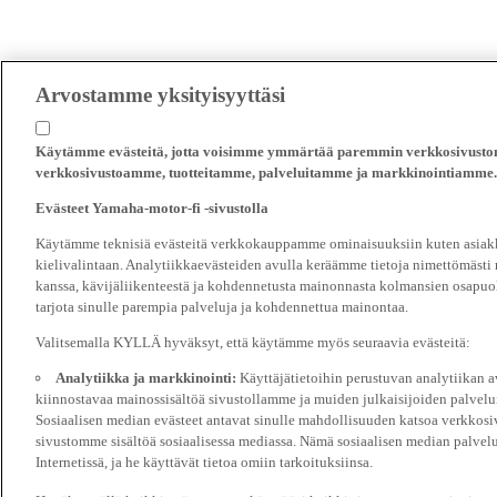
Arvostamme yksityisyyttäsi
Käytämme evästeitä, jotta voisimme ymmärtää paremmin verkkosivustomm
verkkosivustoamme, tuotteitamme, palveluitamme ja markkinointiamme.
Evästeet Yamaha-motor-fi -sivustolla
Käytämme teknisiä evästeitä verkkokauppamme ominaisuuksiin kuten asiakka
kielivalintaan. Analytiikkaevästeiden avulla keräämme tietoja nimettömästi
kanssa, kävijäliikenteestä ja kohdennetusta mainonnasta kolmansien osapuol
tarjota sinulle parempia palveluja ja kohdennettua mainontaa.
Valitsemalla KYLLÄ hyväksyt, että käytämme myös seuraavia evästeitä:
Analytiikka ja markkinointi:
Käyttäjätietoihin perustuvan analytiikan
kiinnostavaa mainossisältöä sivustollamme ja muiden julkaisijoiden palvelu
Sosiaalisen median evästeet antavat sinulle mahdollisuuden katsoa verkkosi
sivustomme sisältöä sosiaalisessa mediassa. Nämä sosiaalisen median palvelu
Internetissä, ja he käyttävät tietoa omiin tarkoituksiinsa.