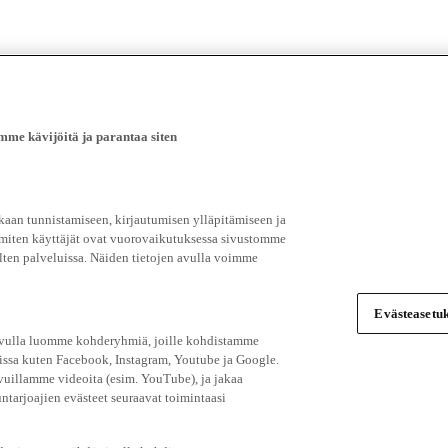
e kävijöitä ja parantaa siten
an tunnistamiseen, kirjautumisen ylläpitämiseen ja
 miten käyttäjät ovat vuorovaikutuksessa sivustomme
ten palveluissa. Näiden tietojen avulla voimme
Evästeasetuk
 avulla luomme kohderyhmiä, joille kohdistamme
issa kuten Facebook, Instagram, Youtube ja Google.
vuillamme videoita (esim. YouTube), ja jakaa
ntarjoajien evästeet seuraavat toimintaasi